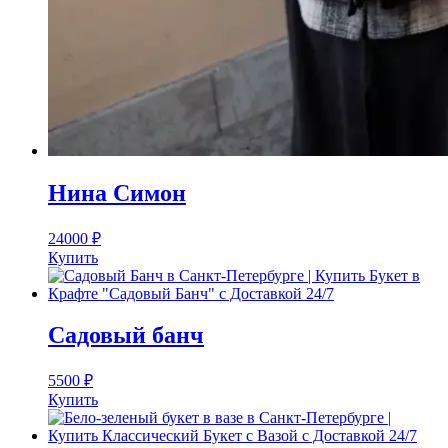
Нина Симон
24000
₽
Купить
Садовый банч
5500
₽
Купить