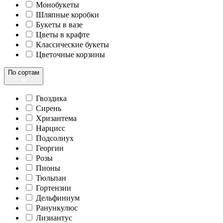
Монобукеты
Шляпные коробки
Букеты в вазе
Цветы в крафте
Классические букеты
Цветочные корзины
По сортам
Гвоздика
Сирень
Хризантема
Нарцисс
Подсолнух
Георгин
Розы
Пионы
Тюльпан
Гортензии
Дельфиниум
Ранункулюс
Лизиантус