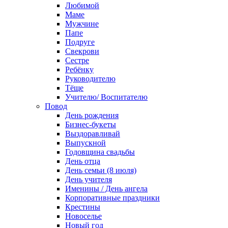
Любимой
Маме
Мужчине
Папе
Подруге
Свекрови
Сестре
Ребёнку
Руководителю
Тёще
Учителю/ Воспитателю
Повод
День рождения
Бизнес-букеты
Выздоравливай
Выпускной
Годовщина свадьбы
День отца
День семьи (8 июля)
День учителя
Именины / День ангела
Корпоративные праздники
Крестины
Новоселье
Новый год