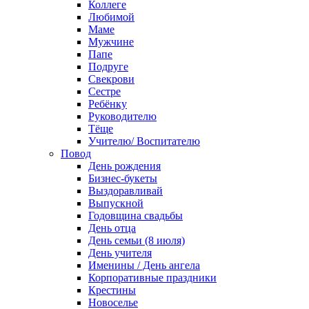
Коллеге
Любимой
Маме
Мужчине
Папе
Подруге
Свекрови
Сестре
Ребёнку
Руководителю
Тёще
Учителю/ Воспитателю
Повод
День рождения
Бизнес-букеты
Выздоравливай
Выпускной
Годовщина свадьбы
День отца
День семьи (8 июля)
День учителя
Именины / День ангела
Корпоративные праздники
Крестины
Новоселье