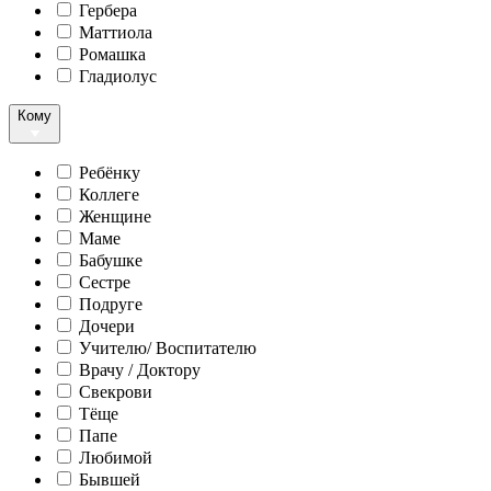
Гербера
Маттиола
Ромашка
Гладиолус
Кому
Ребёнку
Коллеге
Женщине
Маме
Бабушке
Сестре
Подруге
Дочери
Учителю/ Воспитателю
Врачу / Доктору
Свекрови
Тёще
Папе
Любимой
Бывшей