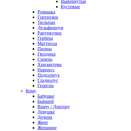
Вывернутые
Кустовые
Ромашка
Гортензии
Тюльпан
Дельфиниум
Ранункулюс
Гербера
Маттиола
Пионы
Гвоздика
Сирень
Хризантема
Нарцисс
Подсолнух
Гладиолус
Георгин
Кому
Бабушке
Бывшей
Врачу / Доктору
Девушке
Дочери
Жене
Женщине