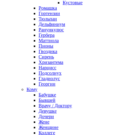
Кустовые
Ромашка
Гортензии
Тюльпан
Дельфиниум
Ранункулюс
Гербера
Маттиола
Пионы
Гвоздика
Сирень
Хризантема
Нарцисс
Подсолнух
Гладиолус
Георгин
Кому
Бабушке
Бывшей
Врачу / Доктору
Девушке
Дочери
Жене
Женщине
Коллеге