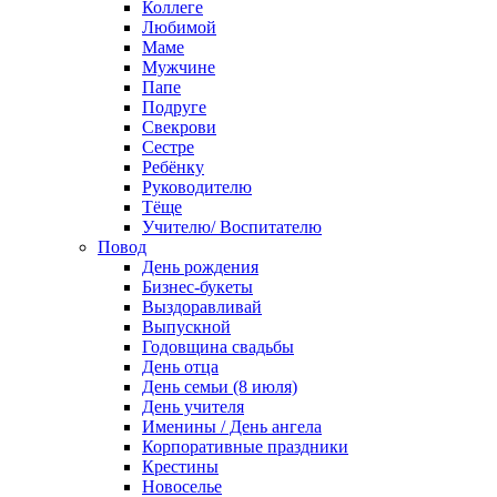
Коллеге
Любимой
Маме
Мужчине
Папе
Подруге
Свекрови
Сестре
Ребёнку
Руководителю
Тёще
Учителю/ Воспитателю
Повод
День рождения
Бизнес-букеты
Выздоравливай
Выпускной
Годовщина свадьбы
День отца
День семьи (8 июля)
День учителя
Именины / День ангела
Корпоративные праздники
Крестины
Новоселье