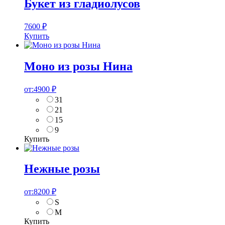
Букет из гладиолусов
7600
₽
Купить
Моно из розы Нина
от:
4900
₽
31
21
15
9
Купить
Нежные розы
от:
8200
₽
S
M
Купить