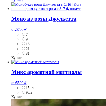
Купить
Моно из розы Джульетта
от:
5700
₽
7
9
15
21
31
Купить
Микс ароматной маттиолы
от:
5500
₽
15шт
9шт
Купить