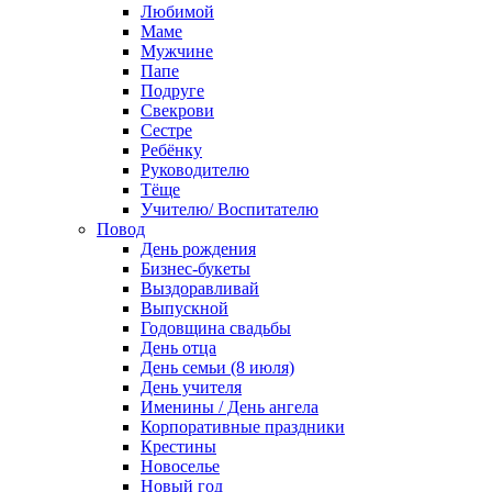
Любимой
Маме
Мужчине
Папе
Подруге
Свекрови
Сестре
Ребёнку
Руководителю
Тёще
Учителю/ Воспитателю
Повод
День рождения
Бизнес-букеты
Выздоравливай
Выпускной
Годовщина свадьбы
День отца
День семьи (8 июля)
День учителя
Именины / День ангела
Корпоративные праздники
Крестины
Новоселье
Новый год