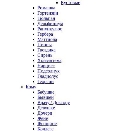
Кустовые
Ромашка
Гортензии
Тюльпан
Дельфиниум
Ранункулюс
Гербера
Маттиола
Пионы
Гвоздика
Сирень
Хризантема
Нарцисс
Подсолнух
Гладиолус
Георгин
Кому
Бабушке
Бывшей
Врачу / Доктору
Девушке
Дочери
Жене
Женщине
Коллеге