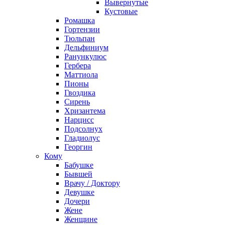
Вывернутые
Кустовые
Ромашка
Гортензии
Тюльпан
Дельфиниум
Ранункулюс
Гербера
Маттиола
Пионы
Гвоздика
Сирень
Хризантема
Нарцисс
Подсолнух
Гладиолус
Георгин
Кому
Бабушке
Бывшей
Врачу / Доктору
Девушке
Дочери
Жене
Женщине