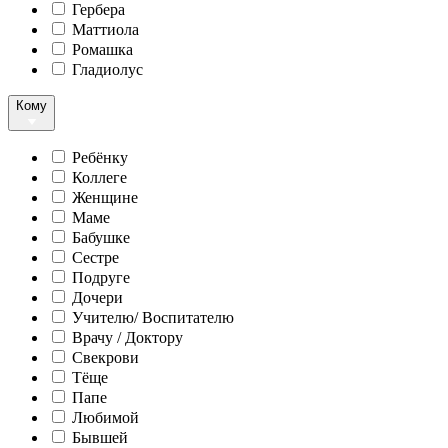
Гербера
Маттиола
Ромашка
Гладиолус
Кому
Ребёнку
Коллеге
Женщине
Маме
Бабушке
Сестре
Подруге
Дочери
Учителю/ Воспитателю
Врачу / Доктору
Свекрови
Тёще
Папе
Любимой
Бывшей