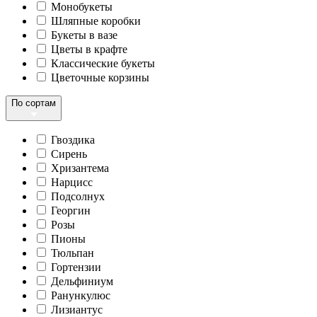
Монобукеты
Шляпные коробки
Букеты в вазе
Цветы в крафте
Классические букеты
Цветочные корзины
По сортам
Гвоздика
Сирень
Хризантема
Нарцисс
Подсолнух
Георгин
Розы
Пионы
Тюльпан
Гортензии
Дельфиниум
Ранункулюс
Лизиантус