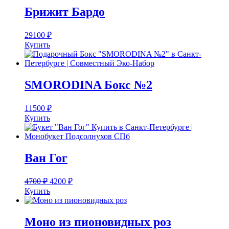
Брижит Бардо
29100
₽
Купить
SMORODINA Бокс №2
11500
₽
Купить
Ван Гог
4700
₽
4200
₽
Купить
Моно из пионовидных роз