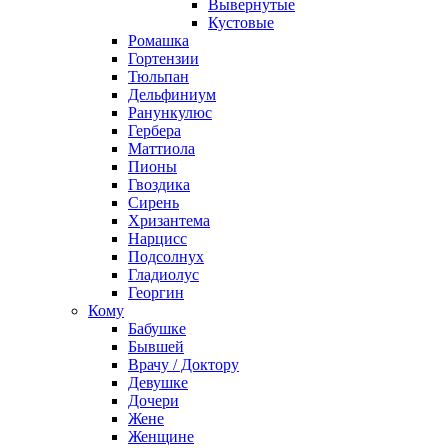
Вывернутые
Кустовые
Ромашка
Гортензии
Тюльпан
Дельфиниум
Ранункулюс
Гербера
Маттиола
Пионы
Гвоздика
Сирень
Хризантема
Нарцисс
Подсолнух
Гладиолус
Георгин
Кому
Бабушке
Бывшей
Врачу / Доктору
Девушке
Дочери
Жене
Женщине