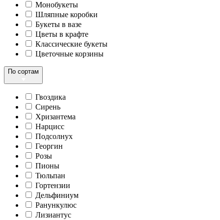
Монобукеты
Шляпные коробки
Букеты в вазе
Цветы в крафте
Классические букеты
Цветочные корзины
По сортам
Гвоздика
Сирень
Хризантема
Нарцисс
Подсолнух
Георгин
Розы
Пионы
Тюльпан
Гортензии
Дельфиниум
Ранункулюс
Лизиантус