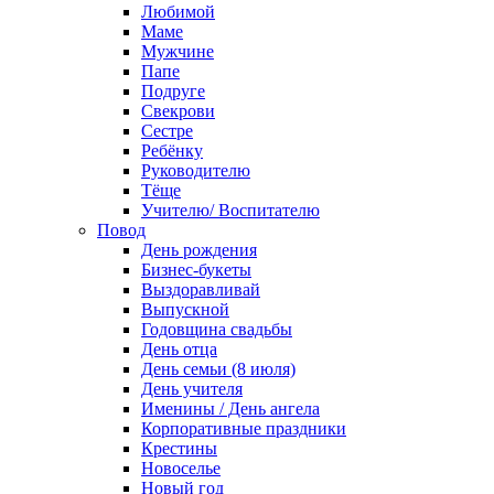
Любимой
Маме
Мужчине
Папе
Подруге
Свекрови
Сестре
Ребёнку
Руководителю
Тёще
Учителю/ Воспитателю
Повод
День рождения
Бизнес-букеты
Выздоравливай
Выпускной
Годовщина свадьбы
День отца
День семьи (8 июля)
День учителя
Именины / День ангела
Корпоративные праздники
Крестины
Новоселье
Новый год