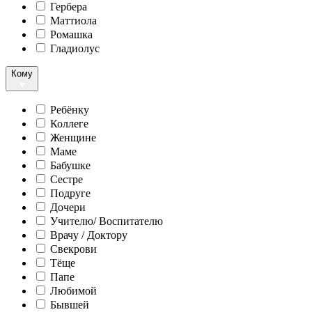
Гербера
Маттиола
Ромашка
Гладиолус
Кому
Ребёнку
Коллеге
Женщине
Маме
Бабушке
Сестре
Подруге
Дочери
Учителю/ Воспитателю
Врачу / Доктору
Свекрови
Тёще
Папе
Любимой
Бывшей