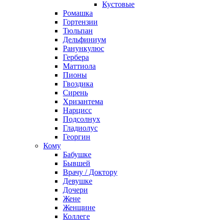
Кустовые
Ромашка
Гортензии
Тюльпан
Дельфиниум
Ранункулюс
Гербера
Маттиола
Пионы
Гвоздика
Сирень
Хризантема
Нарцисс
Подсолнух
Гладиолус
Георгин
Кому
Бабушке
Бывшей
Врачу / Доктору
Девушке
Дочери
Жене
Женщине
Коллеге