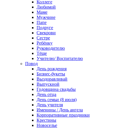
Коллеге
Любимой
Маме
Мужчине
Папе
Подруге
Свекрови
Сестре
Ребёнку
Руководителю
Тёще
Учителю/ Воспитателю
Повод
День рождения
Бизнес-букеты
Выздоравливай
Выпускной
Годовщина свадьбы
День отца
День семьи (8 июля)
День учителя
Именины / День ангела
Корпоративные праздники
Крестины
Новоселье