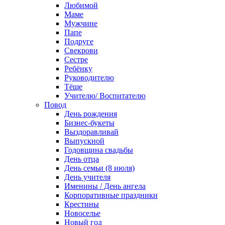
Любимой
Маме
Мужчине
Папе
Подруге
Свекрови
Сестре
Ребёнку
Руководителю
Тёще
Учителю/ Воспитателю
Повод
День рождения
Бизнес-букеты
Выздоравливай
Выпускной
Годовщина свадьбы
День отца
День семьи (8 июля)
День учителя
Именины / День ангела
Корпоративные праздники
Крестины
Новоселье
Новый год