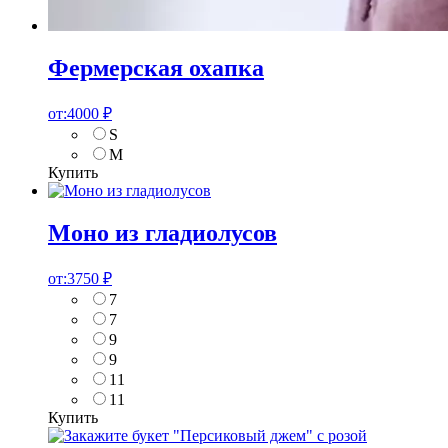
Фермерская охапка
от:
4000
₽
S
M
Купить
Моно из гладиолусов
от:
3750
₽
7
7
9
9
11
11
Купить