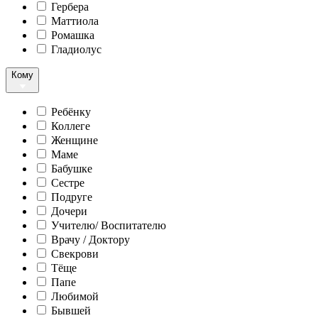
Гербера
Маттиола
Ромашка
Гладиолус
Кому
Ребёнку
Коллеге
Женщине
Маме
Бабушке
Сестре
Подруге
Дочери
Учителю/ Воспитателю
Врачу / Доктору
Свекрови
Тёще
Папе
Любимой
Бывшей