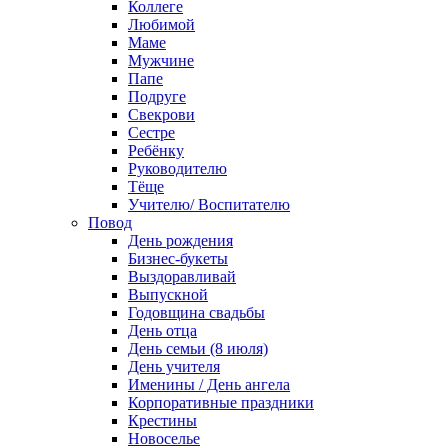
Коллеге
Любимой
Маме
Мужчине
Папе
Подруге
Свекрови
Сестре
Ребёнку
Руководителю
Тёще
Учителю/ Воспитателю
Повод
День рождения
Бизнес-букеты
Выздоравливай
Выпускной
Годовщина свадьбы
День отца
День семьи (8 июля)
День учителя
Именины / День ангела
Корпоративные праздники
Крестины
Новоселье