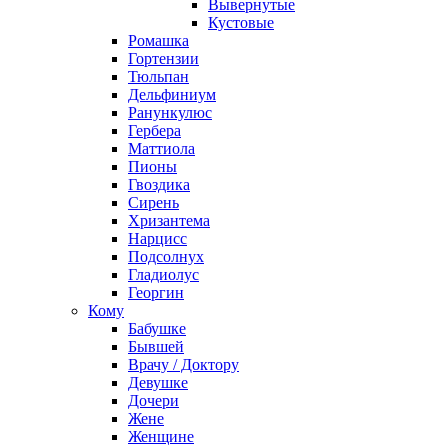
Вывернутые
Кустовые
Ромашка
Гортензии
Тюльпан
Дельфиниум
Ранункулюс
Гербера
Маттиола
Пионы
Гвоздика
Сирень
Хризантема
Нарцисс
Подсолнух
Гладиолус
Георгин
Кому
Бабушке
Бывшей
Врачу / Доктору
Девушке
Дочери
Жене
Женщине