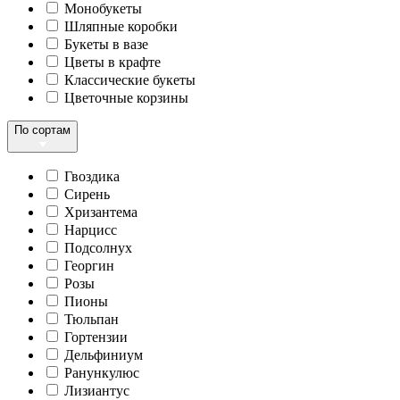
Монобукеты
Шляпные коробки
Букеты в вазе
Цветы в крафте
Классические букеты
Цветочные корзины
По сортам
Гвоздика
Сирень
Хризантема
Нарцисс
Подсолнух
Георгин
Розы
Пионы
Тюльпан
Гортензии
Дельфиниум
Ранункулюс
Лизиантус