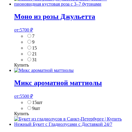
Моно из розы Джульетта
от:
5700
₽
7
9
15
21
31
Купить
Микс ароматной маттиолы
от:
5500
₽
15шт
9шт
Купить