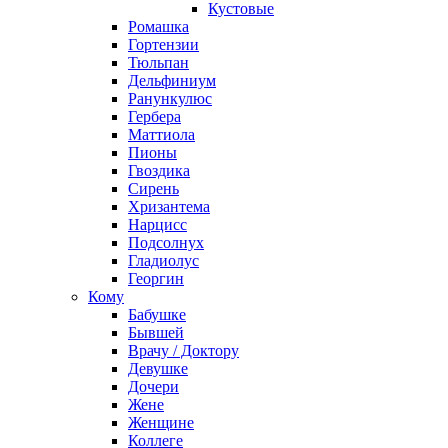
Кустовые
Ромашка
Гортензии
Тюльпан
Дельфиниум
Ранункулюс
Гербера
Маттиола
Пионы
Гвоздика
Сирень
Хризантема
Нарцисс
Подсолнух
Гладиолус
Георгин
Кому
Бабушке
Бывшей
Врачу / Доктору
Девушке
Дочери
Жене
Женщине
Коллеге