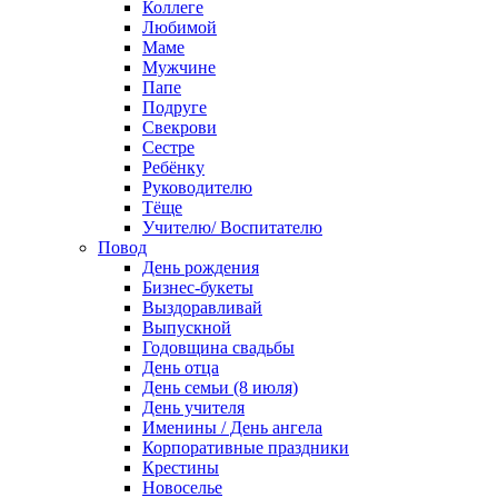
Коллеге
Любимой
Маме
Мужчине
Папе
Подруге
Свекрови
Сестре
Ребёнку
Руководителю
Тёще
Учителю/ Воспитателю
Повод
День рождения
Бизнес-букеты
Выздоравливай
Выпускной
Годовщина свадьбы
День отца
День семьи (8 июля)
День учителя
Именины / День ангела
Корпоративные праздники
Крестины
Новоселье