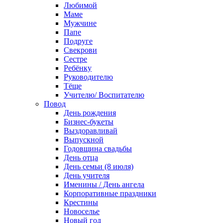
Любимой
Маме
Мужчине
Папе
Подруге
Свекрови
Сестре
Ребёнку
Руководителю
Тёще
Учителю/ Воспитателю
Повод
День рождения
Бизнес-букеты
Выздоравливай
Выпускной
Годовщина свадьбы
День отца
День семьи (8 июля)
День учителя
Именины / День ангела
Корпоративные праздники
Крестины
Новоселье
Новый год