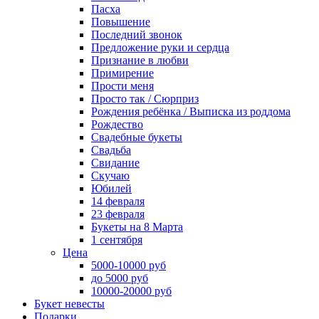
Пасха
Повышение
Последний звонок
Предложение руки и сердца
Признание в любви
Примирение
Прости меня
Просто так / Сюрприз
Рождения ребёнка / Выписка из роддома
Рождество
Свадебные букеты
Свадьба
Свидание
Скучаю
Юбилей
14 февраля
23 февраля
Букеты на 8 Марта
1 сентября
Цена
5000-10000 руб
до 5000 руб
10000-20000 руб
Букет невесты
Подарки