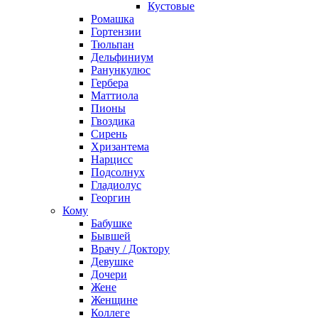
Кустовые
Ромашка
Гортензии
Тюльпан
Дельфиниум
Ранункулюс
Гербера
Маттиола
Пионы
Гвоздика
Сирень
Хризантема
Нарцисс
Подсолнух
Гладиолус
Георгин
Кому
Бабушке
Бывшей
Врачу / Доктору
Девушке
Дочери
Жене
Женщине
Коллеге