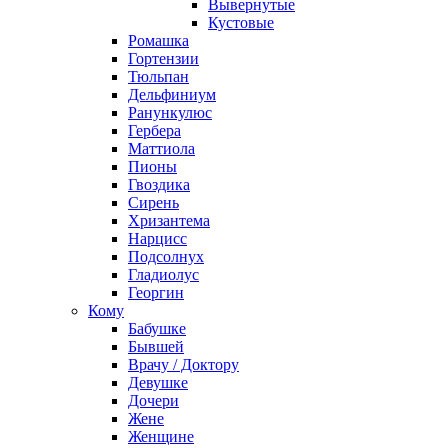
Вывернутые
Кустовые
Ромашка
Гортензии
Тюльпан
Дельфиниум
Ранункулюс
Гербера
Маттиола
Пионы
Гвоздика
Сирень
Хризантема
Нарцисс
Подсолнух
Гладиолус
Георгин
Кому
Бабушке
Бывшей
Врачу / Доктору
Девушке
Дочери
Жене
Женщине