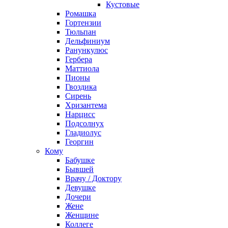
Кустовые
Ромашка
Гортензии
Тюльпан
Дельфиниум
Ранункулюс
Гербера
Маттиола
Пионы
Гвоздика
Сирень
Хризантема
Нарцисс
Подсолнух
Гладиолус
Георгин
Кому
Бабушке
Бывшей
Врачу / Доктору
Девушке
Дочери
Жене
Женщине
Коллеге