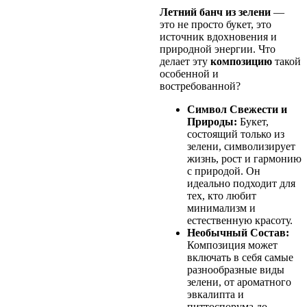
Летний банч из зелени
—
это не просто букет, это
источник вдохновения и
природной энергии. Что
делает эту
композицию
такой
особенной и
востребованной?
Символ Свежести и
Природы:
Букет,
состоящий только из
зелени, символизирует
жизнь, рост и гармонию
с природой. Он
идеально подходит для
тех, кто любит
минимализм и
естественную красоту.
Необычный Состав:
Композиция может
включать в себя самые
разнообразные виды
зелени, от ароматного
эвкалипта и
питтоспорума до