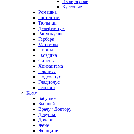
Вывернутые
Кустовые
Ромашка
Гортензии
Тюльпан
Дельфиниум
Ранункулюс
Гербера
Маттиола
Пионы
Гвоздика
Сирень
Хризантема
Нарцисс
Подсолнух
Гладиолус
Георгин
Кому
Бабушке
Бывшей
Врачу / Доктору
Девушке
Дочери
Жене
Женщине