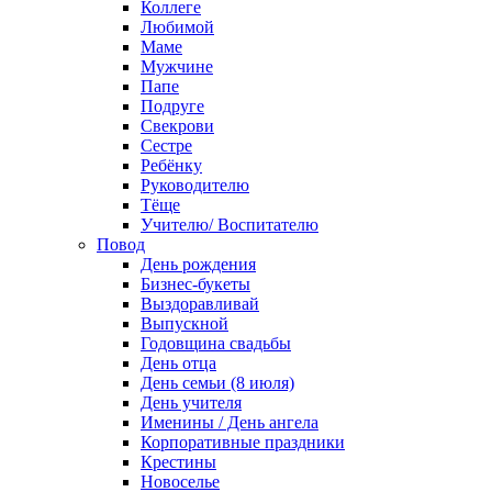
Коллеге
Любимой
Маме
Мужчине
Папе
Подруге
Свекрови
Сестре
Ребёнку
Руководителю
Тёще
Учителю/ Воспитателю
Повод
День рождения
Бизнес-букеты
Выздоравливай
Выпускной
Годовщина свадьбы
День отца
День семьи (8 июля)
День учителя
Именины / День ангела
Корпоративные праздники
Крестины
Новоселье