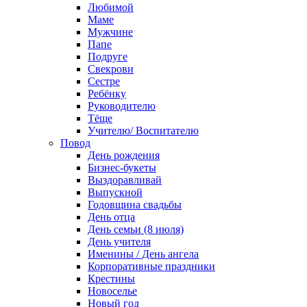
Любимой
Маме
Мужчине
Папе
Подруге
Свекрови
Сестре
Ребёнку
Руководителю
Тёще
Учителю/ Воспитателю
Повод
День рождения
Бизнес-букеты
Выздоравливай
Выпускной
Годовщина свадьбы
День отца
День семьи (8 июля)
День учителя
Именины / День ангела
Корпоративные праздники
Крестины
Новоселье
Новый год