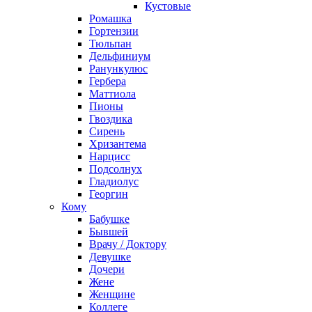
Кустовые
Ромашка
Гортензии
Тюльпан
Дельфиниум
Ранункулюс
Гербера
Маттиола
Пионы
Гвоздика
Сирень
Хризантема
Нарцисс
Подсолнух
Гладиолус
Георгин
Кому
Бабушке
Бывшей
Врачу / Доктору
Девушке
Дочери
Жене
Женщине
Коллеге