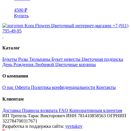
4500
₽
Купить
Цветочный интернет-магазин
+7 (911)
795-49-95
Каталог
Букеты
Розы
Тюльпаны
Букет невесты
Цветочная подписка
День Рождения
Любимой
Цветочные корзины
О компании
О нас
Оферта
Политика конфиденциальности
Контакты
Клиентам
Доставка
Правила возврата
FAQ
Корпоративным клиентам
ИП Трепель Тарас Викторович
ИНН 781410858563
ОГРНИП
322784700317671
Разработка и поддержка сайта:
yevtukov