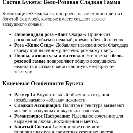
Состав Букета: Бело-Розовая Сладкая Гамма
Композиция «Зефирка L» построена на сочетании цветов с
богатой фактурой, которые вместе создают эффект
воздушного облака:
Пионовидная роза «Вайт Охара»:
Привносит
роскошный объем и нежный, кремово-белый оттенок.
Роза «Квик Сенд»:
Добавляет изысканности благодаря
своему припыленному, песочно-розовому цвету.
Пионы, лизиантусы и маттиола:
Эти цветы в
бело-
розовой гамме
подкрепляют общую воздушность,
нежность и создают многослойную, «зефирную»
текстуру.
Ключевые Особенности Букета
Размер L:
Внушительный объем для создания
незабываемого «облака» нежности.
Сладкая Ассоциация:
Палитра и текстура вызывают
мысли о воздушных и вкусных сладостях.
Романтичное Настроение:
Идеальное сочетание для
выражения любви, восхищения и мечты.
Богатый Состав:
Гармоничное сочетание
пионовидных роз и ароматных сезонных цветов.