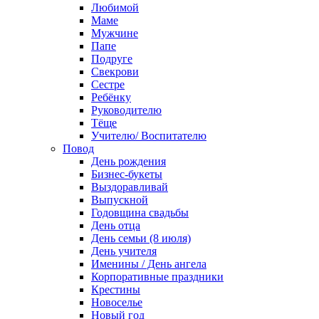
Любимой
Маме
Мужчине
Папе
Подруге
Свекрови
Сестре
Ребёнку
Руководителю
Тёще
Учителю/ Воспитателю
Повод
День рождения
Бизнес-букеты
Выздоравливай
Выпускной
Годовщина свадьбы
День отца
День семьи (8 июля)
День учителя
Именины / День ангела
Корпоративные праздники
Крестины
Новоселье
Новый год