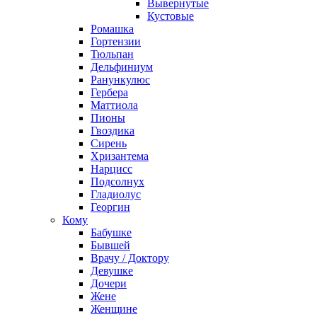
Вывернутые
Кустовые
Ромашка
Гортензии
Тюльпан
Дельфиниум
Ранункулюс
Гербера
Маттиола
Пионы
Гвоздика
Сирень
Хризантема
Нарцисс
Подсолнух
Гладиолус
Георгин
Кому
Бабушке
Бывшей
Врачу / Доктору
Девушке
Дочери
Жене
Женщине