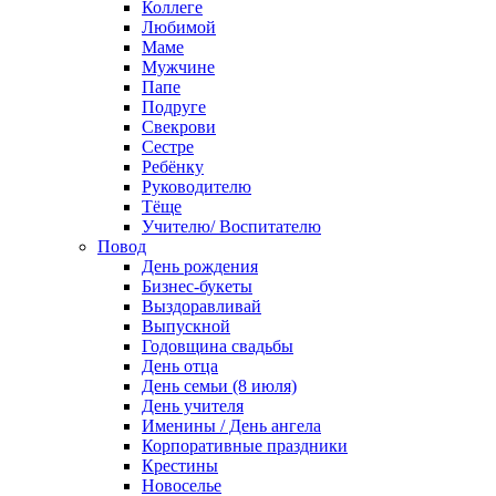
Коллеге
Любимой
Маме
Мужчине
Папе
Подруге
Свекрови
Сестре
Ребёнку
Руководителю
Тёще
Учителю/ Воспитателю
Повод
День рождения
Бизнес-букеты
Выздоравливай
Выпускной
Годовщина свадьбы
День отца
День семьи (8 июля)
День учителя
Именины / День ангела
Корпоративные праздники
Крестины
Новоселье