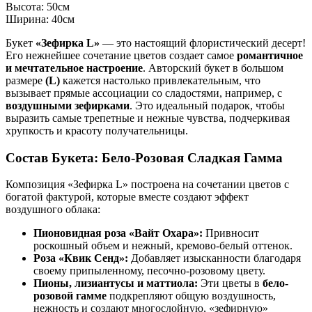
Высота:
50см
Ширина:
40см
Букет
«Зефирка L»
— это настоящий флористический десерт!
Его нежнейшее сочетание цветов создает самое
романтичное
и мечтательное настроение
. Авторский букет в большом
размере
(L)
кажется настолько привлекательным, что
вызывает прямые ассоциации со сладостями, например, с
воздушными зефирками
. Это идеальный подарок, чтобы
выразить самые трепетные и нежные чувства, подчеркивая
хрупкость и красоту получательницы.
Состав Букета: Бело-Розовая Сладкая Гамма
Композиция «Зефирка L» построена на сочетании цветов с
богатой фактурой, которые вместе создают эффект
воздушного облака:
Пионовидная роза «Вайт Охара»:
Привносит
роскошный объем и нежный, кремово-белый оттенок.
Роза «Квик Сенд»:
Добавляет изысканности благодаря
своему припыленному, песочно-розовому цвету.
Пионы, лизиантусы и маттиола:
Эти цветы в
бело-
розовой гамме
подкрепляют общую воздушность,
нежность и создают многослойную, «зефирную»