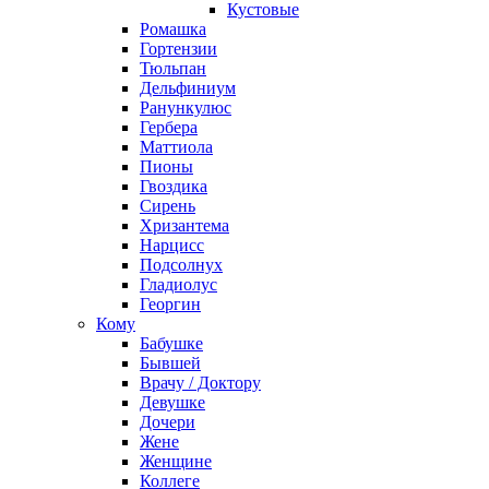
Кустовые
Ромашка
Гортензии
Тюльпан
Дельфиниум
Ранункулюс
Гербера
Маттиола
Пионы
Гвоздика
Сирень
Хризантема
Нарцисс
Подсолнух
Гладиолус
Георгин
Кому
Бабушке
Бывшей
Врачу / Доктору
Девушке
Дочери
Жене
Женщине
Коллеге