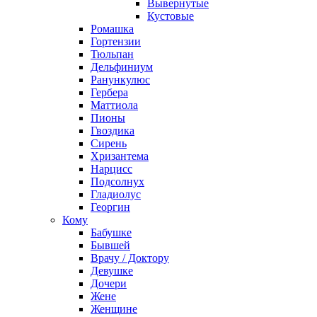
Вывернутые
Кустовые
Ромашка
Гортензии
Тюльпан
Дельфиниум
Ранункулюс
Гербера
Маттиола
Пионы
Гвоздика
Сирень
Хризантема
Нарцисс
Подсолнух
Гладиолус
Георгин
Кому
Бабушке
Бывшей
Врачу / Доктору
Девушке
Дочери
Жене
Женщине