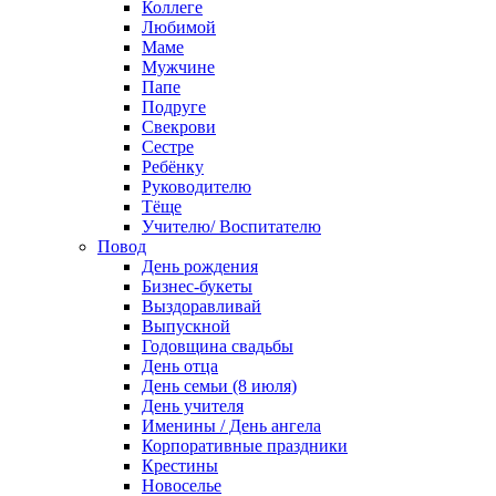
Коллеге
Любимой
Маме
Мужчине
Папе
Подруге
Свекрови
Сестре
Ребёнку
Руководителю
Тёще
Учителю/ Воспитателю
Повод
День рождения
Бизнес-букеты
Выздоравливай
Выпускной
Годовщина свадьбы
День отца
День семьи (8 июля)
День учителя
Именины / День ангела
Корпоративные праздники
Крестины
Новоселье