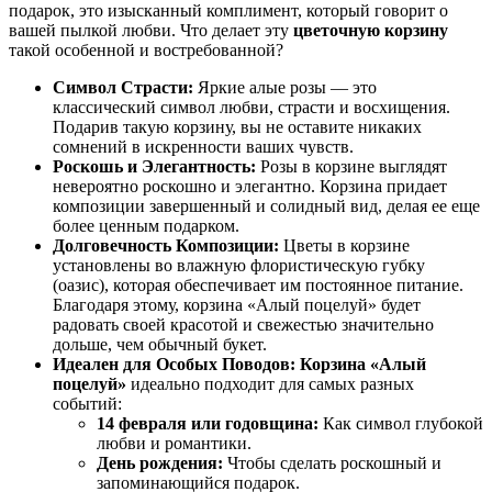
подарок, это изысканный комплимент, который говорит о
вашей пылкой любви. Что делает эту
цветочную корзину
такой особенной и востребованной?
Символ Страсти:
Яркие алые розы — это
классический символ любви, страсти и восхищения.
Подарив такую корзину, вы не оставите никаких
сомнений в искренности ваших чувств.
Роскошь и Элегантность:
Розы в корзине выглядят
невероятно роскошно и элегантно. Корзина придает
композиции завершенный и солидный вид, делая ее еще
более ценным подарком.
Долговечность Композиции:
Цветы в корзине
установлены во влажную флористическую губку
(оазис), которая обеспечивает им постоянное питание.
Благодаря этому, корзина «Алый поцелуй» будет
радовать своей красотой и свежестью значительно
дольше, чем обычный букет.
Идеален для Особых Поводов:
Корзина «Алый
поцелуй»
идеально подходит для самых разных
событий:
14 февраля или годовщина:
Как символ глубокой
любви и романтики.
День рождения:
Чтобы сделать роскошный и
запоминающийся подарок.