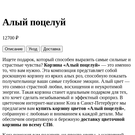
Алый поцелуй
12700
₽
Описание
Уход
Доставка
Ищете подарок, который способен выразить самые сильные и
страстные чувства?
Корзина «Алый поцелуй»
— это именно
то, что вам нужно. Эта композиция представляет собой
роскошную корзину из ярких алых роз, способную показать
получательнице ваши самые глубокие эмоции. Алый цвет —
это символ страстной любви, восхищения и неукротимой
энергии. Такая корзина станет идеальным подарком для тех,
кто хочет сделать незабываемый и эффектный сюрприз. В
цветочном интернет-магазине Kora в Санкт-Петербурге мы
предлагаем вам
купить корзину цветов «Алый поцелуй»
,
собранную с любовью и вниманием к каждой детали. Мы
обеспечим оперативную и бережную
доставку цветочной
корзины по всему СПб
.
Kora поможет вам подарить не просто цветы, а настоящий