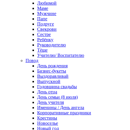
Любимой
Маме
Мужчине
Папе
Подруге
Свекрови
Сестре
Ребёнку
Руководителю
Тёще
Учителю/ Воспитателю
Повод
День рождения
Бизнес-букеты
Выздоравливай
Выпускной
Годовщина свадьбы
День отца
День семьи (8 июля)
День учителя
Именины / День ангела
Корпоративные праздники
Крестины
Новоселье
Новый год