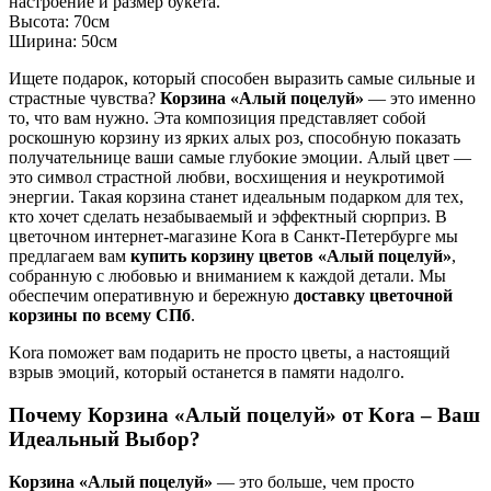
настроение и размер букета.
Высота:
70см
Ширина:
50см
Ищете подарок, который способен выразить самые сильные и
страстные чувства?
Корзина «Алый поцелуй»
— это именно
то, что вам нужно. Эта композиция представляет собой
роскошную корзину из ярких алых роз, способную показать
получательнице ваши самые глубокие эмоции. Алый цвет —
это символ страстной любви, восхищения и неукротимой
энергии. Такая корзина станет идеальным подарком для тех,
кто хочет сделать незабываемый и эффектный сюрприз. В
цветочном интернет-магазине Kora в Санкт-Петербурге мы
предлагаем вам
купить корзину цветов «Алый поцелуй»
,
собранную с любовью и вниманием к каждой детали. Мы
обеспечим оперативную и бережную
доставку цветочной
корзины по всему СПб
.
Kora поможет вам подарить не просто цветы, а настоящий
взрыв эмоций, который останется в памяти надолго.
Почему Корзина «Алый поцелуй» от Kora – Ваш
Идеальный Выбор?
Корзина «Алый поцелуй»
— это больше, чем просто