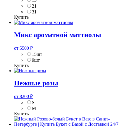
15
21
31
Купить
Микс ароматной маттиолы
от:
5500
₽
15шт
9шт
Купить
Нежные розы
от:
8200
₽
S
M
Купить