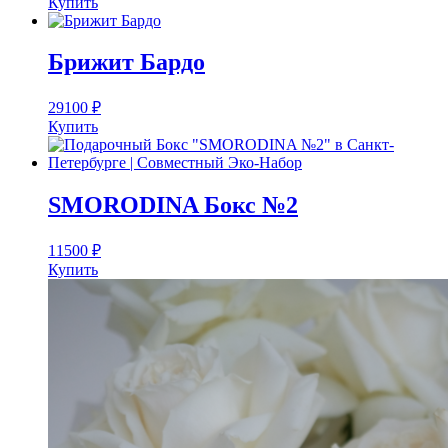
Купить
Брижит Бардо
29100
₽
Купить
SMORODINA Бокс №2
11500
₽
Купить