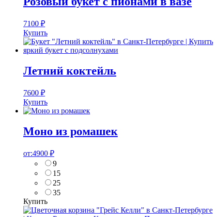
Розовый букет с пионами в вазе
7100
₽
Купить
Летний коктейль
7600
₽
Купить
Моно из ромашек
от:
4900
₽
9
15
25
35
Купить