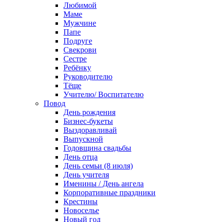
Любимой
Маме
Мужчине
Папе
Подруге
Свекрови
Сестре
Ребёнку
Руководителю
Тёще
Учителю/ Воспитателю
Повод
День рождения
Бизнес-букеты
Выздоравливай
Выпускной
Годовщина свадьбы
День отца
День семьи (8 июля)
День учителя
Именины / День ангела
Корпоративные праздники
Крестины
Новоселье
Новый год