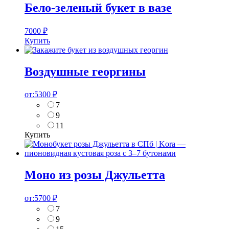
Бело-зеленый букет в вазе
7000
₽
Купить
Воздушные георгины
от:
5300
₽
7
9
11
Купить
Моно из розы Джульетта
от:
5700
₽
7
9