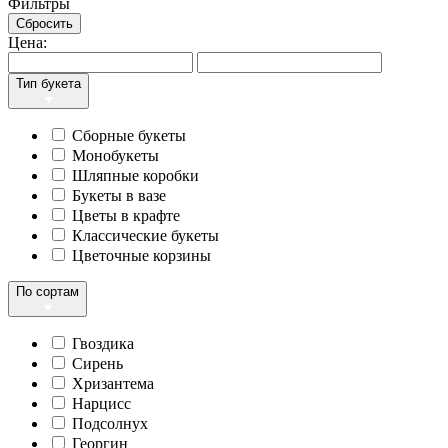
Фильтры
Сбросить
Цена:
Тип букета
Сборные букеты
Монобукеты
Шляпные коробки
Букеты в вазе
Цветы в крафте
Классические букеты
Цветочные корзины
По сортам
Гвоздика
Сирень
Хризантема
Нарцисс
Подсолнух
Георгин