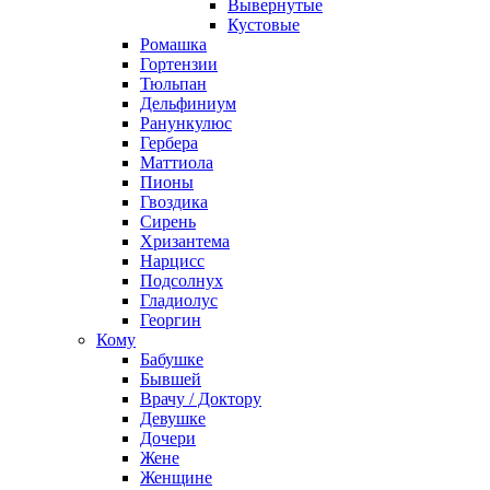
Вывернутые
Кустовые
Ромашка
Гортензии
Тюльпан
Дельфиниум
Ранункулюс
Гербера
Маттиола
Пионы
Гвоздика
Сирень
Хризантема
Нарцисс
Подсолнух
Гладиолус
Георгин
Кому
Бабушке
Бывшей
Врачу / Доктору
Девушке
Дочери
Жене
Женщине