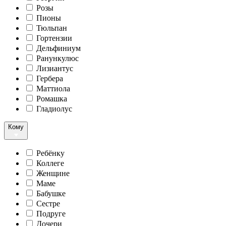
Розы
Пионы
Тюльпан
Гортензии
Дельфиниум
Ранункулюс
Лизиантус
Гербера
Маттиола
Ромашка
Гладиолус
Кому
Ребёнку
Коллеге
Женщине
Маме
Бабушке
Сестре
Подруге
Дочери