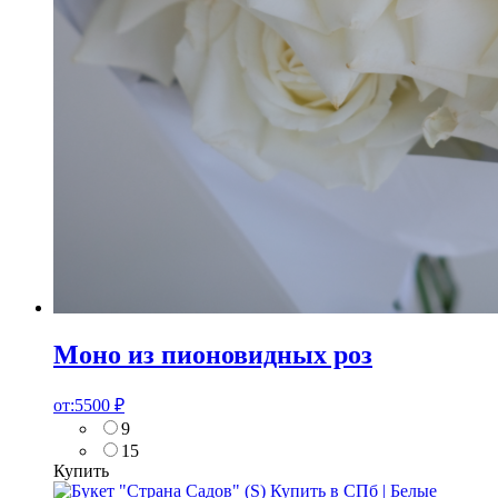
Моно из пионовидных роз
от:
5500
₽
9
15
Купить