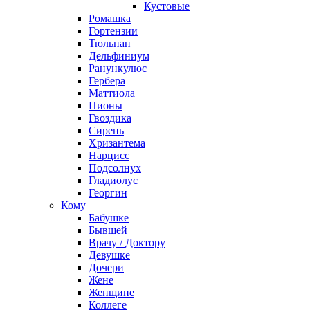
Кустовые
Ромашка
Гортензии
Тюльпан
Дельфиниум
Ранункулюс
Гербера
Маттиола
Пионы
Гвоздика
Сирень
Хризантема
Нарцисс
Подсолнух
Гладиолус
Георгин
Кому
Бабушке
Бывшей
Врачу / Доктору
Девушке
Дочери
Жене
Женщине
Коллеге