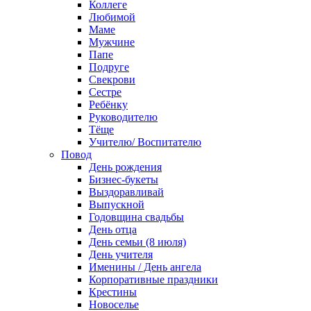
Коллеге
Любимой
Маме
Мужчине
Папе
Подруге
Свекрови
Сестре
Ребёнку
Руководителю
Тёще
Учителю/ Воспитателю
Повод
День рождения
Бизнес-букеты
Выздоравливай
Выпускной
Годовщина свадьбы
День отца
День семьи (8 июля)
День учителя
Именины / День ангела
Корпоративные праздники
Крестины
Новоселье