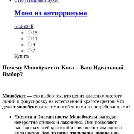
Моно из антирринума
от:
4600
₽
15
11
9
7
Купить
Почему Монобукет от Kora – Ваш Идеальный
Выбор?
Монобукет
— это выбор тех, кто ценит классику, чистоту
линий и фокусировку на естественной красоте цветов. Что
делает
монобукеты
такими особенными и востребованными?
Чистота и Элегантность:
Монобукеты
выглядят
невероятно стильно и лаконично. Они позволяют
насладиться всей красотой и совершенством одного
вида цветов, будь то
розы
,
тюльпаны
,
пионы
или