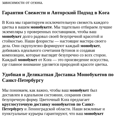
зависимости от сезона.
Гарантия Свежести и Авторский Подход в Kora
В Kora мы гарантируем исключительную свежесть каждого
цветка в вашем
монобукете
. Мы тщательно отбираем лучшие
экземпляры у проверенных поставщиков, чтобы ваш
монобукет
долго радовал своей безупречной красотой и
стойкостью. Наши флористы — настоящие мастера своего
дела. Они скрупулезно формируют каждый
монобукет
,
добиваясь идеального сочетания бутонов и создавая
композиции, которые выглядят безупречно со всех сторон.
Каждый
монобукет
от Kora — это произведение искусства,
где главное внимание уделяется природной красоте цветка.
Удобная и Деликатная Доставка Монобукетов по
Санкт-Петербургу
Мы понимаем, как важно, чтобы ваш
монобукет
был
доставлен в идеальном состоянии, сохранив свою
безупречную форму. Цветочный Kora предлагает
круглосуточную доставку монобукетов по Санкт-
Петербургу
и Ленинградской области. Наши вежливые и
пунктуальные курьеры гарантируют, что ваш
монобукет