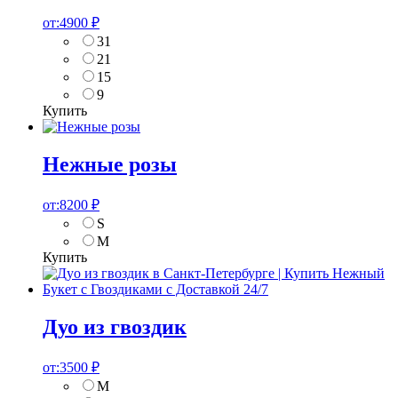
от:
4900
₽
31
21
15
9
Купить
Нежные розы
от:
8200
₽
S
M
Купить
Дуо из гвоздик
от:
3500
₽
M