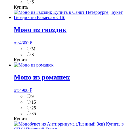
S
Купить
Моно из гвоздик
от:
4300
₽
M
S
Купить
Моно из ромашек
от:
4900
₽
9
15
25
35
Купить