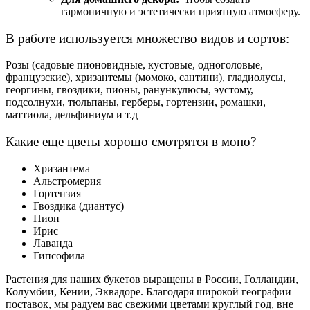
гармоничную и эстетически приятную атмосферу.
В работе используется множество видов и сортов:
Розы (садовые пионовидные, кустовые, одноголовые,
французские), хризантемы (момоко, сантини), гладиолусы,
георгины, гвоздики, пионы, ранункулюсы, эустому,
подсолнухи, тюльпаны, герберы, гортензии, ромашки,
маттиола, дельфиниум и т.д
Какие еще цветы хорошо смотрятся в моно?
Хризантема
Альстромерия
Гортензия
Гвоздика (диантус)
Пион
Ирис
Лаванда
Гипсофила
Растения для наших букетов выращены в России, Голландии,
Колумбии, Кении, Эквадоре. Благодаря широкой географии
поставок, мы радуем вас свежими цветами круглый год, вне