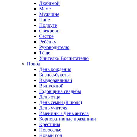
Любимой
Маме
Мужчине
Папе
Подруге
Свекрови
Сестре
Ребёнку
Руководителю
Тёще
Учителю/ Воспитателю
Повод
День рождения
Бизнес-букеты
Выздоравливай
Выпускной
Годовщина свадьбы
День отца
День семьи (8 июля)
День учителя
Именины / День ангела
Корпоративные праздники
Крестины
Новоселье
Новый год