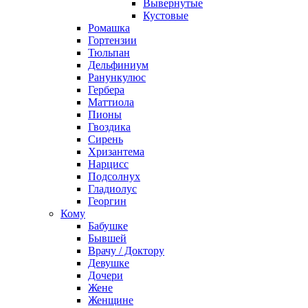
Вывернутые
Кустовые
Ромашка
Гортензии
Тюльпан
Дельфиниум
Ранункулюс
Гербера
Маттиола
Пионы
Гвоздика
Сирень
Хризантема
Нарцисс
Подсолнух
Гладиолус
Георгин
Кому
Бабушке
Бывшей
Врачу / Доктору
Девушке
Дочери
Жене
Женщине