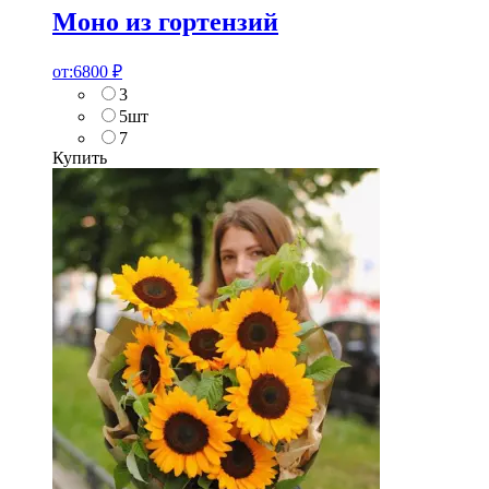
Моно из гортензий
от:
6800
₽
3
5шт
7
Купить