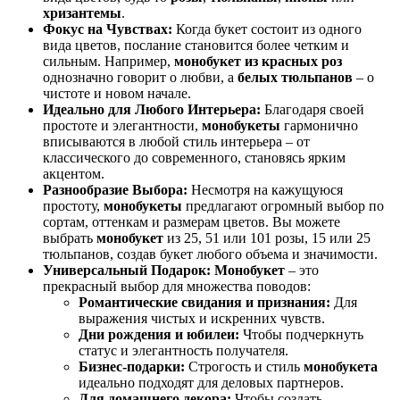
хризантемы
.
Фокус на Чувствах:
Когда букет состоит из одного
вида цветов, послание становится более четким и
сильным. Например,
монобукет из красных роз
однозначно говорит о любви, а
белых тюльпанов
– о
чистоте и новом начале.
Идеально для Любого Интерьера:
Благодаря своей
простоте и элегантности,
монобукеты
гармонично
вписываются в любой стиль интерьера – от
классического до современного, становясь ярким
акцентом.
Разнообразие Выбора:
Несмотря на кажущуюся
простоту,
монобукеты
предлагают огромный выбор по
сортам, оттенкам и размерам цветов. Вы можете
выбрать
монобукет
из 25, 51 или 101 розы, 15 или 25
тюльпанов, создав букет любого объема и значимости.
Универсальный Подарок:
Монобукет
– это
прекрасный выбор для множества поводов:
Романтические свидания и признания:
Для
выражения чистых и искренних чувств.
Дни рождения и юбилеи:
Чтобы подчеркнуть
статус и элегантность получателя.
Бизнес-подарки:
Строгость и стиль
монобукета
идеально подходят для деловых партнеров.
Для домашнего декора:
Чтобы создать