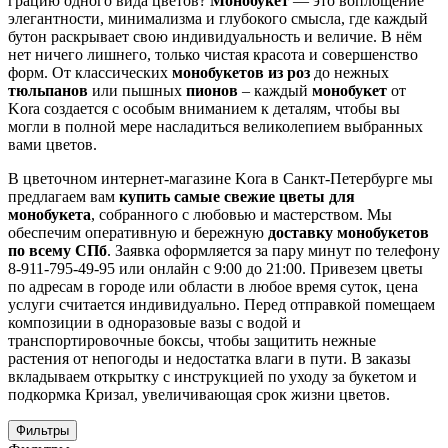
грацию одного вида цветов?
Монобукет
— это воплощение
элегантности, минимализма и глубокого смысла, где каждый
бутон раскрывает свою индивидуальность и величие. В нём
нет ничего лишнего, только чистая красота и совершенство
форм. От классических
монобукетов из роз
до нежных
тюльпанов
или пышных
пионов
– каждый
монобукет
от
Kora создается с особым вниманием к деталям, чтобы вы
могли в полной мере насладиться великолепием выбранных
вами цветов.
В цветочном интернет-магазине Kora в Санкт-Петербурге мы
предлагаем вам
купить самые свежие цветы для
монобукета
, собранного с любовью и мастерством. Мы
обеспечим оперативную и бережную
доставку монобукетов
по всему СПб
. Заявка оформляется за пару минут по телефону
8-911-795-49-95 или онлайн с 9:00 до 21:00. Привезем цветы
по адресам в городе или области в любое время суток, цена
услуги считается индивидуально. Перед отправкой помещаем
композиции в одноразовые вазы с водой и
транспортировочные боксы, чтобы защитить нежные
растения от непогоды и недостатка влаги в пути. В заказы
вкладываем открытку с инструкцией по уходу за букетом и
подкормка Кризал, увеличивающая срок жизни цветов.
Фильтры