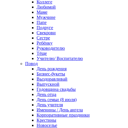
Коллеге
Любимой
Маме
Мужчине
Папе
Подруге
Свекрови
Сестре
Ребёнку
Руководителю
Тёще
Учителю/ Воспитателю
Повод
День рождения
Бизнес-букеты
Выздоравливай
Выпускной
Годовщина свадьбы
День отца
День семьи (8 июля)
День учителя
Именины / День ангела
Корпоративные праздники
Крестины
Новоселье