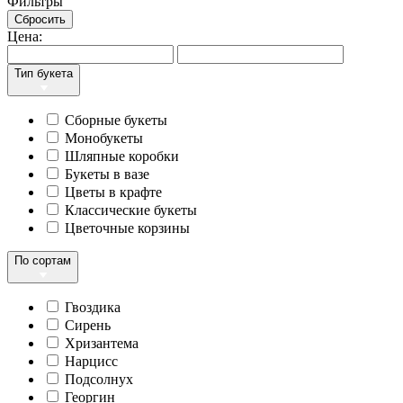
Фильтры
Сбросить
Цена:
Тип букета
Сборные букеты
Монобукеты
Шляпные коробки
Букеты в вазе
Цветы в крафте
Классические букеты
Цветочные корзины
По сортам
Гвоздика
Сирень
Хризантема
Нарцисс
Подсолнух
Георгин