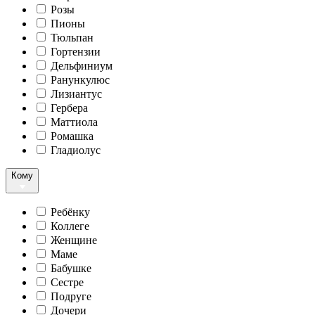
Розы
Пионы
Тюльпан
Гортензии
Дельфиниум
Ранункулюс
Лизиантус
Гербера
Маттиола
Ромашка
Гладиолус
Кому
Ребёнку
Коллеге
Женщине
Маме
Бабушке
Сестре
Подруге
Дочери