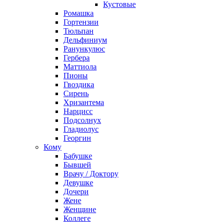
Кустовые
Ромашка
Гортензии
Тюльпан
Дельфиниум
Ранункулюс
Гербера
Маттиола
Пионы
Гвоздика
Сирень
Хризантема
Нарцисс
Подсолнух
Гладиолус
Георгин
Кому
Бабушке
Бывшей
Врачу / Доктору
Девушке
Дочери
Жене
Женщине
Коллеге