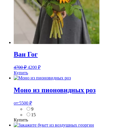
Ван Гог
4700
₽
4200
₽
Купить
Моно из пионовидных роз
от:
5500
₽
9
15
Купить