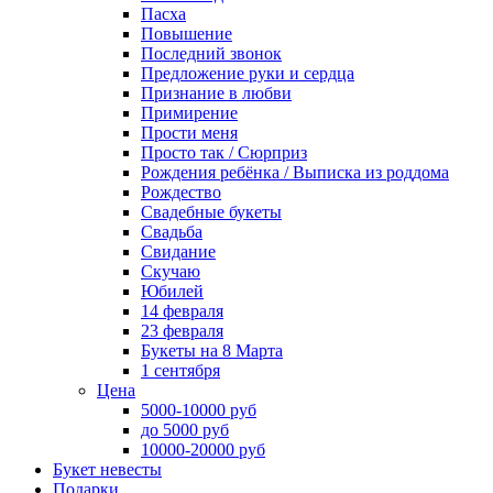
Пасха
Повышение
Последний звонок
Предложение руки и сердца
Признание в любви
Примирение
Прости меня
Просто так / Сюрприз
Рождения ребёнка / Выписка из роддома
Рождество
Свадебные букеты
Свадьба
Свидание
Скучаю
Юбилей
14 февраля
23 февраля
Букеты на 8 Марта
1 сентября
Цена
5000-10000 руб
до 5000 руб
10000-20000 руб
Букет невесты
Подарки