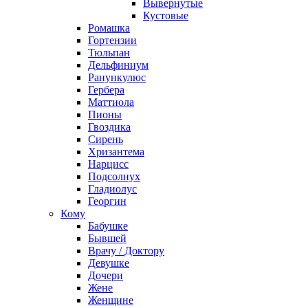
Вывернутые
Кустовые
Ромашка
Гортензии
Тюльпан
Дельфиниум
Ранункулюс
Гербера
Маттиола
Пионы
Гвоздика
Сирень
Хризантема
Нарцисс
Подсолнух
Гладиолус
Георгин
Кому
Бабушке
Бывшей
Врачу / Доктору
Девушке
Дочери
Жене
Женщине