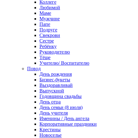
Коллеге
Любимой
Маме
Мужчине
Папе
Подруге
Свекрови
Сестре
Ребёнку
Руководителю
Тёще
Учителю/ Воспитателю
Повод
День рождения
Бизнес-букеты
Выздоравливай
Выпускной
Годовщина свадьбы
День отца
День семьи (8 июля)
День учителя
Именины / День ангела
Корпоративные праздники
Крестины
Новоселье