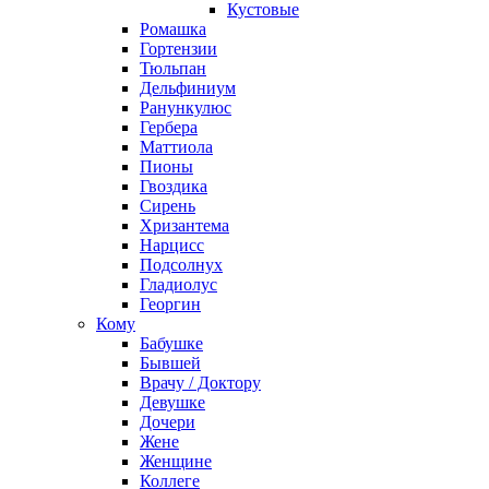
Кустовые
Ромашка
Гортензии
Тюльпан
Дельфиниум
Ранункулюс
Гербера
Маттиола
Пионы
Гвоздика
Сирень
Хризантема
Нарцисс
Подсолнух
Гладиолус
Георгин
Кому
Бабушке
Бывшей
Врачу / Доктору
Девушке
Дочери
Жене
Женщине
Коллеге