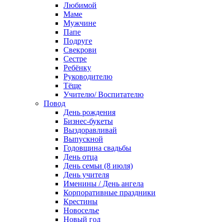
Любимой
Маме
Мужчине
Папе
Подруге
Свекрови
Сестре
Ребёнку
Руководителю
Тёще
Учителю/ Воспитателю
Повод
День рождения
Бизнес-букеты
Выздоравливай
Выпускной
Годовщина свадьбы
День отца
День семьи (8 июля)
День учителя
Именины / День ангела
Корпоративные праздники
Крестины
Новоселье
Новый год