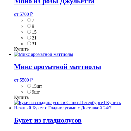
Моно из розы Джульетта
от:
5700
₽
7
9
15
21
31
Купить
Микс ароматной маттиолы
от:
5500
₽
15шт
9шт
Купить
Букет из гладиолусов