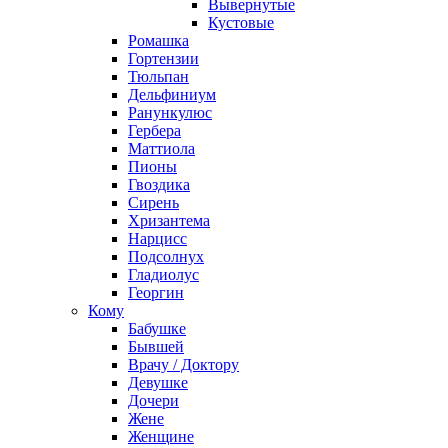
Вывернутые
Кустовые
Ромашка
Гортензии
Тюльпан
Дельфиниум
Ранункулюс
Гербера
Маттиола
Пионы
Гвоздика
Сирень
Хризантема
Нарцисс
Подсолнух
Гладиолус
Георгин
Кому
Бабушке
Бывшей
Врачу / Доктору
Девушке
Дочери
Жене
Женщине