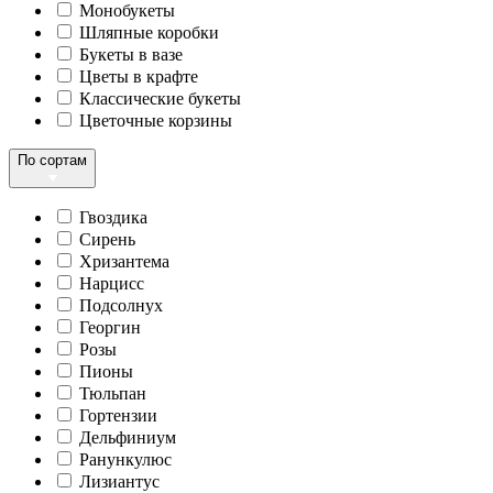
Монобукеты
Шляпные коробки
Букеты в вазе
Цветы в крафте
Классические букеты
Цветочные корзины
По сортам
Гвоздика
Сирень
Хризантема
Нарцисс
Подсолнух
Георгин
Розы
Пионы
Тюльпан
Гортензии
Дельфиниум
Ранункулюс
Лизиантус