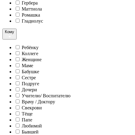
Гербера
Маттиола
Ромашка
Гладиолус
Кому
Ребёнку
Коллеге
Женщине
Маме
Бабушке
Сестре
Подруге
Дочери
Учителю/ Воспитателю
Врачу / Доктору
Свекрови
Тёще
Папе
Любимой
Бывшей