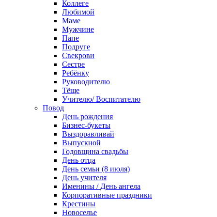
Коллеге
Любимой
Маме
Мужчине
Папе
Подруге
Свекрови
Сестре
Ребёнку
Руководителю
Тёще
Учителю/ Воспитателю
Повод
День рождения
Бизнес-букеты
Выздоравливай
Выпускной
Годовщина свадьбы
День отца
День семьи (8 июля)
День учителя
Именины / День ангела
Корпоративные праздники
Крестины
Новоселье