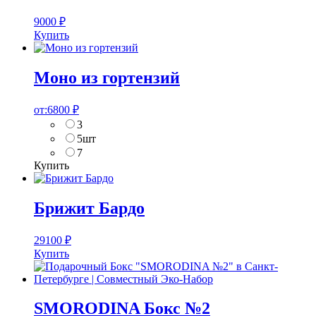
9000
₽
Купить
Моно из гортензий
от:
6800
₽
3
5шт
7
Купить
Брижит Бардо
29100
₽
Купить
SMORODINA Бокс №2