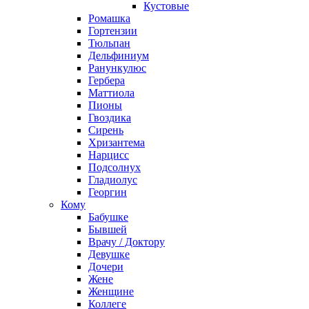
Кустовые
Ромашка
Гортензии
Тюльпан
Дельфиниум
Ранункулюс
Гербера
Маттиола
Пионы
Гвоздика
Сирень
Хризантема
Нарцисс
Подсолнух
Гладиолус
Георгин
Кому
Бабушке
Бывшей
Врачу / Доктору
Девушке
Дочери
Жене
Женщине
Коллеге