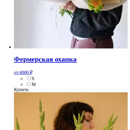
Фермерская охапка
от:
4000
₽
S
M
Купить