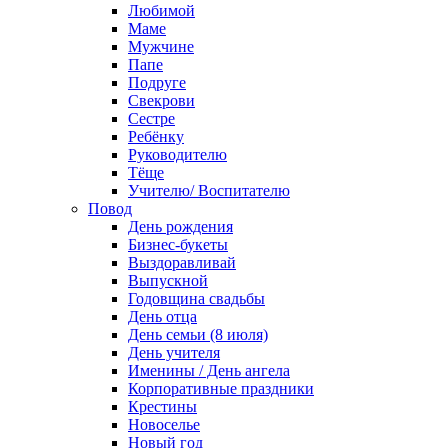
Любимой
Маме
Мужчине
Папе
Подруге
Свекрови
Сестре
Ребёнку
Руководителю
Тёще
Учителю/ Воспитателю
Повод
День рождения
Бизнес-букеты
Выздоравливай
Выпускной
Годовщина свадьбы
День отца
День семьи (8 июля)
День учителя
Именины / День ангела
Корпоративные праздники
Крестины
Новоселье
Новый год