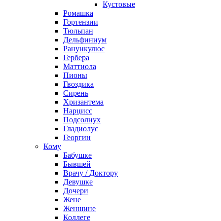
Кустовые
Ромашка
Гортензии
Тюльпан
Дельфиниум
Ранункулюс
Гербера
Маттиола
Пионы
Гвоздика
Сирень
Хризантема
Нарцисс
Подсолнух
Гладиолус
Георгин
Кому
Бабушке
Бывшей
Врачу / Доктору
Девушке
Дочери
Жене
Женщине
Коллеге