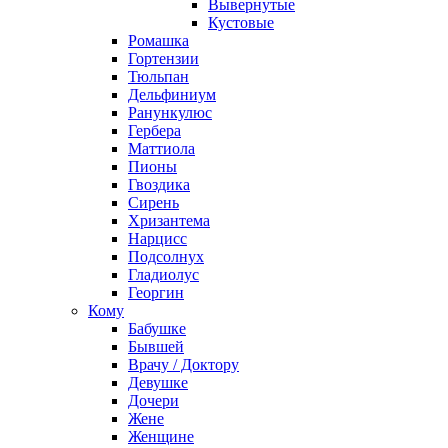
Вывернутые
Кустовые
Ромашка
Гортензии
Тюльпан
Дельфиниум
Ранункулюс
Гербера
Маттиола
Пионы
Гвоздика
Сирень
Хризантема
Нарцисс
Подсолнух
Гладиолус
Георгин
Кому
Бабушке
Бывшей
Врачу / Доктору
Девушке
Дочери
Жене
Женщине