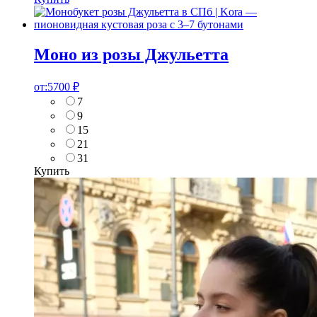
Моно из розы Джульетта
от:
5700
₽
7
9
15
21
31
Купить