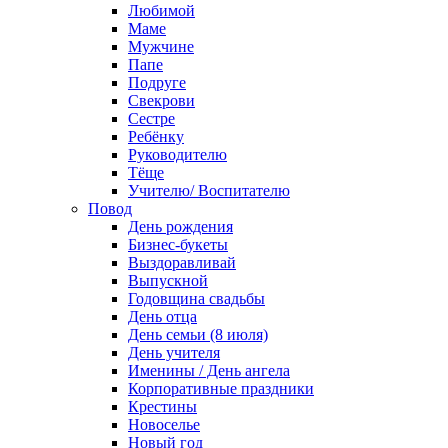
Любимой
Маме
Мужчине
Папе
Подруге
Свекрови
Сестре
Ребёнку
Руководителю
Тёще
Учителю/ Воспитателю
Повод
День рождения
Бизнес-букеты
Выздоравливай
Выпускной
Годовщина свадьбы
День отца
День семьи (8 июля)
День учителя
Именины / День ангела
Корпоративные праздники
Крестины
Новоселье
Новый год