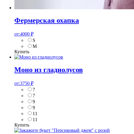
Фермерская охапка
от:
4000
₽
S
M
Купить
Моно из гладиолусов
от:
3750
₽
7
7
9
9
11
11
Купить