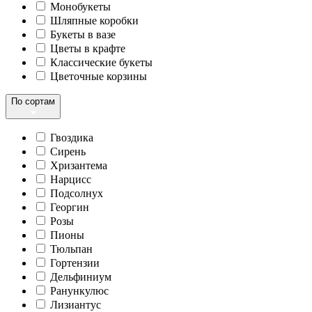
Монобукеты
Шляпные коробки
Букеты в вазе
Цветы в крафте
Классические букеты
Цветочные корзины
По сортам
Гвоздика
Сирень
Хризантема
Нарцисс
Подсолнух
Георгин
Розы
Пионы
Тюльпан
Гортензии
Дельфиниум
Ранункулюс
Лизиантус