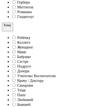
Гербера
Маттиола
Ромашка
Гладиолус
Кому
Ребёнку
Коллеге
Женщине
Маме
Бабушке
Сестре
Подруге
Дочери
Учителю/ Воспитателю
Врачу / Доктору
Свекрови
Тёще
Папе
Любимой
Бывшей