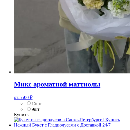
Микс ароматной маттиолы
от:
5500
₽
15шт
9шт
Купить