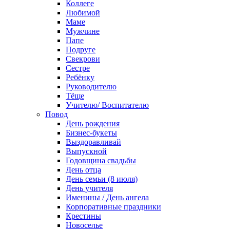
Коллеге
Любимой
Маме
Мужчине
Папе
Подруге
Свекрови
Сестре
Ребёнку
Руководителю
Тёще
Учителю/ Воспитателю
Повод
День рождения
Бизнес-букеты
Выздоравливай
Выпускной
Годовщина свадьбы
День отца
День семьи (8 июля)
День учителя
Именины / День ангела
Корпоративные праздники
Крестины
Новоселье