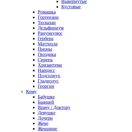
Вывернутые
Кустовые
Ромашка
Гортензии
Тюльпан
Дельфиниум
Ранункулюс
Гербера
Маттиола
Пионы
Гвоздика
Сирень
Хризантема
Нарцисс
Подсолнух
Гладиолус
Георгин
Кому
Бабушке
Бывшей
Врачу / Доктору
Девушке
Дочери
Жене
Женщине