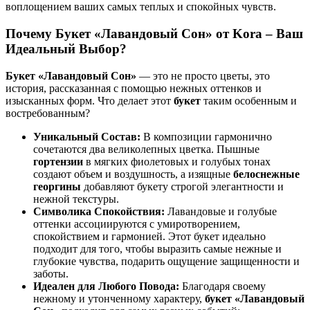
воплощением ваших самых теплых и спокойных чувств.
Почему Букет «Лавандовый Сон» от Kora – Ваш
Идеальный Выбор?
Букет «Лавандовый Сон»
— это не просто цветы, это
история, рассказанная с помощью нежных оттенков и
изысканных форм. Что делает этот
букет
таким особенным и
востребованным?
Уникальный Состав:
В композиции гармонично
сочетаются два великолепных цветка. Пышные
гортензии
в мягких фиолетовых и голубых тонах
создают объем и воздушность, а изящные
белоснежные
георгины
добавляют букету строгой элегантности и
нежной текстуры.
Символика Спокойствия:
Лавандовые и голубые
оттенки ассоциируются с умиротворением,
спокойствием и гармонией. Этот букет идеально
подходит для того, чтобы выразить самые нежные и
глубокие чувства, подарить ощущение защищенности и
заботы.
Идеален для Любого Повода:
Благодаря своему
нежному и утонченному характеру,
букет «Лавандовый