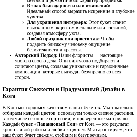
светлый и романтичный характер праздника.
В знак благодарности или извинений:
Идеальный способ выразить искренние и глубокие
чувства.
Для украшения интерьера:
Этот букет станет
изысканным акцентом в спальне или гостиной,
создавая атмосферу уюта.
Любой праздник или просто так:
Чтобы
подарить близкому человеку ощущение
безмятежности и красоты.
Авторский Подход:
Наши флористы — настоящие
мастера своего дела. Они виртуозно подбирают и
сочетают цветы, создавая уникальные и гармоничные
композиции, которые выглядят безупречно со всех
сторон.
Гарантия Свежести и Продуманный Дизайн в
Kora
В Kora мы гордимся качеством наших букетов. Мы тщательно
отбираем каждый цветок, используем только свежие растения,
в том числе сезонные гортензии, и проверенные материалы.
Каждый
букет «Лавандовый Сон»
от Kora — это результат
кропотливой работы и любви к цветам. Мы гарантируем, что
ваш букет будет свежим, стойким и безупречным.