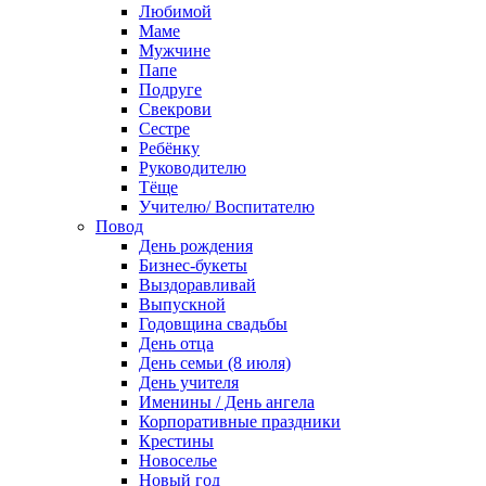
Любимой
Маме
Мужчине
Папе
Подруге
Свекрови
Сестре
Ребёнку
Руководителю
Тёще
Учителю/ Воспитателю
Повод
День рождения
Бизнес-букеты
Выздоравливай
Выпускной
Годовщина свадьбы
День отца
День семьи (8 июля)
День учителя
Именины / День ангела
Корпоративные праздники
Крестины
Новоселье
Новый год