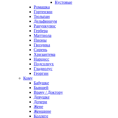
Кустовые
Ромашка
Гортензии
Тюльпан
Дельфиниум
Ранункулюс
Гербера
Маттиола
Пионы
Гвоздика
Сирень
Хризантема
Нарцисс
Подсолнух
Гладиолус
Георгин
Кому
Бабушке
Бывшей
Врачу / Доктору
Девушке
Дочери
Жене
Женщине
Коллеге