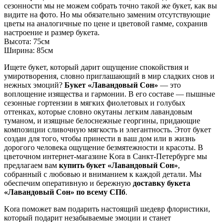
сезонности мы не можем собрать точно такой же букет, как вы
видите на фото. Но мы обязательно заменим отсутствующие
цветы на аналогичные по цене и цветовой гамме, сохранив
настроение и размер букета.
Высота:
75см
Ширина:
85см
Ищете букет, который дарит ощущение спокойствия и
умиротворения, словно приглашающий в мир сладких снов и
нежных эмоций?
Букет «Лавандовый Сон»
— это
воплощение изящества и гармонии. В его составе — пышные
сезонные гортензии в мягких фиолетовых и голубых
оттенках, которые словно окутаны легким лавандовым
туманом, и изящные белоснежные георгины, придающие
композиции сливочную мягкость и элегантность. Этот букет
создан для того, чтобы принести в ваш дом или в жизнь
дорогого человека ощущение безмятежности и красоты. В
цветочном интернет-магазине Kora в Санкт-Петербурге мы
предлагаем вам
купить букет «Лавандовый Сон»
,
собранный с любовью и вниманием к каждой детали. Мы
обеспечим оперативную и бережную
доставку букета
«Лавандовый Сон» по всему СПб
.
Kora поможет вам подарить настоящий шедевр флористики,
который подарит незабываемые эмоции и станет