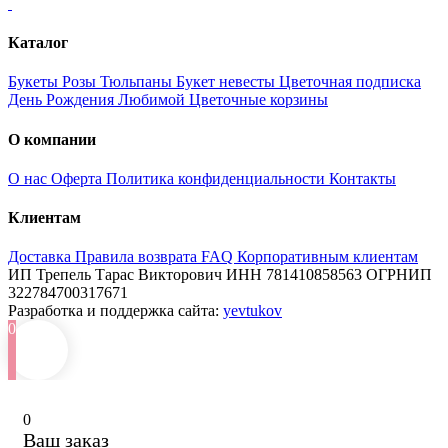
Каталог
Букеты
Розы
Тюльпаны
Букет невесты
Цветочная подписка
День Рождения
Любимой
Цветочные корзины
О компании
О нас
Оферта
Политика конфиденциальности
Контакты
Клиентам
Доставка
Правила возврата
FAQ
Корпоративным клиентам
ИП Трепель Тарас Викторович
ИНН 781410858563
ОГРНИП
322784700317671
Разработка и поддержка сайта:
yevtukov
0
0
Ваш заказ