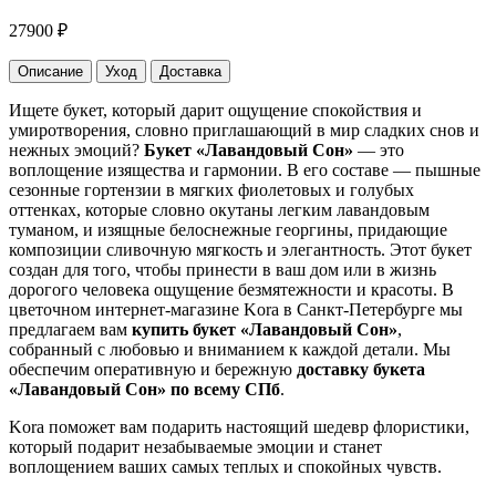
27900
₽
Описание
Уход
Доставка
Ищете букет, который дарит ощущение спокойствия и
умиротворения, словно приглашающий в мир сладких снов и
нежных эмоций?
Букет «Лавандовый Сон»
— это
воплощение изящества и гармонии. В его составе — пышные
сезонные гортензии в мягких фиолетовых и голубых
оттенках, которые словно окутаны легким лавандовым
туманом, и изящные белоснежные георгины, придающие
композиции сливочную мягкость и элегантность. Этот букет
создан для того, чтобы принести в ваш дом или в жизнь
дорогого человека ощущение безмятежности и красоты. В
цветочном интернет-магазине Kora в Санкт-Петербурге мы
предлагаем вам
купить букет «Лавандовый Сон»
,
собранный с любовью и вниманием к каждой детали. Мы
обеспечим оперативную и бережную
доставку букета
«Лавандовый Сон» по всему СПб
.
Kora поможет вам подарить настоящий шедевр флористики,
который подарит незабываемые эмоции и станет
воплощением ваших самых теплых и спокойных чувств.