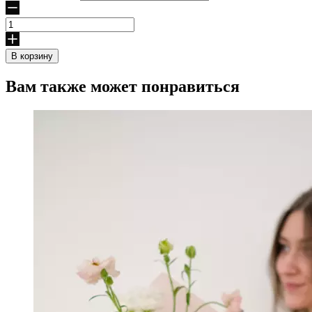
Количество
товара
Лавандовый
В корзину
сон
Вам также может понравиться