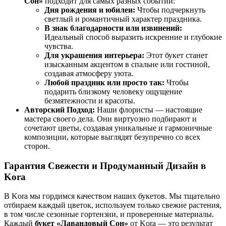
Сон»
подходит для самых разных событий:
Дня рождения и юбилеи:
Чтобы подчеркнуть
светлый и романтичный характер праздника.
В знак благодарности или извинений:
Идеальный способ выразить искренние и глубокие
чувства.
Для украшения интерьера:
Этот букет станет
изысканным акцентом в спальне или гостиной,
создавая атмосферу уюта.
Любой праздник или просто так:
Чтобы
подарить близкому человеку ощущение
безмятежности и красоты.
Авторский Подход:
Наши флористы — настоящие
мастера своего дела. Они виртуозно подбирают и
сочетают цветы, создавая уникальные и гармоничные
композиции, которые выглядят безупречно со всех
сторон.
Гарантия Свежести и Продуманный Дизайн в
Kora
В Kora мы гордимся качеством наших букетов. Мы тщательно
отбираем каждый цветок, используем только свежие растения,
в том числе сезонные гортензии, и проверенные материалы.
Каждый
букет «Лавандовый Сон»
от Kora — это результат