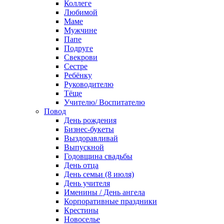
Коллеге
Любимой
Маме
Мужчине
Папе
Подруге
Свекрови
Сестре
Ребёнку
Руководителю
Тёще
Учителю/ Воспитателю
Повод
День рождения
Бизнес-букеты
Выздоравливай
Выпускной
Годовщина свадьбы
День отца
День семьи (8 июля)
День учителя
Именины / День ангела
Корпоративные праздники
Крестины
Новоселье