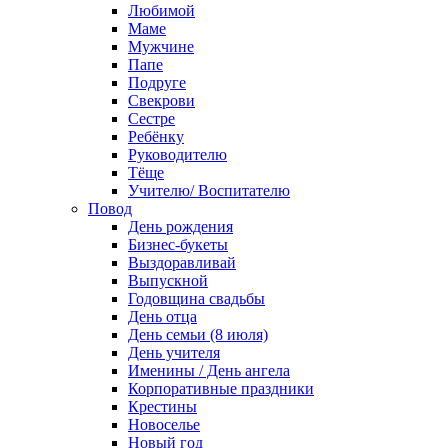
Любимой
Маме
Мужчине
Папе
Подруге
Свекрови
Сестре
Ребёнку
Руководителю
Тёще
Учителю/ Воспитателю
Повод
День рождения
Бизнес-букеты
Выздоравливай
Выпускной
Годовщина свадьбы
День отца
День семьи (8 июля)
День учителя
Именины / День ангела
Корпоративные праздники
Крестины
Новоселье
Новый год