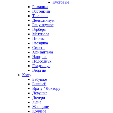
Кустовые
Ромашка
Гортензии
Тюльпан
Дельфиниум
Ранункулюс
Гербера
Маттиола
Пионы
Гвоздика
Сирень
Хризантема
Нарцисс
Подсолнух
Гладиолус
Георгин
Кому
Бабушке
Бывшей
Врачу / Доктору
Девушке
Дочери
Жене
Женщине
Коллеге