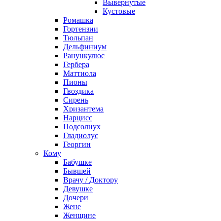
Вывернутые
Кустовые
Ромашка
Гортензии
Тюльпан
Дельфиниум
Ранункулюс
Гербера
Маттиола
Пионы
Гвоздика
Сирень
Хризантема
Нарцисс
Подсолнух
Гладиолус
Георгин
Кому
Бабушке
Бывшей
Врачу / Доктору
Девушке
Дочери
Жене
Женщине