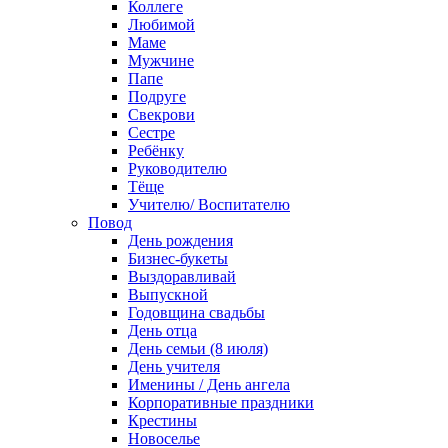
Коллеге
Любимой
Маме
Мужчине
Папе
Подруге
Свекрови
Сестре
Ребёнку
Руководителю
Тёще
Учителю/ Воспитателю
Повод
День рождения
Бизнес-букеты
Выздоравливай
Выпускной
Годовщина свадьбы
День отца
День семьи (8 июля)
День учителя
Именины / День ангела
Корпоративные праздники
Крестины
Новоселье