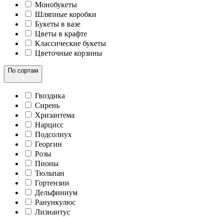
Монобукеты
Шляпные коробки
Букеты в вазе
Цветы в крафте
Классические букеты
Цветочные корзины
По сортам
Гвоздика
Сирень
Хризантема
Нарцисс
Подсолнух
Георгин
Розы
Пионы
Тюльпан
Гортензии
Дельфиниум
Ранункулюс
Лизиантус