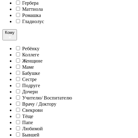
Гербера
Маттиола
Ромашка
Гладиолус
Кому
Ребёнку
Коллеге
Женщине
Маме
Бабушке
Сестре
Подруге
Дочери
Учителю/ Воспитателю
Врачу / Доктору
Свекрови
Тёще
Папе
Любимой
Бывшей