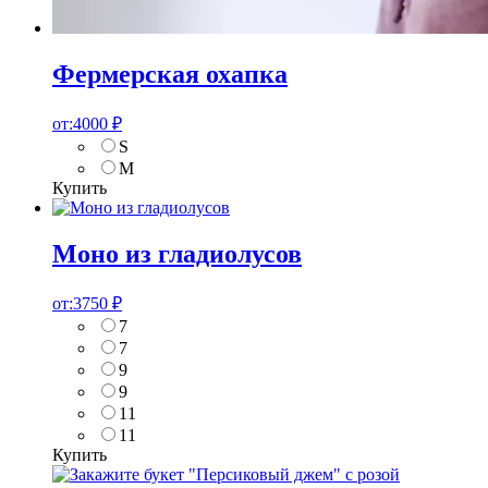
Фермерская охапка
от:
4000
₽
S
M
Купить
Моно из гладиолусов
от:
3750
₽
7
7
9
9
11
11
Купить