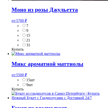
Моно из розы Джульетта
от:
5700
₽
7
9
15
21
31
Купить
Микс ароматной маттиолы
от:
5500
₽
15шт
9шт
Купить
Букет из гладиолусов