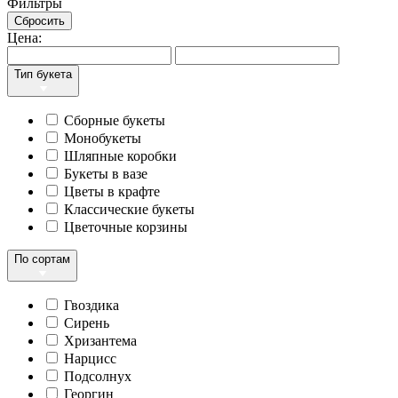
Фильтры
Сбросить
Цена:
Тип букета
Сборные букеты
Монобукеты
Шляпные коробки
Букеты в вазе
Цветы в крафте
Классические букеты
Цветочные корзины
По сортам
Гвоздика
Сирень
Хризантема
Нарцисс
Подсолнух
Георгин