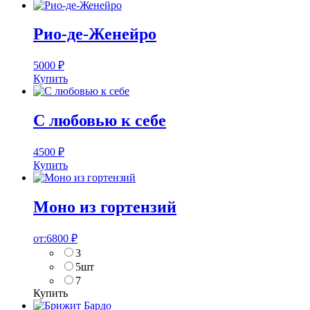
Рио-де-Женейро
5000
₽
Купить
С любовью к себе
4500
₽
Купить
Моно из гортензий
от:
6800
₽
3
5шт
7
Купить