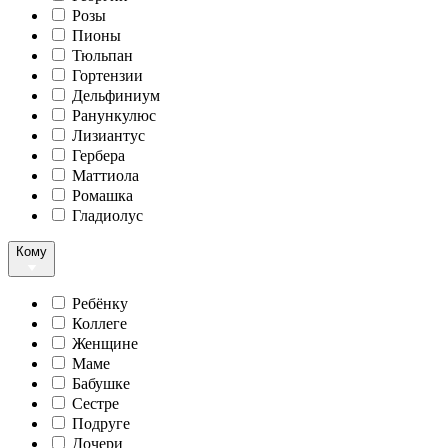
Розы
Пионы
Тюльпан
Гортензии
Дельфиниум
Ранункулюс
Лизиантус
Гербера
Маттиола
Ромашка
Гладиолус
Кому
Ребёнку
Коллеге
Женщине
Маме
Бабушке
Сестре
Подруге
Дочери