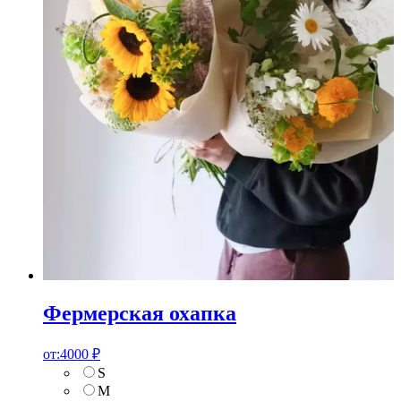
Фермерская охапка
от:
4000
₽
S
M