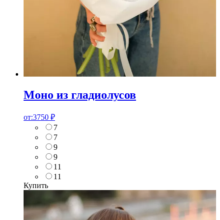
Моно из гладиолусов
от:
3750
₽
7
7
9
9
11
11
Купить