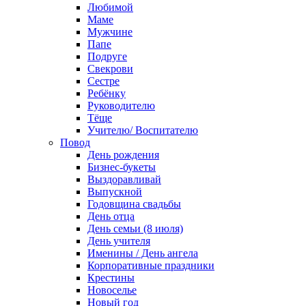
Любимой
Маме
Мужчине
Папе
Подруге
Свекрови
Сестре
Ребёнку
Руководителю
Тёще
Учителю/ Воспитателю
Повод
День рождения
Бизнес-букеты
Выздоравливай
Выпускной
Годовщина свадьбы
День отца
День семьи (8 июля)
День учителя
Именины / День ангела
Корпоративные праздники
Крестины
Новоселье
Новый год