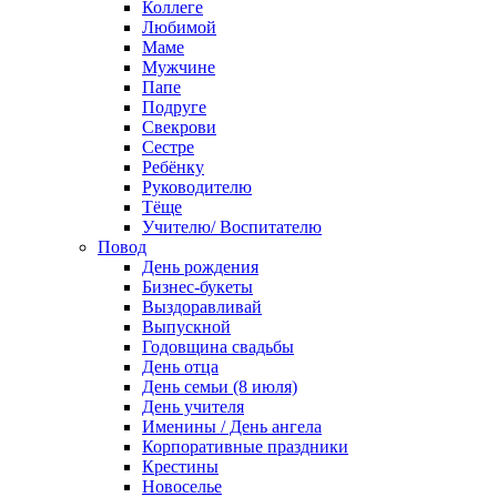
Коллеге
Любимой
Маме
Мужчине
Папе
Подруге
Свекрови
Сестре
Ребёнку
Руководителю
Тёще
Учителю/ Воспитателю
Повод
День рождения
Бизнес-букеты
Выздоравливай
Выпускной
Годовщина свадьбы
День отца
День семьи (8 июля)
День учителя
Именины / День ангела
Корпоративные праздники
Крестины
Новоселье