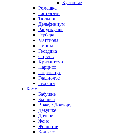
Кустовые
Ромашка
Гортензии
Тюльпан
Дельфиниум
Ранункулюс
Гербера
Маттиола
Пионы
Гвоздика
Сирень
Хризантема
Нарцисс
Подсолнух
Гладиолус
Георгин
Кому
Бабушке
Бывшей
Врачу / Доктору
Девушке
Дочери
Жене
Женщине
Коллеге