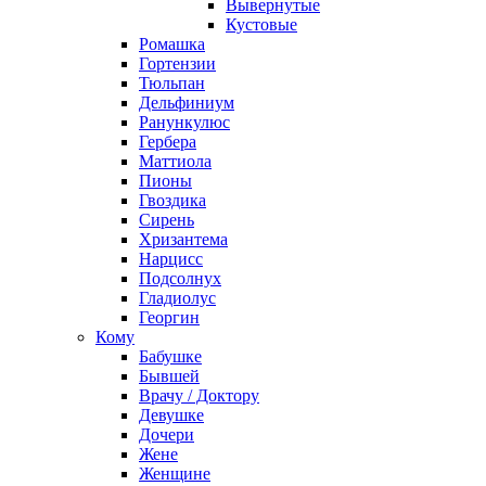
Вывернутые
Кустовые
Ромашка
Гортензии
Тюльпан
Дельфиниум
Ранункулюс
Гербера
Маттиола
Пионы
Гвоздика
Сирень
Хризантема
Нарцисс
Подсолнух
Гладиолус
Георгин
Кому
Бабушке
Бывшей
Врачу / Доктору
Девушке
Дочери
Жене
Женщине