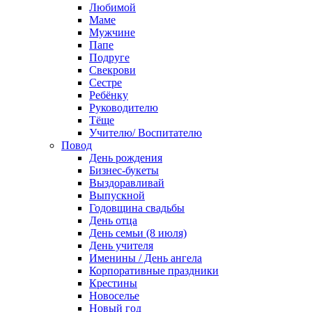
Любимой
Маме
Мужчине
Папе
Подруге
Свекрови
Сестре
Ребёнку
Руководителю
Тёще
Учителю/ Воспитателю
Повод
День рождения
Бизнес-букеты
Выздоравливай
Выпускной
Годовщина свадьбы
День отца
День семьи (8 июля)
День учителя
Именины / День ангела
Корпоративные праздники
Крестины
Новоселье
Новый год