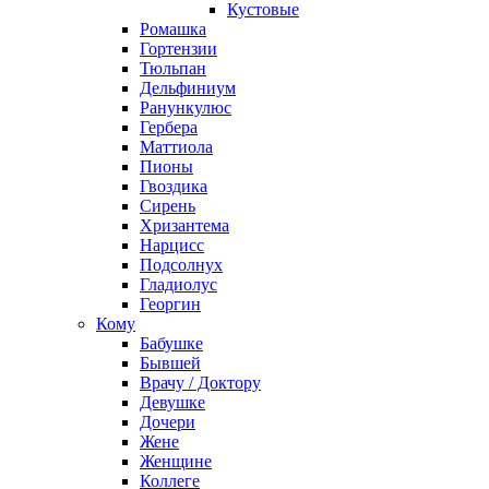
Кустовые
Ромашка
Гортензии
Тюльпан
Дельфиниум
Ранункулюс
Гербера
Маттиола
Пионы
Гвоздика
Сирень
Хризантема
Нарцисс
Подсолнух
Гладиолус
Георгин
Кому
Бабушке
Бывшей
Врачу / Доктору
Девушке
Дочери
Жене
Женщине
Коллеге