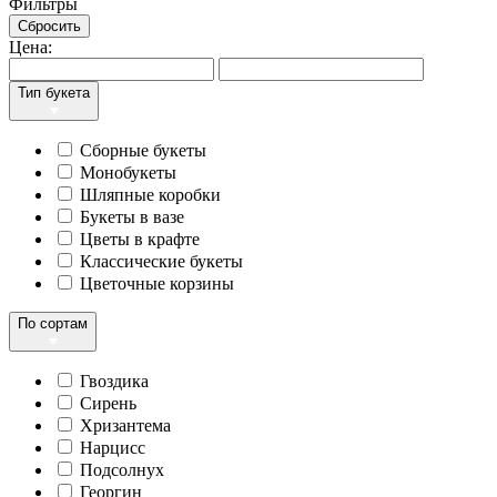
Фильтры
Сбросить
Цена:
Тип букета
Сборные букеты
Монобукеты
Шляпные коробки
Букеты в вазе
Цветы в крафте
Классические букеты
Цветочные корзины
По сортам
Гвоздика
Сирень
Хризантема
Нарцисс
Подсолнух
Георгин