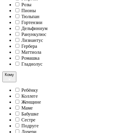
Розы
Пионы
Тюльпан
Гортензии
Дельфиниум
Ранункулюс
Лизиантус
Гербера
Маттиола
Ромашка
Гладиолус
Кому
Ребёнку
Коллеге
Женщине
Маме
Бабушке
Сестре
Подруге
Дочери