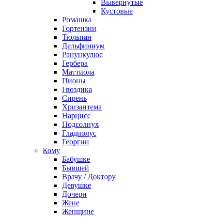
Вывернутые
Кустовые
Ромашка
Гортензии
Тюльпан
Дельфиниум
Ранункулюс
Гербера
Маттиола
Пионы
Гвоздика
Сирень
Хризантема
Нарцисс
Подсолнух
Гладиолус
Георгин
Кому
Бабушке
Бывшей
Врачу / Доктору
Девушке
Дочери
Жене
Женщине