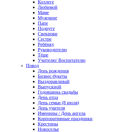
Коллеге
Любимой
Маме
Мужчине
Папе
Подруге
Свекрови
Сестре
Ребёнку
Руководителю
Тёще
Учителю/ Воспитателю
Повод
День рождения
Бизнес-букеты
Выздоравливай
Выпускной
Годовщина свадьбы
День отца
День семьи (8 июля)
День учителя
Именины / День ангела
Корпоративные праздники
Крестины
Новоселье