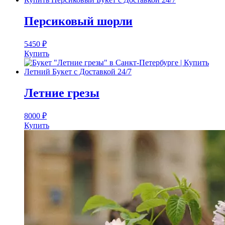
Персиковый шорли
5450
₽
Купить
Летние грезы
8000
₽
Купить