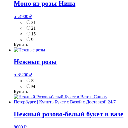
Моно из розы Нина
от:
4900
₽
31
21
15
9
Купить
Нежные розы
от:
8200
₽
S
M
Купить
Нежный розово-белый букет в вазе
8600
₽