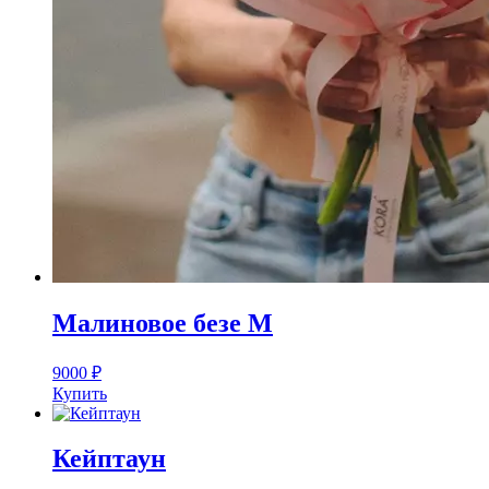
Малиновое безе M
9000
₽
Купить
Кейптаун