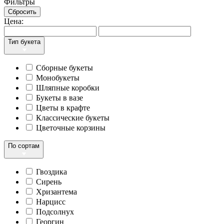
Фильтры
Сбросить
Цена:
Тип букета
Сборные букеты
Монобукеты
Шляпные коробки
Букеты в вазе
Цветы в крафте
Классические букеты
Цветочные корзины
По сортам
Гвоздика
Сирень
Хризантема
Нарцисс
Подсолнух
Георгин