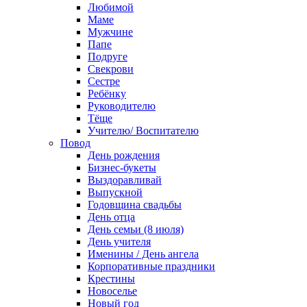
Любимой
Маме
Мужчине
Папе
Подруге
Свекрови
Сестре
Ребёнку
Руководителю
Тёще
Учителю/ Воспитателю
Повод
День рождения
Бизнес-букеты
Выздоравливай
Выпускной
Годовщина свадьбы
День отца
День семьи (8 июля)
День учителя
Именины / День ангела
Корпоративные праздники
Крестины
Новоселье
Новый год