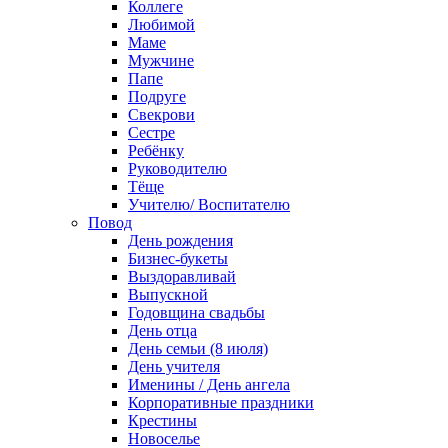
Коллеге
Любимой
Маме
Мужчине
Папе
Подруге
Свекрови
Сестре
Ребёнку
Руководителю
Тёще
Учителю/ Воспитателю
Повод
День рождения
Бизнес-букеты
Выздоравливай
Выпускной
Годовщина свадьбы
День отца
День семьи (8 июля)
День учителя
Именины / День ангела
Корпоративные праздники
Крестины
Новоселье