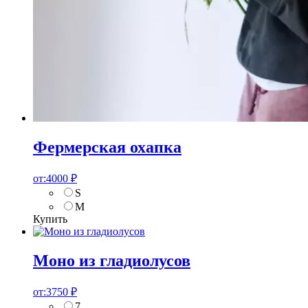
Фермерская охапка
от:
4000
₽
S
M
Купить
Моно из гладиолусов
от:
3750
₽
7