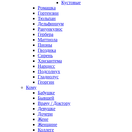
Кустовые
Ромашка
Гортензии
Тюльпан
Дельфиниум
Ранункулюс
Гербера
Маттиола
Пионы
Гвоздика
Сирень
Хризантема
Нарцисс
Подсолнух
Гладиолус
Георгин
Кому
Бабушке
Бывшей
Врачу / Доктору
Девушке
Дочери
Жене
Женщине
Коллеге