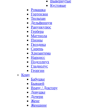
Вывернутые
Кустовые
Ромашка
Гортензии
Тюльпан
Дельфиниум
Ранункулюс
Гербера
Маттиола
Пионы
Гвоздика
Сирень
Хризантема
Нарцисс
Подсолнух
Гладиолус
Георгин
Кому
Бабушке
Бывшей
Врачу / Доктору
Девушке
Дочери
Жене
Женщине