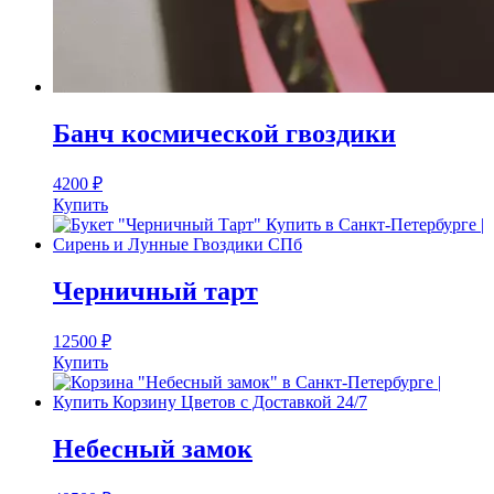
Банч космической гвоздики
4200
₽
Купить
Черничный тарт
12500
₽
Купить
Небесный замок