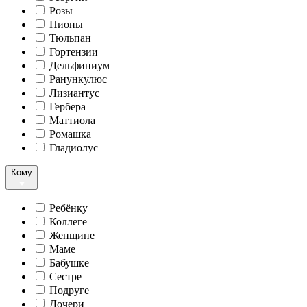
Розы
Пионы
Тюльпан
Гортензии
Дельфиниум
Ранункулюс
Лизиантус
Гербера
Маттиола
Ромашка
Гладиолус
Кому
Ребёнку
Коллеге
Женщине
Маме
Бабушке
Сестре
Подруге
Дочери