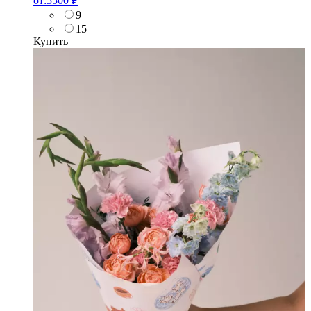
от:
5500
₽
9
15
Купить