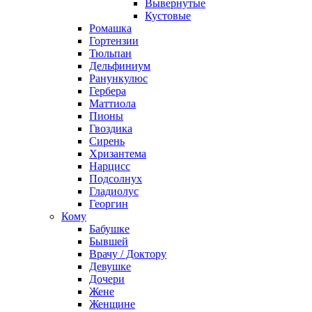
Вывернутые
Кустовые
Ромашка
Гортензии
Тюльпан
Дельфиниум
Ранункулюс
Гербера
Маттиола
Пионы
Гвоздика
Сирень
Хризантема
Нарцисс
Подсолнух
Гладиолус
Георгин
Кому
Бабушке
Бывшей
Врачу / Доктору
Девушке
Дочери
Жене
Женщине