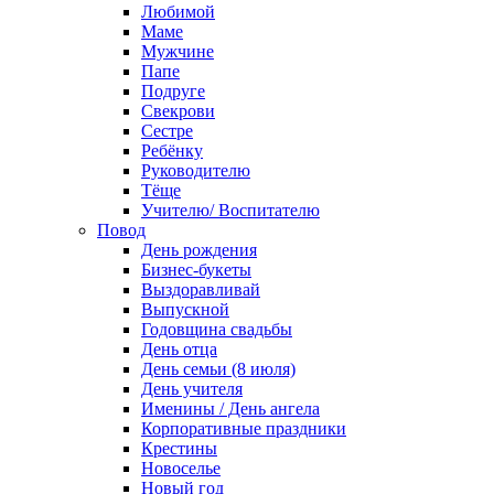
Любимой
Маме
Мужчине
Папе
Подруге
Свекрови
Сестре
Ребёнку
Руководителю
Тёще
Учителю/ Воспитателю
Повод
День рождения
Бизнес-букеты
Выздоравливай
Выпускной
Годовщина свадьбы
День отца
День семьи (8 июля)
День учителя
Именины / День ангела
Корпоративные праздники
Крестины
Новоселье
Новый год