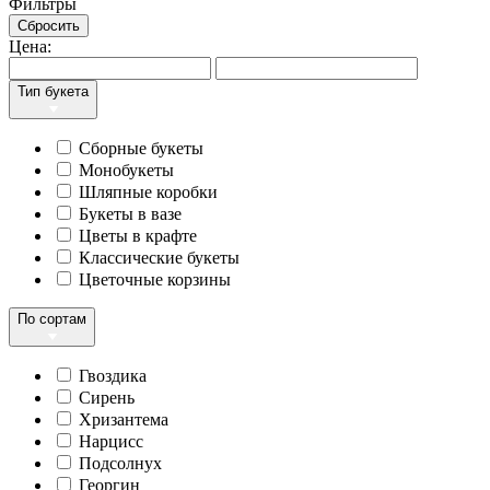
Фильтры
Сбросить
Цена:
Тип букета
Сборные букеты
Монобукеты
Шляпные коробки
Букеты в вазе
Цветы в крафте
Классические букеты
Цветочные корзины
По сортам
Гвоздика
Сирень
Хризантема
Нарцисс
Подсолнух
Георгин