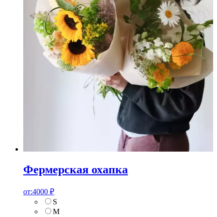
Фермерская охапка
от:
4000
₽
S
M