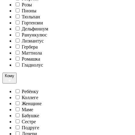
Розы
Пионы
Тюльпан
Гортензии
Дельфиниум
Ранункулюс
Лизиантус
Гербера
Маттиола
Ромашка
Гладиолус
Кому
Ребёнку
Коллеге
Женщине
Маме
Бабушке
Сестре
Подруге
Дочери