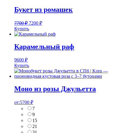
Букет из ромашек
7700
₽
7200
₽
Купить
Карамельный раф
9600
₽
Купить
Моно из розы Джульетта
от:
5700
₽
7
9
15
21
31