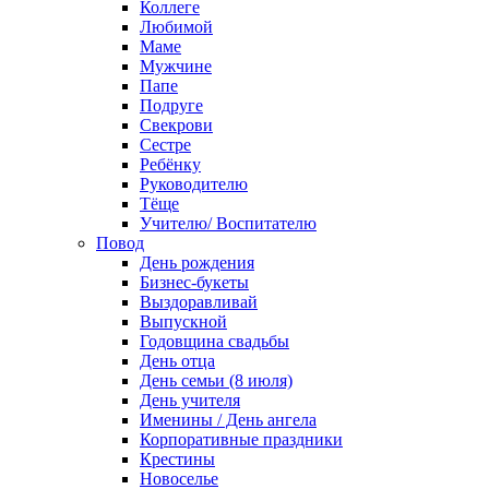
Коллеге
Любимой
Маме
Мужчине
Папе
Подруге
Свекрови
Сестре
Ребёнку
Руководителю
Тёще
Учителю/ Воспитателю
Повод
День рождения
Бизнес-букеты
Выздоравливай
Выпускной
Годовщина свадьбы
День отца
День семьи (8 июля)
День учителя
Именины / День ангела
Корпоративные праздники
Крестины
Новоселье