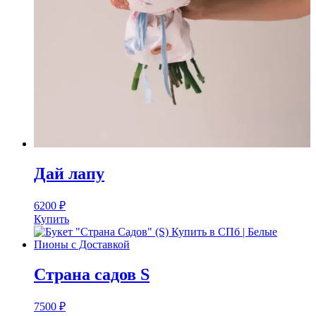
Дай лапу
6200
₽
Купить
Страна садов S
7500
₽