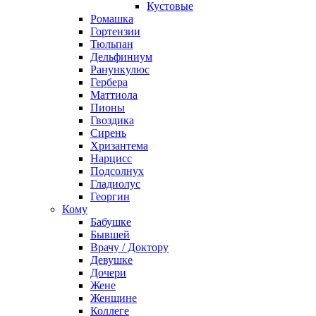
Кустовые
Ромашка
Гортензии
Тюльпан
Дельфиниум
Ранункулюс
Гербера
Маттиола
Пионы
Гвоздика
Сирень
Хризантема
Нарцисс
Подсолнух
Гладиолус
Георгин
Кому
Бабушке
Бывшей
Врачу / Доктору
Девушке
Дочери
Жене
Женщине
Коллеге