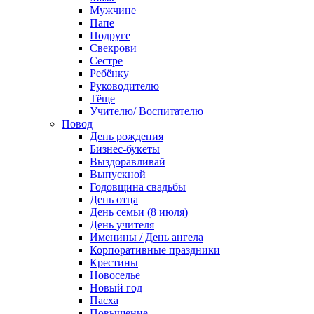
Мужчине
Папе
Подруге
Свекрови
Сестре
Ребёнку
Руководителю
Тёще
Учителю/ Воспитателю
Повод
День рождения
Бизнес-букеты
Выздоравливай
Выпускной
Годовщина свадьбы
День отца
День семьи (8 июля)
День учителя
Именины / День ангела
Корпоративные праздники
Крестины
Новоселье
Новый год
Пасха
Повышение