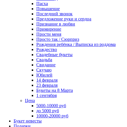
Пасха
Повышение
Последний звонок
Предложение руки и сердца
Признание в любви
Примирение
Прости меня
Просто так / Сюрприз
Рождения ребёнка / Выписка из роддома
Рождество
Свадебные букеты
Свадьба
Свидание
Скучаю
Юбилей
14 февраля
23 февраля
Букеты на 8 Марта
1 сентября
Цена
5000-10000 руб
до 5000 руб
10000-20000 руб
Букет невесты
Подарки