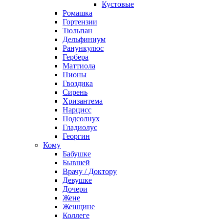
Кустовые
Ромашка
Гортензии
Тюльпан
Дельфиниум
Ранункулюс
Гербера
Маттиола
Пионы
Гвоздика
Сирень
Хризантема
Нарцисс
Подсолнух
Гладиолус
Георгин
Кому
Бабушке
Бывшей
Врачу / Доктору
Девушке
Дочери
Жене
Женщине
Коллеге