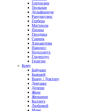
Гортензии
Тюльпан
Дельфиниум
Ранункулюс
Гербера
Маттиола
Пионы
Гвоздика
Сирень
Хризантема
Нарцисс
Подсолнух
Гладиолус
Георгин
Кому
Бабушке
Бывшей
Врачу / Доктору
Девушке
Дочери
Жене
Женщине
Коллеге
Любимой
Маме