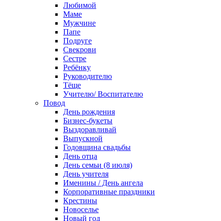
Любимой
Маме
Мужчине
Папе
Подруге
Свекрови
Сестре
Ребёнку
Руководителю
Тёще
Учителю/ Воспитателю
Повод
День рождения
Бизнес-букеты
Выздоравливай
Выпускной
Годовщина свадьбы
День отца
День семьи (8 июля)
День учителя
Именины / День ангела
Корпоративные праздники
Крестины
Новоселье
Новый год