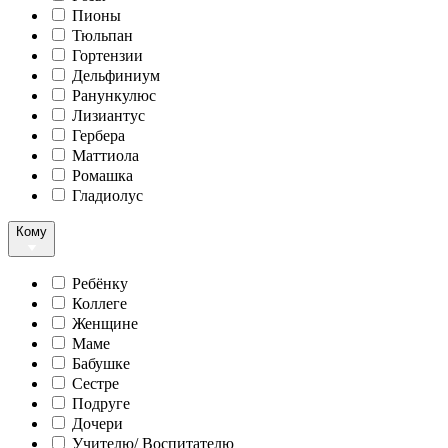
Пионы
Тюльпан
Гортензии
Дельфиниум
Ранункулюс
Лизиантус
Гербера
Маттиола
Ромашка
Гладиолус
Кому
Ребёнку
Коллеге
Женщине
Маме
Бабушке
Сестре
Подруге
Дочери
Учителю/ Воспитателю