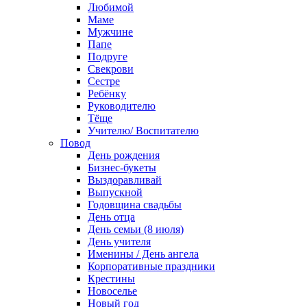
Любимой
Маме
Мужчине
Папе
Подруге
Свекрови
Сестре
Ребёнку
Руководителю
Тёще
Учителю/ Воспитателю
Повод
День рождения
Бизнес-букеты
Выздоравливай
Выпускной
Годовщина свадьбы
День отца
День семьи (8 июля)
День учителя
Именины / День ангела
Корпоративные праздники
Крестины
Новоселье
Новый год