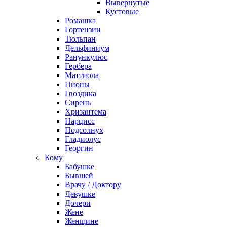
Вывернутые
Кустовые
Ромашка
Гортензии
Тюльпан
Дельфиниум
Ранункулюс
Гербера
Маттиола
Пионы
Гвоздика
Сирень
Хризантема
Нарцисс
Подсолнух
Гладиолус
Георгин
Кому
Бабушке
Бывшей
Врачу / Доктору
Девушке
Дочери
Жене
Женщине