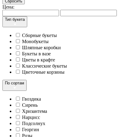
Сбросить
Цена:
Тип букета
Сборные букеты
Монобукеты
Шляпные коробки
Букеты в вазе
Цветы в крафте
Классические букеты
Цветочные корзины
По сортам
Гвоздика
Сирень
Хризантема
Нарцисс
Подсолнух
Георгин
Розы