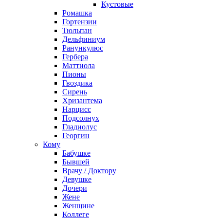
Кустовые
Ромашка
Гортензии
Тюльпан
Дельфиниум
Ранункулюс
Гербера
Маттиола
Пионы
Гвоздика
Сирень
Хризантема
Нарцисс
Подсолнух
Гладиолус
Георгин
Кому
Бабушке
Бывшей
Врачу / Доктору
Девушке
Дочери
Жене
Женщине
Коллеге