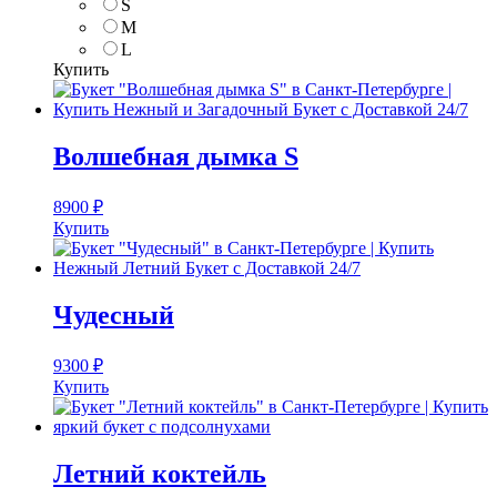
S
M
L
Купить
Волшебная дымка S
8900
₽
Купить
Чудесный
9300
₽
Купить
Летний коктейль