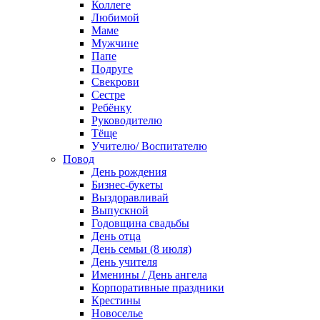
Коллеге
Любимой
Маме
Мужчине
Папе
Подруге
Свекрови
Сестре
Ребёнку
Руководителю
Тёще
Учителю/ Воспитателю
Повод
День рождения
Бизнес-букеты
Выздоравливай
Выпускной
Годовщина свадьбы
День отца
День семьи (8 июля)
День учителя
Именины / День ангела
Корпоративные праздники
Крестины
Новоселье