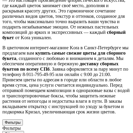
— это настоящее произведение флористического искусства,
где каждый цветок занимает своё место, дополняя и
раскрывая красоту других. Это гармоничное сочетание
различных видов цветов, текстур и оттенков, созданное для
того, чтобы максимально точно выразить ваши чувства и
подарить незабываемые эмоции. От нежных пастельных
композиций до ярких и экспрессивных — каждый
сборный
букет
от Kora уникален.
В цветочном интернет-магазине Kora в Санкт-Петербурге мы
предлагаем вам
купить самые свежие цветы для сборного
букета
, созданного с любовью и вниманием к деталям. Мы
обеспечим оперативную и бережную
доставку сборных
букетов по всему СПб
. Заявка оформляется за пару минут по
телефону 8-911-795-49-95 или онлайн с 9:00 до 21:00.
Привезем цветы по адресам в городе или области в любое
время суток, цена услуги считается индивидуально. Перед
отправкой помещаем композиции в одноразовые вазы с водой
и транспортировочные боксы, чтобы защитить нежные
растения от непогоды и недостатка влаги в пути. В заказы
вкладываем открытку с инструкцией по уходу за букетом и
подкормка Кризал, увеличивающая срок жизни цветов.
Фильтры
Фильтры