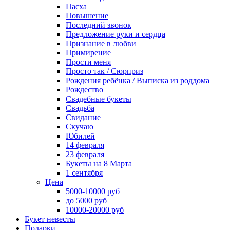
Пасха
Повышение
Последний звонок
Предложение руки и сердца
Признание в любви
Примирение
Прости меня
Просто так / Сюрприз
Рождения ребёнка / Выписка из роддома
Рождество
Свадебные букеты
Свадьба
Свидание
Скучаю
Юбилей
14 февраля
23 февраля
Букеты на 8 Марта
1 сентября
Цена
5000-10000 руб
до 5000 руб
10000-20000 руб
Букет невесты
Подарки