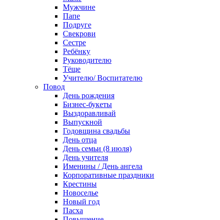
Мужчине
Папе
Подруге
Свекрови
Сестре
Ребёнку
Руководителю
Тёще
Учителю/ Воспитателю
Повод
День рождения
Бизнес-букеты
Выздоравливай
Выпускной
Годовщина свадьбы
День отца
День семьи (8 июля)
День учителя
Именины / День ангела
Корпоративные праздники
Крестины
Новоселье
Новый год
Пасха
Повышение