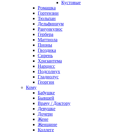
Кустовые
Ромашка
Гортензии
Тюльпан
Дельфиниум
Ранункулюс
Гербера
Маттиола
Пионы
Гвоздика
Сирень
Хризантема
Нарцисс
Подсолнух
Гладиолус
Георгин
Кому
Бабушке
Бывшей
Врачу / Доктору
Девушке
Дочери
Жене
Женщине
Коллеге