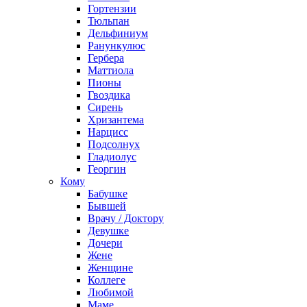
Гортензии
Тюльпан
Дельфиниум
Ранункулюс
Гербера
Маттиола
Пионы
Гвоздика
Сирень
Хризантема
Нарцисс
Подсолнух
Гладиолус
Георгин
Кому
Бабушке
Бывшей
Врачу / Доктору
Девушке
Дочери
Жене
Женщине
Коллеге
Любимой
Маме