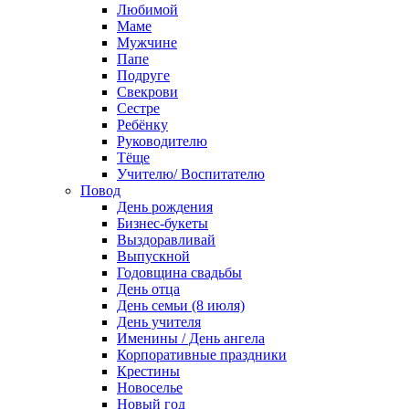
Любимой
Маме
Мужчине
Папе
Подруге
Свекрови
Сестре
Ребёнку
Руководителю
Тёще
Учителю/ Воспитателю
Повод
День рождения
Бизнес-букеты
Выздоравливай
Выпускной
Годовщина свадьбы
День отца
День семьи (8 июля)
День учителя
Именины / День ангела
Корпоративные праздники
Крестины
Новоселье
Новый год