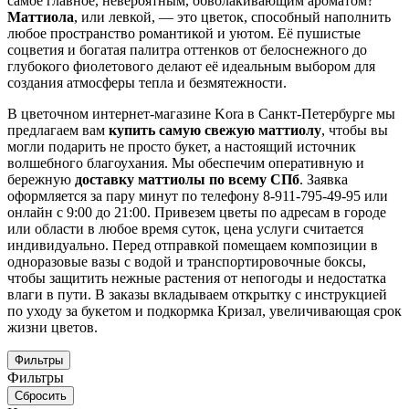
самое главное, невероятным, обволакивающим ароматом?
Маттиола
, или левкой, — это цветок, способный наполнить
любое пространство романтикой и уютом. Её пушистые
соцветия и богатая палитра оттенков от белоснежного до
глубокого фиолетового делают её идеальным выбором для
создания атмосферы тепла и безмятежности.
В цветочном интернет-магазине Kora в Санкт-Петербурге мы
предлагаем вам
купить самую свежую маттиолу
, чтобы вы
могли подарить не просто букет, а настоящий источник
волшебного благоухания. Мы обеспечим оперативную и
бережную
доставку маттиолы по всему СПб
. Заявка
оформляется за пару минут по телефону 8-911-795-49-95 или
онлайн с 9:00 до 21:00. Привезем цветы по адресам в городе
или области в любое время суток, цена услуги считается
индивидуально. Перед отправкой помещаем композиции в
одноразовые вазы с водой и транспортировочные боксы,
чтобы защитить нежные растения от непогоды и недостатка
влаги в пути. В заказы вкладываем открытку с инструкцией
по уходу за букетом и подкормка Кризал, увеличивающая срок
жизни цветов.
Фильтры
Фильтры
Сбросить