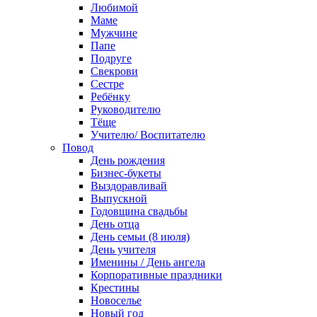
Любимой
Маме
Мужчине
Папе
Подруге
Свекрови
Сестре
Ребёнку
Руководителю
Тёще
Учителю/ Воспитателю
Повод
День рождения
Бизнес-букеты
Выздоравливай
Выпускной
Годовщина свадьбы
День отца
День семьи (8 июля)
День учителя
Именины / День ангела
Корпоративные праздники
Крестины
Новоселье
Новый год