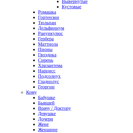
Вывернутые
Кустовые
Ромашка
Гортензии
Тюльпан
Дельфиниум
Ранункулюс
Гербера
Маттиола
Пионы
Гвоздика
Сирень
Хризантема
Нарцисс
Подсолнух
Гладиолус
Георгин
Кому
Бабушке
Бывшей
Врачу / Доктору
Девушке
Дочери
Жене
Женщине