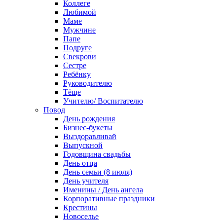
Коллеге
Любимой
Маме
Мужчине
Папе
Подруге
Свекрови
Сестре
Ребёнку
Руководителю
Тёще
Учителю/ Воспитателю
Повод
День рождения
Бизнес-букеты
Выздоравливай
Выпускной
Годовщина свадьбы
День отца
День семьи (8 июля)
День учителя
Именины / День ангела
Корпоративные праздники
Крестины
Новоселье