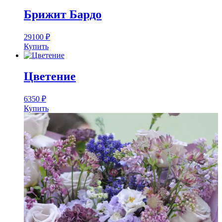
Брижит Бардо
29100
₽
Купить
Цветение
6350
₽
Купить