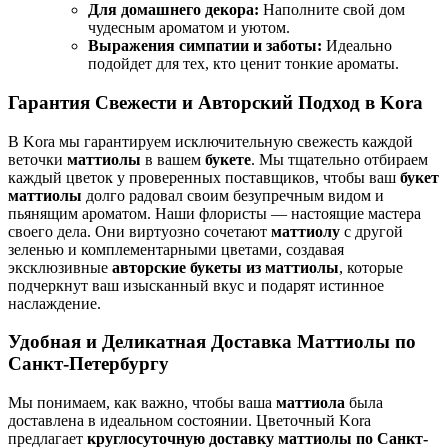
Для домашнего декора:
Наполните свой дом
чудесным ароматом и уютом.
Выражения симпатии и заботы:
Идеально
подойдет для тех, кто ценит тонкие ароматы.
Гарантия Свежести и Авторский Подход в Kora
В Kora мы гарантируем исключительную свежесть каждой
веточки
маттиолы
в вашем
букете
. Мы тщательно отбираем
каждый цветок у проверенных поставщиков, чтобы ваш
букет
маттиолы
долго радовал своим безупречным видом и
пьянящим ароматом. Наши флористы — настоящие мастера
своего дела. Они виртуозно сочетают
маттиолу
с другой
зеленью и комплементарными цветами, создавая
эксклюзивные
авторские букеты из маттиолы
, которые
подчеркнут ваш изысканный вкус и подарят истинное
наслаждение.
Удобная и Деликатная Доставка Маттиолы по
Санкт-Петербургу
Мы понимаем, как важно, чтобы ваша
маттиола
была
доставлена в идеальном состоянии. Цветочный Kora
предлагает
круглосуточную доставку маттиолы по Санкт-