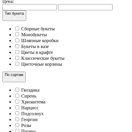
Цена:
Тип букета
Сборные букеты
Монобукеты
Шляпные коробки
Букеты в вазе
Цветы в крафте
Классические букеты
Цветочные корзины
По сортам
Гвоздика
Сирень
Хризантема
Нарцисс
Подсолнух
Георгин
Розы
Пионы