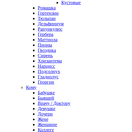
Кустовые
Ромашка
Гортензии
Тюльпан
Дельфиниум
Ранункулюс
Гербера
Маттиола
Пионы
Гвоздика
Сирень
Хризантема
Нарцисс
Подсолнух
Гладиолус
Георгин
Кому
Бабушке
Бывшей
Врачу / Доктору
Девушке
Дочери
Жене
Женщине
Коллеге