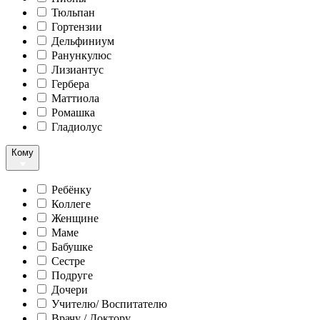
Тюльпан
Гортензии
Дельфиниум
Ранункулюс
Лизиантус
Гербера
Маттиола
Ромашка
Гладиолус
Кому
Ребёнку
Коллеге
Женщине
Маме
Бабушке
Сестре
Подруге
Дочери
Учителю/ Воспитателю
Врачу / Доктору