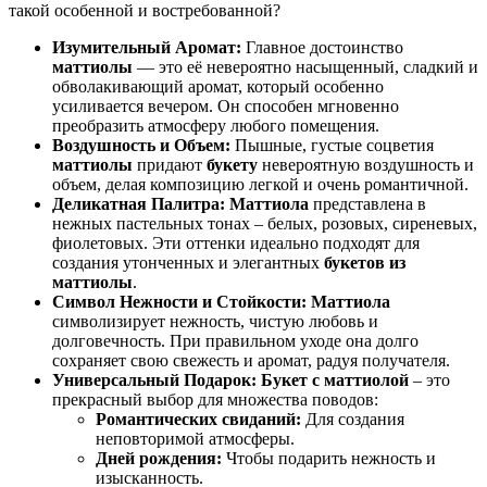
такой особенной и востребованной?
Изумительный Аромат:
Главное достоинство
маттиолы
— это её невероятно насыщенный, сладкий и
обволакивающий аромат, который особенно
усиливается вечером. Он способен мгновенно
преобразить атмосферу любого помещения.
Воздушность и Объем:
Пышные, густые соцветия
маттиолы
придают
букету
невероятную воздушность и
объем, делая композицию легкой и очень романтичной.
Деликатная Палитра:
Маттиола
представлена в
нежных пастельных тонах – белых, розовых, сиреневых,
фиолетовых. Эти оттенки идеально подходят для
создания утонченных и элегантных
букетов из
маттиолы
.
Символ Нежности и Стойкости:
Маттиола
символизирует нежность, чистую любовь и
долговечность. При правильном уходе она долго
сохраняет свою свежесть и аромат, радуя получателя.
Универсальный Подарок:
Букет с маттиолой
– это
прекрасный выбор для множества поводов:
Романтических свиданий:
Для создания
неповторимой атмосферы.
Дней рождения:
Чтобы подарить нежность и
изысканность.