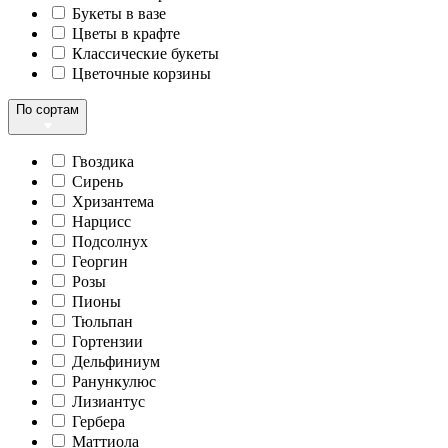
Букеты в вазе
Цветы в крафте
Классические букеты
Цветочные корзины
По сортам
Гвоздика
Сирень
Хризантема
Нарцисс
Подсолнух
Георгин
Розы
Пионы
Тюльпан
Гортензии
Дельфиниум
Ранункулюс
Лизиантус
Гербера
Маттиола