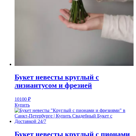
Букет невесты круглый с
лизиантусом и фрезией
10100
₽
Купить
Букет невесты круглый с пионами