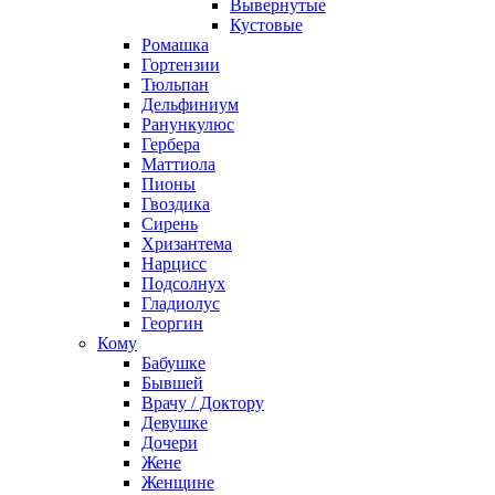
Вывернутые
Кустовые
Ромашка
Гортензии
Тюльпан
Дельфиниум
Ранункулюс
Гербера
Маттиола
Пионы
Гвоздика
Сирень
Хризантема
Нарцисс
Подсолнух
Гладиолус
Георгин
Кому
Бабушке
Бывшей
Врачу / Доктору
Девушке
Дочери
Жене
Женщине