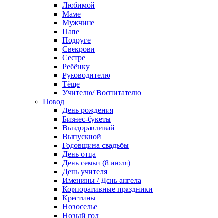
Любимой
Маме
Мужчине
Папе
Подруге
Свекрови
Сестре
Ребёнку
Руководителю
Тёще
Учителю/ Воспитателю
Повод
День рождения
Бизнес-букеты
Выздоравливай
Выпускной
Годовщина свадьбы
День отца
День семьи (8 июля)
День учителя
Именины / День ангела
Корпоративные праздники
Крестины
Новоселье
Новый год