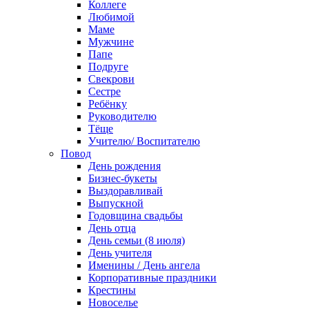
Коллеге
Любимой
Маме
Мужчине
Папе
Подруге
Свекрови
Сестре
Ребёнку
Руководителю
Тёще
Учителю/ Воспитателю
Повод
День рождения
Бизнес-букеты
Выздоравливай
Выпускной
Годовщина свадьбы
День отца
День семьи (8 июля)
День учителя
Именины / День ангела
Корпоративные праздники
Крестины
Новоселье