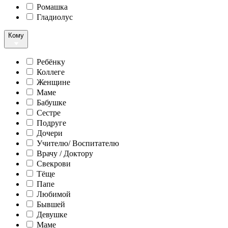
Ромашка
Гладиолус
Кому
Ребёнку
Коллеге
Женщине
Маме
Бабушке
Сестре
Подруге
Дочери
Учителю/ Воспитателю
Врачу / Доктору
Свекрови
Тёще
Папе
Любимой
Бывшей
Девушке
Маме