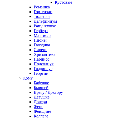
Кустовые
Ромашка
Гортензии
Тюльпан
Дельфиниум
Ранункулюс
Гербера
Маттиола
Пионы
Гвоздика
Сирень
Хризантема
Нарцисс
Подсолнух
Гладиолус
Георгин
Кому
Бабушке
Бывшей
Врачу / Доктору
Девушке
Дочери
Жене
Женщине
Коллеге