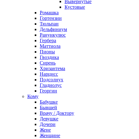
Вывернутые
Кустовые
Ромашка
Гортензии
Тюльпан
Дельфиниум
Ранункулюс
Гербера
Маттиола
Пионы
Гвоздика
Сирень
Хризантема
Нарцисс
Подсолнух
Гладиолус
Георгин
Кому
Бабушке
Бывшей
Врачу / Доктору
Девушке
Дочери
Жене
Женщине