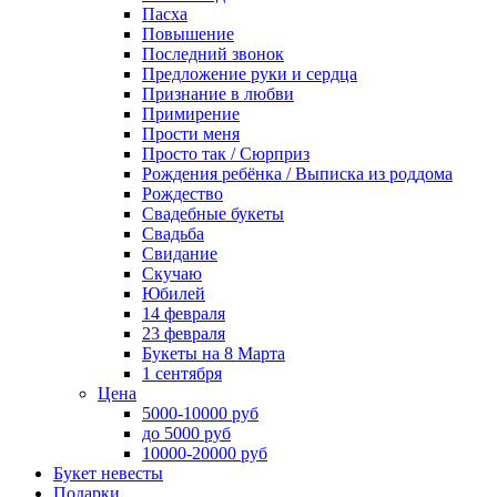
Пасха
Повышение
Последний звонок
Предложение руки и сердца
Признание в любви
Примирение
Прости меня
Просто так / Сюрприз
Рождения ребёнка / Выписка из роддома
Рождество
Свадебные букеты
Свадьба
Свидание
Скучаю
Юбилей
14 февраля
23 февраля
Букеты на 8 Марта
1 сентября
Цена
5000-10000 руб
до 5000 руб
10000-20000 руб
Букет невесты
Подарки