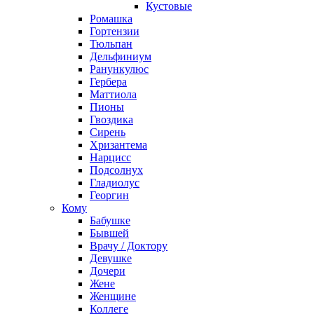
Кустовые
Ромашка
Гортензии
Тюльпан
Дельфиниум
Ранункулюс
Гербера
Маттиола
Пионы
Гвоздика
Сирень
Хризантема
Нарцисс
Подсолнух
Гладиолус
Георгин
Кому
Бабушке
Бывшей
Врачу / Доктору
Девушке
Дочери
Жене
Женщине
Коллеге