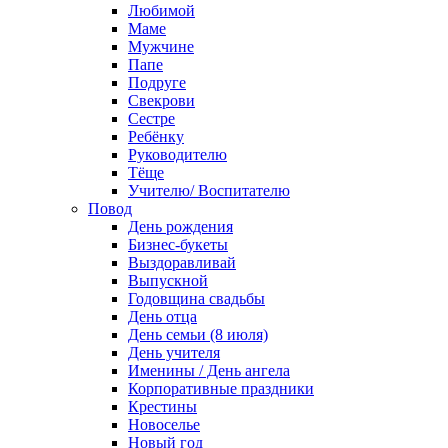
Любимой
Маме
Мужчине
Папе
Подруге
Свекрови
Сестре
Ребёнку
Руководителю
Тёще
Учителю/ Воспитателю
Повод
День рождения
Бизнес-букеты
Выздоравливай
Выпускной
Годовщина свадьбы
День отца
День семьи (8 июля)
День учителя
Именины / День ангела
Корпоративные праздники
Крестины
Новоселье
Новый год