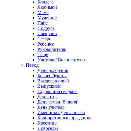
Коллеге
Любимой
Маме
Мужчине
Папе
Подруге
Свекрови
Сестре
Ребёнку
Руководителю
Тёще
Учителю/ Воспитателю
Повод
День рождения
Бизнес-букеты
Выздоравливай
Выпускной
Годовщина свадьбы
День отца
День семьи (8 июля)
День учителя
Именины / День ангела
Корпоративные праздники
Крестины
Новоселье