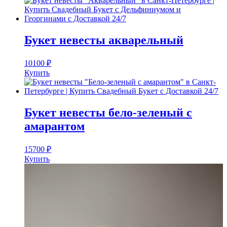
Букет невесты акварельный
10100
₽
Купить
Букет невесты бело-зеленый с
амарантом
15700
₽
Купить