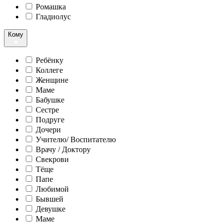
Ромашка
Гладиолус
Кому
Ребёнку
Коллеге
Женщине
Маме
Бабушке
Сестре
Подруге
Дочери
Учителю/ Воспитателю
Врачу / Доктору
Свекрови
Тёще
Папе
Любимой
Бывшей
Девушке
Маме