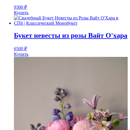
9300
₽
Купить
Букет невесты из розы Вайт О'хара
6500
₽
Купить