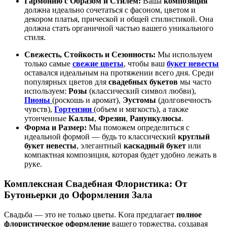
Гармонию с Образом и Стилем:
Ваша
композиция
должна идеально сочетаться с фасоном, цветом и
декором платья, прической и общей стилистикой. Она
должна стать органичной частью вашего уникального
стиля.
Свежесть, Стойкость и Сезонность:
Мы используем
только самые
свежие цветы
, чтобы ваш
букет невесты
оставался идеальным на протяжении всего дня. Среди
популярных цветов для
свадебных букетов
мы часто
используем:
Розы
(классический символ любви),
Пионы
(роскошь и аромат),
Эустомы
(долговечность
чувств),
Гортензии
(объем и мягкость), а также
утонченные
Каллы
,
Фрезии
,
Ранункулюсы
.
Форма и Размер:
Мы поможем определиться с
идеальной формой — будь то классический
круглый
букет невесты
, элегантный
каскадный букет
или
компактная композиция, которая будет удобно лежать в
руке.
Комплексная Свадебная Флористика: От
Бутоньерки до Оформления Зала
Свадьба — это не только цветы. Kora предлагает
полное
флористическое оформление
вашего торжества, создавая