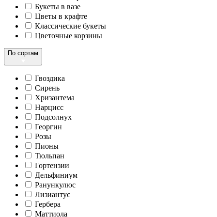
Букеты в вазе
Цветы в крафте
Классические букеты
Цветочные корзины
По сортам
Гвоздика
Сирень
Хризантема
Нарцисс
Подсолнух
Георгин
Розы
Пионы
Тюльпан
Гортензии
Дельфиниум
Ранункулюс
Лизиантус
Гербера
Маттиола