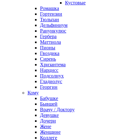
Кустовые
Ромашка
Гортензии
Тюльпан
Дельфиниум
Ранункулюс
Гербера
Маттиола
Пионы
Гвоздика
Сирень
Хризантема
Нарцисс
Подсолнух
Гладиолус
Георгин
Кому
Бабушке
Бывшей
Врачу / Доктору
Девушке
Дочери
Жене
Женщине
Коллеге