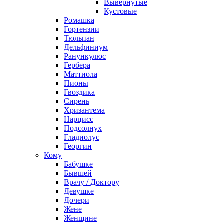
Вывернутые
Кустовые
Ромашка
Гортензии
Тюльпан
Дельфиниум
Ранункулюс
Гербера
Маттиола
Пионы
Гвоздика
Сирень
Хризантема
Нарцисс
Подсолнух
Гладиолус
Георгин
Кому
Бабушке
Бывшей
Врачу / Доктору
Девушке
Дочери
Жене
Женщине