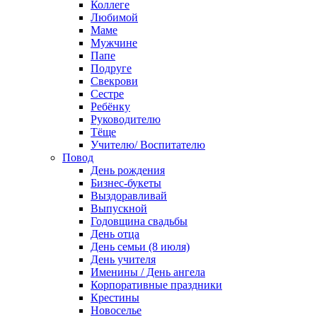
Коллеге
Любимой
Маме
Мужчине
Папе
Подруге
Свекрови
Сестре
Ребёнку
Руководителю
Тёще
Учителю/ Воспитателю
Повод
День рождения
Бизнес-букеты
Выздоравливай
Выпускной
Годовщина свадьбы
День отца
День семьи (8 июля)
День учителя
Именины / День ангела
Корпоративные праздники
Крестины
Новоселье