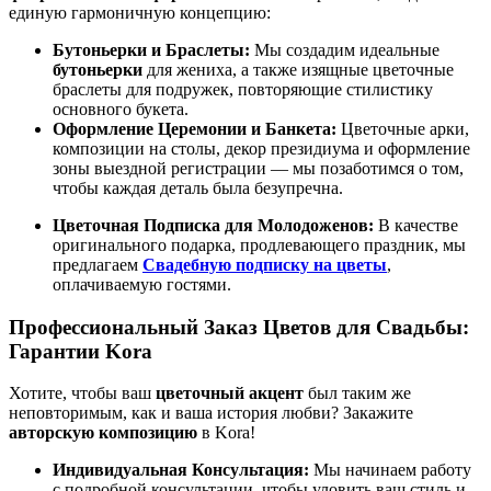
единую гармоничную концепцию:
Бутоньерки и Браслеты:
Мы создадим идеальные
бутоньерки
для жениха, а также изящные цветочные
браслеты для подружек, повторяющие стилистику
основного букета.
Оформление Церемонии и Банкета:
Цветочные арки,
композиции на столы, декор президиума и оформление
зоны выездной регистрации — мы позаботимся о том,
чтобы каждая деталь была безупречна.
Цветочная Подписка для Молодоженов:
В качестве
оригинального подарка, продлевающего праздник, мы
предлагаем
Свадебную подписку на цветы
,
оплачиваемую гостями.
Профессиональный Заказ Цветов для Свадьбы:
Гарантии Kora
Хотите, чтобы ваш
цветочный акцент
был таким же
неповторимым, как и ваша история любви? Закажите
авторскую композицию
в Kora!
Индивидуальная Консультация:
Мы начинаем работу
с подробной консультации, чтобы уловить ваш стиль и