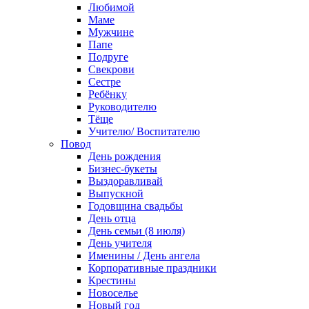
Любимой
Маме
Мужчине
Папе
Подруге
Свекрови
Сестре
Ребёнку
Руководителю
Тёще
Учителю/ Воспитателю
Повод
День рождения
Бизнес-букеты
Выздоравливай
Выпускной
Годовщина свадьбы
День отца
День семьи (8 июля)
День учителя
Именины / День ангела
Корпоративные праздники
Крестины
Новоселье
Новый год