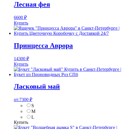
Лесная фея
6600
₽
Купить
Принцесса Аврора
14300
₽
Купить
Ласковый май
от:
7300
₽
S
M
L
Купить