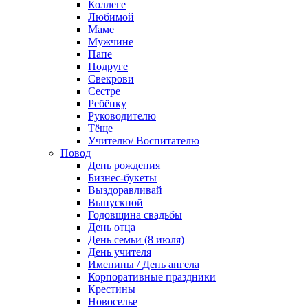
Коллеге
Любимой
Маме
Мужчине
Папе
Подруге
Свекрови
Сестре
Ребёнку
Руководителю
Тёще
Учителю/ Воспитателю
Повод
День рождения
Бизнес-букеты
Выздоравливай
Выпускной
Годовщина свадьбы
День отца
День семьи (8 июля)
День учителя
Именины / День ангела
Корпоративные праздники
Крестины
Новоселье