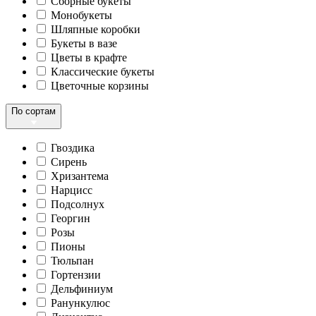
Сборные букеты
Монобукеты
Шляпные коробки
Букеты в вазе
Цветы в крафте
Классические букеты
Цветочные корзины
По сортам
Гвоздика
Сирень
Хризантема
Нарцисс
Подсолнух
Георгин
Розы
Пионы
Тюльпан
Гортензии
Дельфиниум
Ранункулюс