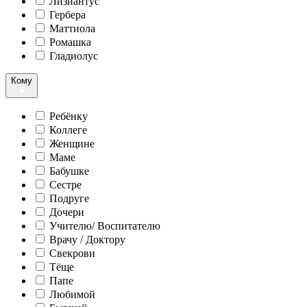
Лизиантус
Гербера
Маттиола
Ромашка
Гладиолус
Кому
Ребёнку
Коллеге
Женщине
Маме
Бабушке
Сестре
Подруге
Дочери
Учителю/ Воспитателю
Врачу / Доктору
Свекрови
Тёще
Папе
Любимой