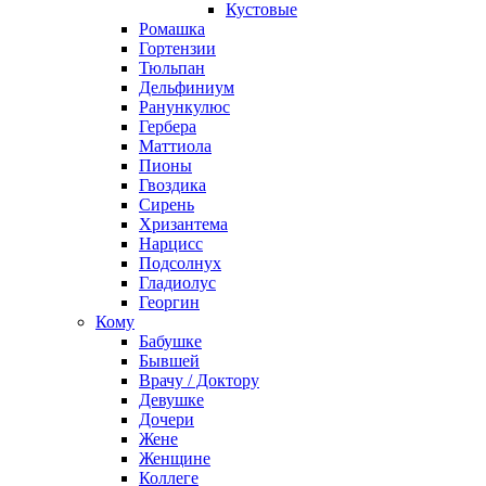
Кустовые
Ромашка
Гортензии
Тюльпан
Дельфиниум
Ранункулюс
Гербера
Маттиола
Пионы
Гвоздика
Сирень
Хризантема
Нарцисс
Подсолнух
Гладиолус
Георгин
Кому
Бабушке
Бывшей
Врачу / Доктору
Девушке
Дочери
Жене
Женщине
Коллеге