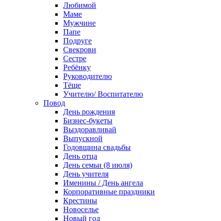
Любимой
Маме
Мужчине
Папе
Подруге
Свекрови
Сестре
Ребёнку
Руководителю
Тёще
Учителю/ Воспитателю
Повод
День рождения
Бизнес-букеты
Выздоравливай
Выпускной
Годовщина свадьбы
День отца
День семьи (8 июля)
День учителя
Именины / День ангела
Корпоративные праздники
Крестины
Новоселье
Новый год