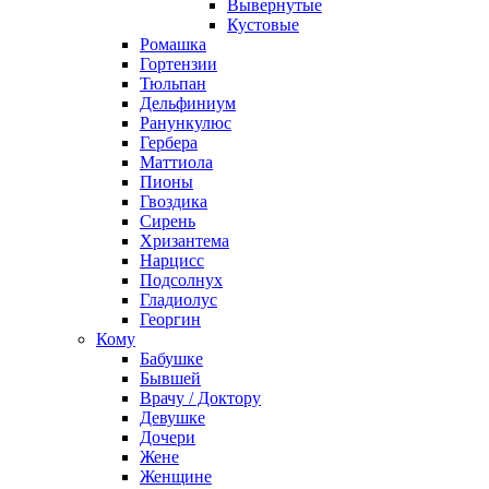
Вывернутые
Кустовые
Ромашка
Гортензии
Тюльпан
Дельфиниум
Ранункулюс
Гербера
Маттиола
Пионы
Гвоздика
Сирень
Хризантема
Нарцисс
Подсолнух
Гладиолус
Георгин
Кому
Бабушке
Бывшей
Врачу / Доктору
Девушке
Дочери
Жене
Женщине