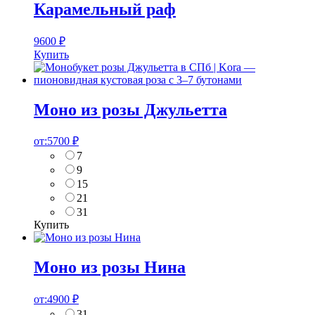
Карамельный раф
9600
₽
Купить
Моно из розы Джульетта
от:
5700
₽
7
9
15
21
31
Купить
Моно из розы Нина
от:
4900
₽
31