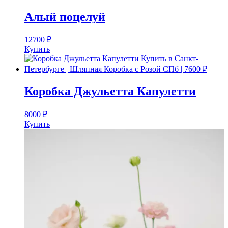
Алый поцелуй
12700
₽
Купить
Коробка Джульетта Капулетти
8000
₽
Купить