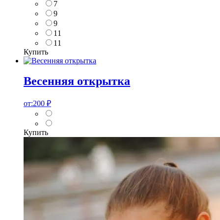
7
9
9
11
11
Купить
Весенняя открытка
от:
200
₽
Купить