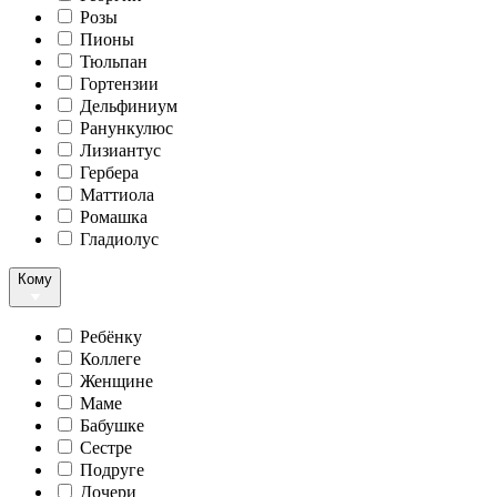
Розы
Пионы
Тюльпан
Гортензии
Дельфиниум
Ранункулюс
Лизиантус
Гербера
Маттиола
Ромашка
Гладиолус
Кому
Ребёнку
Коллеге
Женщине
Маме
Бабушке
Сестре
Подруге
Дочери