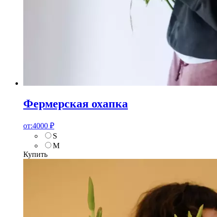
Фермерская охапка
от:
4000
₽
S
M
Купить