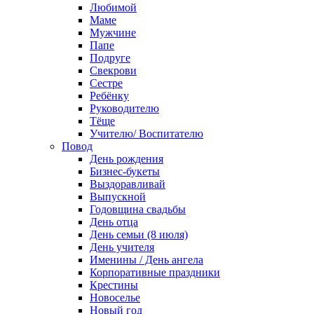
Любимой
Маме
Мужчине
Папе
Подруге
Свекрови
Сестре
Ребёнку
Руководителю
Тёще
Учителю/ Воспитателю
Повод
День рождения
Бизнес-букеты
Выздоравливай
Выпускной
Годовщина свадьбы
День отца
День семьи (8 июля)
День учителя
Именины / День ангела
Корпоративные праздники
Крестины
Новоселье
Новый год