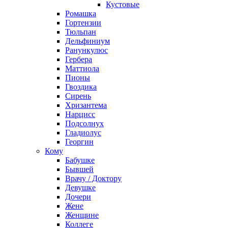
Кустовые
Ромашка
Гортензии
Тюльпан
Дельфиниум
Ранункулюс
Гербера
Маттиола
Пионы
Гвоздика
Сирень
Хризантема
Нарцисс
Подсолнух
Гладиолус
Георгин
Кому
Бабушке
Бывшей
Врачу / Доктору
Девушке
Дочери
Жене
Женщине
Коллеге