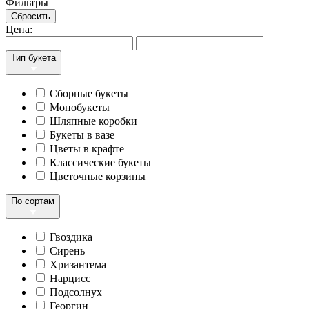
Фильтры
Сбросить
Цена:
Тип букета
Сборные букеты
Монобукеты
Шляпные коробки
Букеты в вазе
Цветы в крафте
Классические букеты
Цветочные корзины
По сортам
Гвоздика
Сирень
Хризантема
Нарцисс
Подсолнух
Георгин