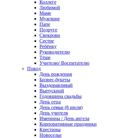
Коллеге
Любимой
Маме
Мужчине
Папе
Подруге
Свекрови
Сестре
Ребёнку
Руководителю
Тёще
Учителю/ Воспитателю
Повод
День рождения
Бизнес-букеты
Выздоравливай
Выпускной
Годовщина свадьбы
День отца
День семьи (8 июля)
День учителя
Именины / День ангела
Корпоративные праздники
Крестины
Новоселье