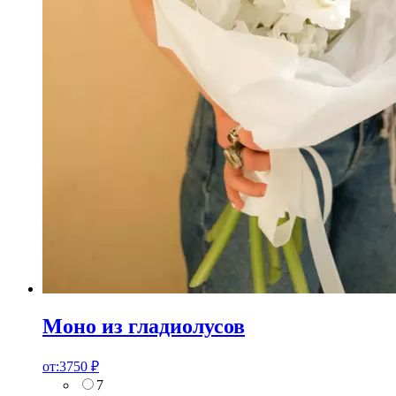
Моно из гладиолусов
от:
3750
₽
7