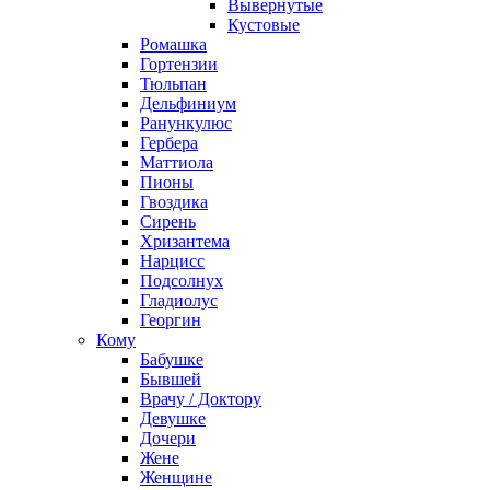
Вывернутые
Кустовые
Ромашка
Гортензии
Тюльпан
Дельфиниум
Ранункулюс
Гербера
Маттиола
Пионы
Гвоздика
Сирень
Хризантема
Нарцисс
Подсолнух
Гладиолус
Георгин
Кому
Бабушке
Бывшей
Врачу / Доктору
Девушке
Дочери
Жене
Женщине