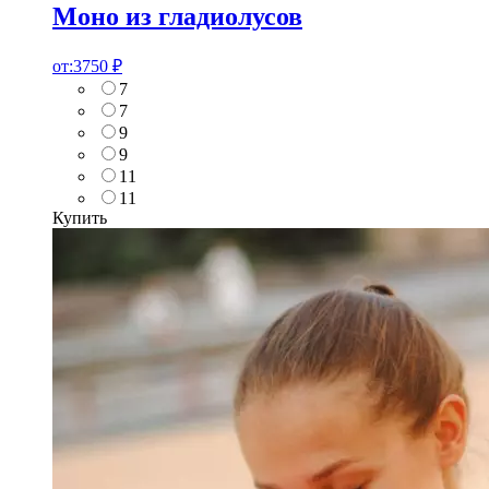
Моно из гладиолусов
от:
3750
₽
7
7
9
9
11
11
Купить