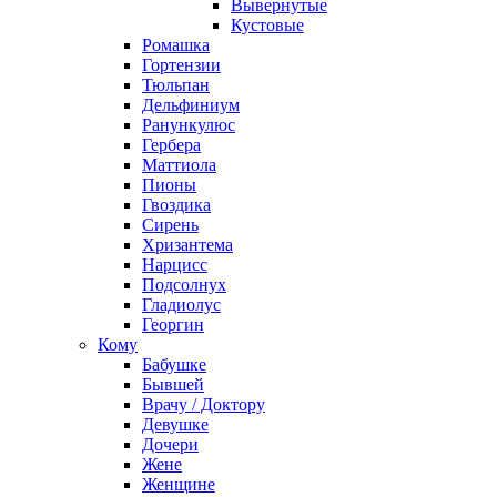
Вывернутые
Кустовые
Ромашка
Гортензии
Тюльпан
Дельфиниум
Ранункулюс
Гербера
Маттиола
Пионы
Гвоздика
Сирень
Хризантема
Нарцисс
Подсолнух
Гладиолус
Георгин
Кому
Бабушке
Бывшей
Врачу / Доктору
Девушке
Дочери
Жене
Женщине