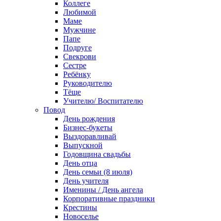
Коллеге
Любимой
Маме
Мужчине
Папе
Подруге
Свекрови
Сестре
Ребёнку
Руководителю
Тёще
Учителю/ Воспитателю
Повод
День рождения
Бизнес-букеты
Выздоравливай
Выпускной
Годовщина свадьбы
День отца
День семьи (8 июля)
День учителя
Именины / День ангела
Корпоративные праздники
Крестины
Новоселье