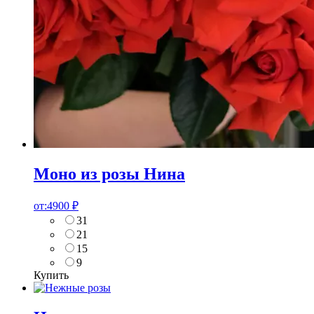
Моно из розы Нина
от:
4900
₽
31
21
15
9
Купить