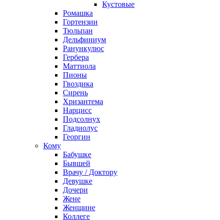
Кустовые
Ромашка
Гортензии
Тюльпан
Дельфиниум
Ранункулюс
Гербера
Маттиола
Пионы
Гвоздика
Сирень
Хризантема
Нарцисс
Подсолнух
Гладиолус
Георгин
Кому
Бабушке
Бывшей
Врачу / Доктору
Девушке
Дочери
Жене
Женщине
Коллеге