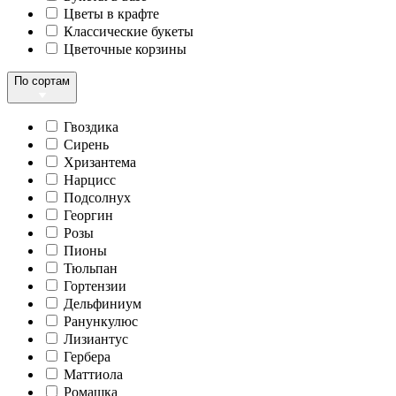
Цветы в крафте
Классические букеты
Цветочные корзины
По сортам
Гвоздика
Сирень
Хризантема
Нарцисс
Подсолнух
Георгин
Розы
Пионы
Тюльпан
Гортензии
Дельфиниум
Ранункулюс
Лизиантус
Гербера
Маттиола
Ромашка