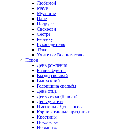
Любимой
Маме
Мужчине
Папе
Подруге
Свекрови
Сестре
Ребёнку
Руководителю
Тёще
Учителю/ Воспитателю
Повод
День рождения
Бизнес-букеты
Выздоравливай
Выпускной
Годовщина свадьбы
День отца
День семьи (8 июля)
День учителя
Именины / День ангела
Корпоративные праздники
Крестины
Новоселье
Новый год