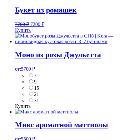
Букет из ромашек
7700
₽
7200
₽
Купить
Моно из розы Джульетта
от:
5700
₽
7
9
15
21
31
Купить
Микс ароматной маттиолы
от:
5500
₽