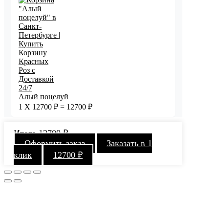
Алый поцелуй
1
X
12700
₽
=
12700
₽
Итого
12700
₽
Оформить заказ
Заказать в 1
клик
12700
₽