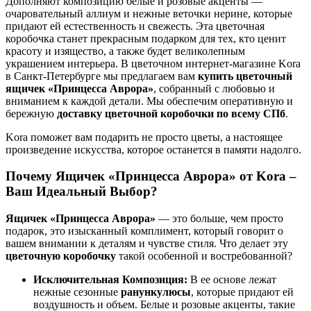
Дополняют композицию белые и розовые акценты —
очаровательный аллиум и нежные веточки нерине, которые
придают ей естественность и свежесть. Эта цветочная
коробочка станет прекрасным подарком для тех, кто ценит
красоту и изящество, а также будет великолепным
украшением интерьера. В цветочном интернет-магазине Kora
в Санкт-Петербурге мы предлагаем вам
купить цветочный
ящичек «Принцесса Аврора»
, собранный с любовью и
вниманием к каждой детали. Мы обеспечим оперативную и
бережную
доставку цветочной коробочки по всему СПб
.
Kora поможет вам подарить не просто цветы, а настоящее
произведение искусства, которое останется в памяти надолго.
Почему Ящичек «Принцесса Аврора» от Kora –
Ваш Идеальный Выбор?
Ящичек «Принцесса Аврора»
— это больше, чем просто
подарок, это изысканный комплимент, который говорит о
вашем внимании к деталям и чувстве стиля. Что делает эту
цветочную коробочку
такой особенной и востребованной?
Исключительная Композиция:
В ее основе лежат
нежные сезонные
ранункулюсы
, которые придают ей
воздушность и объем. Белые и розовые акценты, такие