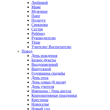
Любимой
Маме
Мужчине
Папе
Подруге
Свекрови
Сестре
Ребёнку
Руководителю
Тёще
Учителю/ Воспитателю
Повод
День рождения
Бизнес-букеты
Выздоравливай
Выпускной
Годовщина свадьбы
День отца
День семьи (8 июля)
День учителя
Именины / День ангела
Корпоративные праздники
Крестины
Новоселье
Новый год