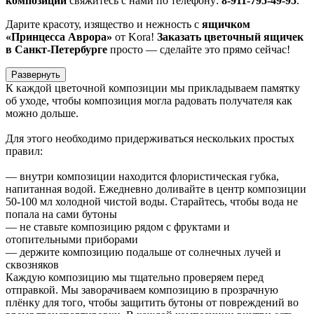
композиции
свяжитесь с нами по телефону:
8-911-795-49-95
.
Дарите красоту, изящество и нежность с
ящичком
«Принцесса Аврора»
от Kora!
Заказать цветочный ящичек
в Санкт-Петербурге
просто — сделайте это прямо сейчас!
Развернуть
К каждой цветочной композиции мы прикладываем памятку
об уходе, чтобы композиция могла радовать получателя как
можно дольше.
Для этого необходимо придерживаться нескольких простых
правил:
— внутри композиции находится флористическая губка,
напитанная водой. Ежедневно доливайте в центр композиции
50-100 мл холодной чистой воды. Старайтесь, чтобы вода не
попала на сами бутоны
— не ставьте композицию рядом с фруктами и
отопительными приборами
— держите композицию подальше от солнечных лучей и
сквозняков
Каждую композицию мы тщательно проверяем перед
отправкой. Мы заворачиваем композицию в прозрачную
плёнку для того, чтобы защитить бутоны от повреждений во