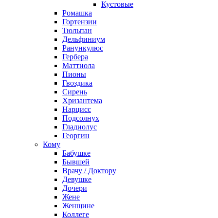
Кустовые
Ромашка
Гортензии
Тюльпан
Дельфиниум
Ранункулюс
Гербера
Маттиола
Пионы
Гвоздика
Сирень
Хризантема
Нарцисс
Подсолнух
Гладиолус
Георгин
Кому
Бабушке
Бывшей
Врачу / Доктору
Девушке
Дочери
Жене
Женщине
Коллеге