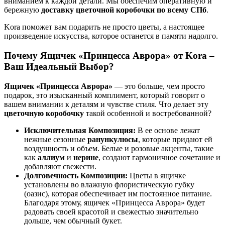
вниманием к каждой детали. Мы обеспечим оперативную и
бережную
доставку цветочной коробочки по всему СПб
.
Kora поможет вам подарить не просто цветы, а настоящее
произведение искусства, которое останется в памяти надолго.
Почему Ящичек «Принцесса Аврора» от Kora –
Ваш Идеальный Выбор?
Ящичек «Принцесса Аврора»
— это больше, чем просто
подарок, это изысканный комплимент, который говорит о
вашем внимании к деталям и чувстве стиля. Что делает эту
цветочную коробочку
такой особенной и востребованной?
Исключительная Композиция:
В ее основе лежат
нежные сезонные
ранункулюсы
, которые придают ей
воздушность и объем. Белые и розовые акценты, такие
как
аллиум
и
нерине
, создают гармоничное сочетание и
добавляют свежести.
Долговечность Композиции:
Цветы в ящичке
установлены во влажную флористическую губку
(оазис), которая обеспечивает им постоянное питание.
Благодаря этому, ящичек «Принцесса Аврора» будет
радовать своей красотой и свежестью значительно
дольше, чем обычный букет.