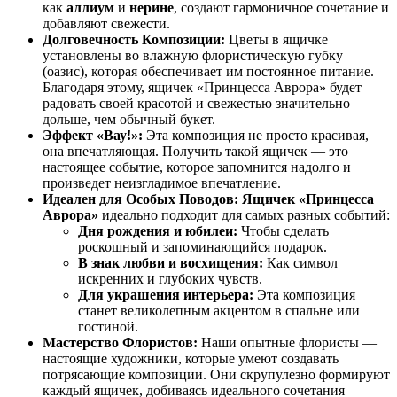
как
аллиум
и
нерине
, создают гармоничное сочетание и
добавляют свежести.
Долговечность Композиции:
Цветы в ящичке
установлены во влажную флористическую губку
(оазис), которая обеспечивает им постоянное питание.
Благодаря этому, ящичек «Принцесса Аврора» будет
радовать своей красотой и свежестью значительно
дольше, чем обычный букет.
Эффект «Вау!»:
Эта композиция не просто красивая,
она впечатляющая. Получить такой ящичек — это
настоящее событие, которое запомнится надолго и
произведет неизгладимое впечатление.
Идеален для Особых Поводов:
Ящичек «Принцесса
Аврора»
идеально подходит для самых разных событий:
Дня рождения и юбилеи:
Чтобы сделать
роскошный и запоминающийся подарок.
В знак любви и восхищения:
Как символ
искренних и глубоких чувств.
Для украшения интерьера:
Эта композиция
станет великолепным акцентом в спальне или
гостиной.
Мастерство Флористов:
Наши опытные флористы —
настоящие художники, которые умеют создавать
потрясающие композиции. Они скрупулезно формируют
каждый ящичек, добиваясь идеального сочетания