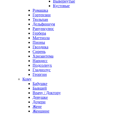
Вывернутые
Кустовые
Ромашка
Гортензии
Тюльпан
Дельфиниум
Ранункулюс
Гербера
Маттиола
Пионы
Гвоздика
Сирень
Хризантема
Нарцисс
Подсолнух
Гладиолус
Георгин
Кому
Бабушке
Бывшей
Врачу / Доктору
Девушке
Дочери
Жене
Женщине