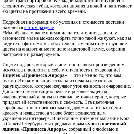
время транспортировки. В каждой композиции внутри есть
флористическая губка, которая наполнена водой и напитывает
ею цветы на протяжении всего времени.
Подробная информация об условиях и стоимости доставки
находится
в этом разделе
*Мы обращаем ваше внимание на то, что иногда в силу
сезонности мы не можем собрать точно такой же букет, как вы
видите на фото. Но мы обязательно заменим отсутствующие
цветы на аналогичные по цене и цветовой гамме, сохранив
настроение и размер букета.
Ищете подарок, который станет настоящим произведением
искусства и воплотит в себе утонченность и очарование?
Ящичек «Принцесса Аврора»
— это именно то, что вам
нужно. Эта композиция создана из нежных сезонных
ранункулюсов, которые излучают утонченность и очарование.
Дополняют композицию белые и розовые акценты —
очаровательный аллиум и нежные веточки нерине, которые
придают ей естественность и свежесть. Эта цветочная
коробочка станет прекрасным подарком для тех, кто ценит
красоту и изящество, а также будет великолепным
украшением интерьера. В цветочном интернет-магазине Kora
в Санкт-Петербурге мы предлагаем вам
купить цветочный
ящичек «Принцесса Аврора»
, собранный с любовью и