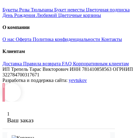
Букеты
Розы
Тюльпаны
Букет невесты
Цветочная подписка
День Рождения
Любимой
Цветочные корзины
О компании
О нас
Оферта
Политика конфиденциальности
Контакты
Клиентам
Доставка
Правила возврата
FAQ
Корпоративным клиентам
ИП Трепель Тарас Викторович
ИНН 781410858563
ОГРНИП
322784700317671
Разработка и поддержка сайта:
yevtukov
1
1
Ваш заказ