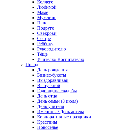
Коллеге
Любимой
Маме
Мужчине
Папе
Подруге
Свекрови
Сестре
Ребёнку
Руководителю
Тёще
Учителю/ Воспитателю
Повод
День рождения
Бизнес-букеты
Выздоравливай
Выпускной
Годовщина свадьбы
День отца
День семьи (8 июля)
День учителя
Именины / День ангела
Корпоративные праздники
Крестины
Новоселье