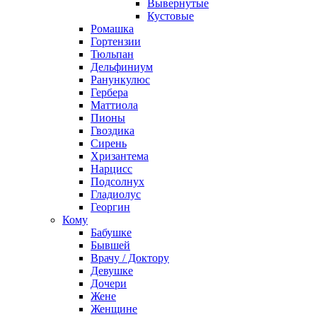
Вывернутые
Кустовые
Ромашка
Гортензии
Тюльпан
Дельфиниум
Ранункулюс
Гербера
Маттиола
Пионы
Гвоздика
Сирень
Хризантема
Нарцисс
Подсолнух
Гладиолус
Георгин
Кому
Бабушке
Бывшей
Врачу / Доктору
Девушке
Дочери
Жене
Женщине