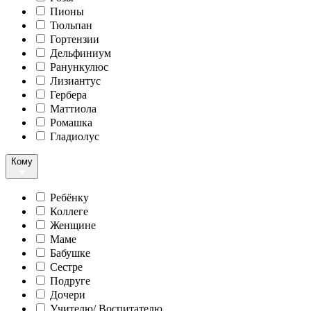
Пионы
Тюльпан
Гортензии
Дельфиниум
Ранункулюс
Лизиантус
Гербера
Маттиола
Ромашка
Гладиолус
Кому
Ребёнку
Коллеге
Женщине
Маме
Бабушке
Сестре
Подруге
Дочери
Учителю/ Воспитателю