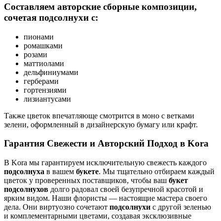
Составляем авторские сборные композиции,
сочетая подсолнухи с:
пионами
ромашками
розами
маттиолами
дельфиниумами
герберами
гортензиями
лизиантусами
Также цветок впечатляюще смотрится в моно с ветками
зелени, оформленный в дизайнерскую бумагу или крафт.
Гарантия Свежести и Авторский Подход в Kora
В Kora мы гарантируем исключительную свежесть каждого
подсолнуха
в вашем
букете
. Мы тщательно отбираем каждый
цветок у проверенных поставщиков, чтобы ваш
букет
подсолнухов
долго радовал своей безупречной красотой и
ярким видом. Наши флористы — настоящие мастера своего
дела. Они виртуозно сочетают
подсолнухи
с другой зеленью
и комплементарными цветами, создавая эксклюзивные