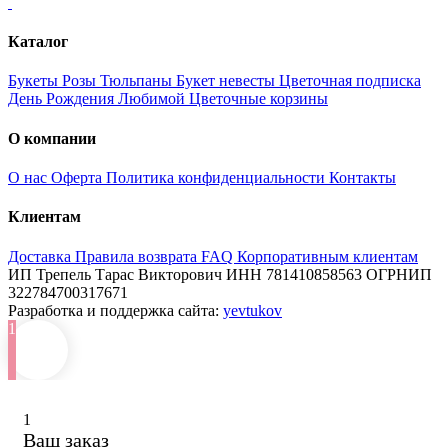
Каталог
Букеты
Розы
Тюльпаны
Букет невесты
Цветочная подписка
День Рождения
Любимой
Цветочные корзины
О компании
О нас
Оферта
Политика конфиденциальности
Контакты
Клиентам
Доставка
Правила возврата
FAQ
Корпоративным клиентам
ИП Трепель Тарас Викторович
ИНН 781410858563
ОГРНИП
322784700317671
Разработка и поддержка сайта:
yevtukov
1
1
Ваш заказ