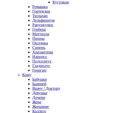
Кустовые
Ромашка
Гортензии
Тюльпан
Дельфиниум
Ранункулюс
Гербера
Маттиола
Пионы
Гвоздика
Сирень
Хризантема
Нарцисс
Подсолнух
Гладиолус
Георгин
Кому
Бабушке
Бывшей
Врачу / Доктору
Девушке
Дочери
Жене
Женщине
Коллеге