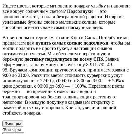
Ищете цветы, которые мгновенно подарят улыбку и наполнят
всё вокруг солнечным светом?
Подсолнухи
— это
воплощение лета, тепла и безграничной радости. Их яркие,
узнаваемые бутоны словно маленькие солнца, которые
способны осветить даже самый пасмурный день.
В цветочном интернет-магазине Kora в Санкт-Петербурге мы
предлагаем вам
купить самые свежие подсолнухи
, чтобы вы
могли подарить не просто букет, а настоящий символ
оптимизма и счастья. Мы обеспечим оперативную и
бережную
доставку подсолнухов по всему СПб
. Заявка
оформляется за пару минут по телефону 8-911-795-49-
95. Вручаем композиции круглосуточно, принимаем заявки с
9:00 до 21:00. Рассчитывается стоимость курьерских услуг
индивидуально, с 22:00 до 00:00 и с 8:00 до 9:00 — + 50% к
цене доставки, с 00:00 до 8:00 — + 100%. Перевозим цветы
бережно — во временных емкостях с водой и
транспортировочных боксах, защищающих растения от
непогоды. В каждую покупку вкладываем открытку с
памяткой по уходу и порошок Кризал, увеличивающий
стойкость подарка.
Фильтры
Фильтры