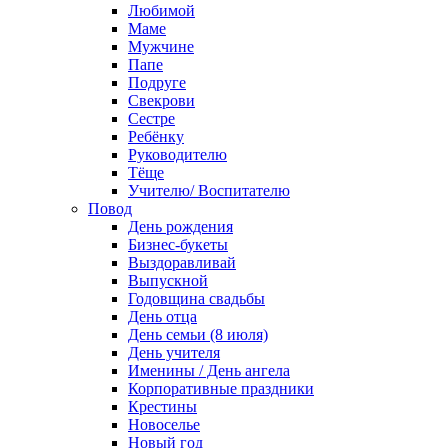
Любимой
Маме
Мужчине
Папе
Подруге
Свекрови
Сестре
Ребёнку
Руководителю
Тёще
Учителю/ Воспитателю
Повод
День рождения
Бизнес-букеты
Выздоравливай
Выпускной
Годовщина свадьбы
День отца
День семьи (8 июля)
День учителя
Именины / День ангела
Корпоративные праздники
Крестины
Новоселье
Новый год