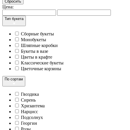
Сбросить
Цена:
Тип букета
Сборные букеты
Монобукеты
Шляпные коробки
Букеты в вазе
Цветы в крафте
Классические букеты
Цветочные корзины
По сортам
Гвоздика
Сирень
Хризантема
Нарцисс
Подсолнух
Георгин
Розы