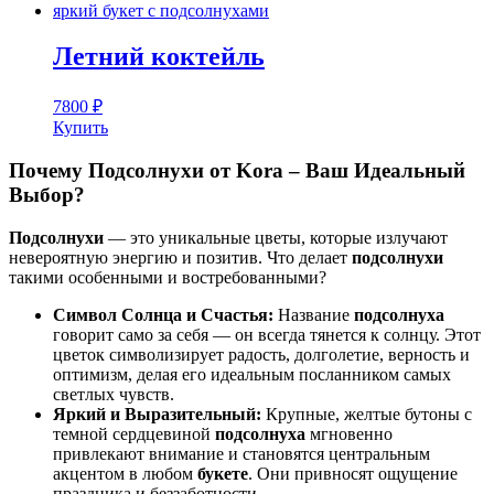
Летний коктейль
7800
₽
Купить
Почему Подсолнухи от Kora – Ваш Идеальный
Выбор?
Подсолнухи
— это уникальные цветы, которые излучают
невероятную энергию и позитив. Что делает
подсолнухи
такими особенными и востребованными?
Символ Солнца и Счастья:
Название
подсолнуха
говорит само за себя — он всегда тянется к солнцу. Этот
цветок символизирует радость, долголетие, верность и
оптимизм, делая его идеальным посланником самых
светлых чувств.
Яркий и Выразительный:
Крупные, желтые бутоны с
темной сердцевиной
подсолнуха
мгновенно
привлекают внимание и становятся центральным
акцентом в любом
букете
. Они привносят ощущение
праздника и беззаботности.