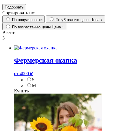
Подобрать
Сортировать по:
По популярности
По убыванию цены
Цена ↓
По возрастанию цены
Цена ↑
Всего:
3
Фермерская охапка
от:
4000
₽
S
M
Купить