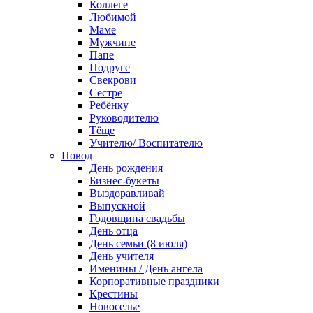
Коллеге
Любимой
Маме
Мужчине
Папе
Подруге
Свекрови
Сестре
Ребёнку
Руководителю
Тёще
Учителю/ Воспитателю
Повод
День рождения
Бизнес-букеты
Выздоравливай
Выпускной
Годовщина свадьбы
День отца
День семьи (8 июля)
День учителя
Именины / День ангела
Корпоративные праздники
Крестины
Новоселье