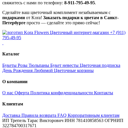
свяжитесь с нами по телефону:
8-911-795-49-95
.
Сделайте ваш цветочный комплимент незабываемым с
подарками
от Kora!
Заказать подарки к цветам в Санкт-
Петербурге
просто — сделайте это прямо сейчас!
Цветочный интернет-магазин
+7 (911)
795-49-95
Каталог
Букеты
Розы
Тюльпаны
Букет невесты
Цветочная подписка
День Рождения
Любимой
Цветочные корзины
О компании
О нас
Оферта
Политика конфиденциальности
Контакты
Клиентам
Доставка
Правила возврата
FAQ
Корпоративным клиентам
ИП Трепель Тарас Викторович
ИНН 781410858563
ОГРНИП
322784700317671