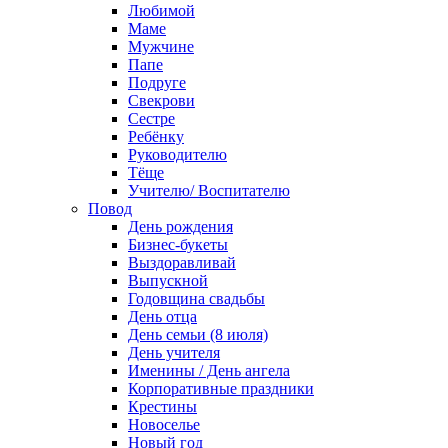
Любимой
Маме
Мужчине
Папе
Подруге
Свекрови
Сестре
Ребёнку
Руководителю
Тёще
Учителю/ Воспитателю
Повод
День рождения
Бизнес-букеты
Выздоравливай
Выпускной
Годовщина свадьбы
День отца
День семьи (8 июля)
День учителя
Именины / День ангела
Корпоративные праздники
Крестины
Новоселье
Новый год