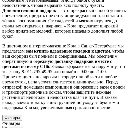
особенным и незабываемым? Иногда одного букета
недостаточно, чтобы выразить всю полноту чувств.
Дополнительный подарок
— это прекрасный способ усилить
впечатление, придать презенту индивидуальность и оставить
тёплые воспоминания. От сладостей и мягких игрушек до
стильных открыток и шариков – Kora предлагает широкий
выбор приятных мелочей, которые идеально дополнят любой
букет.
В цветочном интернет-магазине Kora в Санкт-Петербурге мы
предлагаем вам
купить идеальные подарки к цветам
, чтобы
ваш сюрприз был полным и совершенным. Мы обеспечим
оперативную и бережную
доставку подарков вместе с
цветами по всему СПб
. Заявка оформляется за пару минут по
телефону 8-911-795-49-95 или онлайн с 9:00 до 21:00.
Привезем цветы по адресам в городе или области в любое
время суток, цена услуги считается индивидуально. Перед
отправкой помещаем композиции в одноразовые вазы с водой
и транспортировочные боксы, чтобы защитить нежные
растения от непогоды и недостатка влаги в пути. В заказы
вкладываем открытку с инструкцией по уходу за букетом и
подкормка Кризал, увеличивающая срок жизни цветов.
Фильтры
Фильтры