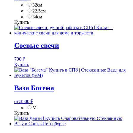
32см
22.5см
34см
Купить
Соевые свечи
700
₽
Купить
Ваза Богема
от:
3500
₽
M
Купить