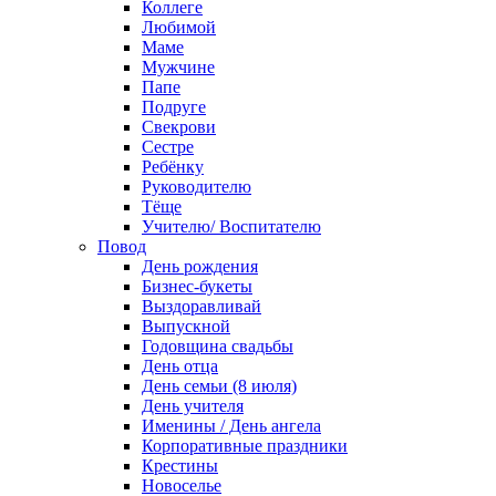
Коллеге
Любимой
Маме
Мужчине
Папе
Подруге
Свекрови
Сестре
Ребёнку
Руководителю
Тёще
Учителю/ Воспитателю
Повод
День рождения
Бизнес-букеты
Выздоравливай
Выпускной
Годовщина свадьбы
День отца
День семьи (8 июля)
День учителя
Именины / День ангела
Корпоративные праздники
Крестины
Новоселье