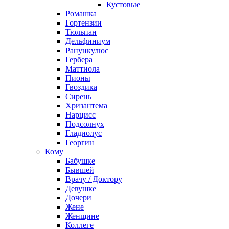
Кустовые
Ромашка
Гортензии
Тюльпан
Дельфиниум
Ранункулюс
Гербера
Маттиола
Пионы
Гвоздика
Сирень
Хризантема
Нарцисс
Подсолнух
Гладиолус
Георгин
Кому
Бабушке
Бывшей
Врачу / Доктору
Девушке
Дочери
Жене
Женщине
Коллеге