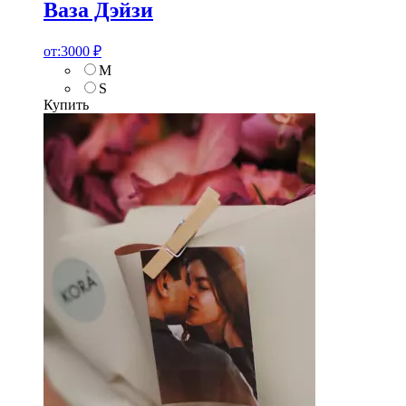
Ваза Дэйзи
от:
3000
₽
M
S
Купить