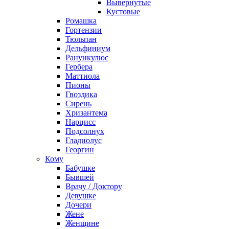
Вывернутые
Кустовые
Ромашка
Гортензии
Тюльпан
Дельфиниум
Ранункулюс
Гербера
Маттиола
Пионы
Гвоздика
Сирень
Хризантема
Нарцисс
Подсолнух
Гладиолус
Георгин
Кому
Бабушке
Бывшей
Врачу / Доктору
Девушке
Дочери
Жене
Женщине