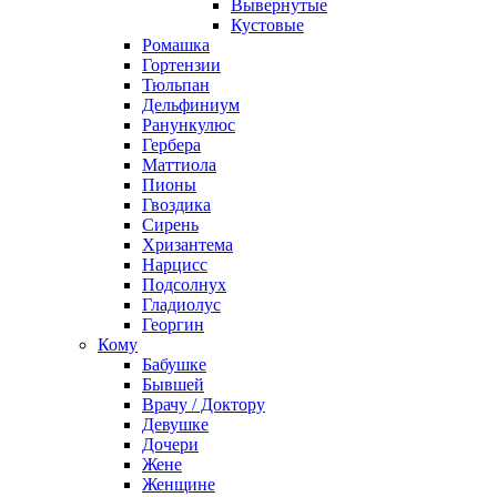
Вывернутые
Кустовые
Ромашка
Гортензии
Тюльпан
Дельфиниум
Ранункулюс
Гербера
Маттиола
Пионы
Гвоздика
Сирень
Хризантема
Нарцисс
Подсолнух
Гладиолус
Георгин
Кому
Бабушке
Бывшей
Врачу / Доктору
Девушке
Дочери
Жене
Женщине