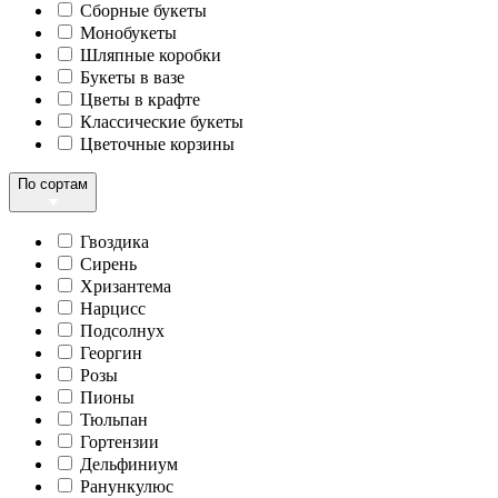
Сборные букеты
Монобукеты
Шляпные коробки
Букеты в вазе
Цветы в крафте
Классические букеты
Цветочные корзины
По сортам
Гвоздика
Сирень
Хризантема
Нарцисс
Подсолнух
Георгин
Розы
Пионы
Тюльпан
Гортензии
Дельфиниум
Ранункулюс