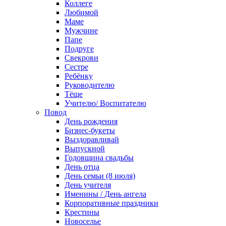
Коллеге
Любимой
Маме
Мужчине
Папе
Подруге
Свекрови
Сестре
Ребёнку
Руководителю
Тёще
Учителю/ Воспитателю
Повод
День рождения
Бизнес-букеты
Выздоравливай
Выпускной
Годовщина свадьбы
День отца
День семьи (8 июля)
День учителя
Именины / День ангела
Корпоративные праздники
Крестины
Новоселье