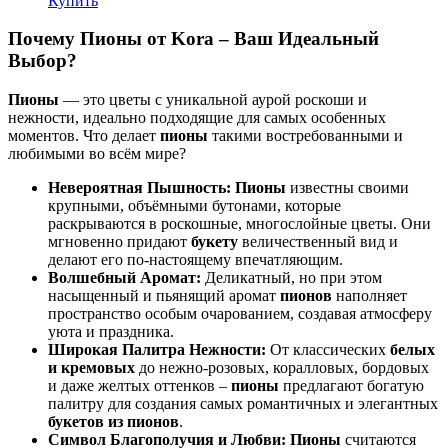
Купить
Почему Пионы от Kora – Ваш Идеальный
Выбор?
Пионы
— это цветы с уникальной аурой роскоши и
нежности, идеально подходящие для самых особенных
моментов. Что делает
пионы
такими востребованными и
любимыми во всём мире?
Невероятная Пышность:
Пионы
известны своими
крупными, объёмными бутонами, которые
раскрываются в роскошные, многослойные цветы. Они
мгновенно придают
букету
величественный вид и
делают его по-настоящему впечатляющим.
Волшебный Аромат:
Деликатный, но при этом
насыщенный и пьянящий аромат
пионов
наполняет
пространство особым очарованием, создавая атмосферу
уюта и праздника.
Широкая Палитра Нежности:
От классических
белых
и кремовых
до нежно-розовых, коралловых, бордовых
и даже желтых оттенков –
пионы
предлагают богатую
палитру для создания самых романтичных и элегантных
букетов из пионов
.
Символ Благополучия и Любви:
Пионы
считаются