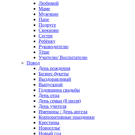
Любимой
Маме
Мужчине
Папе
Подруге
Свекрови
Сестре
Ребёнку
Руководителю
Тёще
Учителю/ Воспитателю
Повод
День рождения
Бизнес-букеты
Выздоравливай
Выпускной
Годовщина свадьбы
День отца
День семьи (8 июля)
День учителя
Именины / День ангела
Корпоративные праздники
Крестины
Новоселье
Новый год