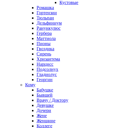
Кустовые
Ромашка
Гортензии
Тюльпан
Дельфиниум
Ранункулюс
Гербера
Маттиола
Пионы
Гвоздика
Сирень
Хризантема
Нарцисс
Подсолнух
Гладиолус
Георгин
Кому
Бабушке
Бывшей
Врачу / Доктору
Девушке
Дочери
Жене
Женщине
Коллеге