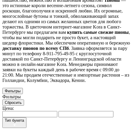
пышностью, нежностью и волшебным ароматом?
Пионы
—
это истинные короли весенне-летнего сезона, символ
роскоши, благополучия и искренней любви. Их огромные,
многослойные бутоны и тонкий, обволакивающий запах
делают их одними из самых желанных цветов для любого
торжества. В цветочном интернет-магазине Kora в Санкт-
Петербурге мы предлагаем вам
купить самые свежие пионы
,
чтобы вы могли подарить не просто букет, а настоящий
шедевр флористики. Мы обеспечим оперативную и бережную
доставку пионов по всему СПб
. Заявка оформляется за пару
минут по телефону 8-911-795-49-95
с круглосуточной
доставкой по Санкт-Петербургу и Ленинградской области
можно в онлайн-магазине Kora. Менеджеры принимают
заявки на букеты каждый день в рабочее время с 09:00 до
21:00. Мы продаем отечественные и импортные растения – из
Голландии, Колумбии, Эквадора, Кении.
Фильтры
Фильтры
Сбросить
Цена:
Тип букета