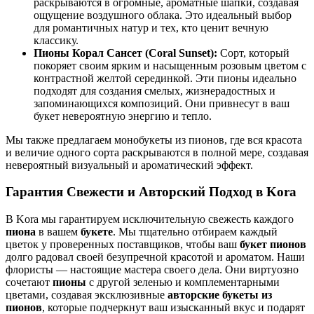
раскрываются в огромные, ароматные шапки, создавая
ощущение воздушного облака. Это идеальный выбор
для романтичных натур и тех, кто ценит вечную
классику.
Пионы Корал Сансет (Coral Sunset):
Сорт, который
покоряет своим ярким и насыщенным розовым цветом с
контрастной желтой серединкой. Эти пионы идеально
подходят для создания смелых, жизнерадостных и
запоминающихся композиций. Они привнесут в ваш
букет невероятную энергию и тепло.
Мы также предлагаем монобукеты из пионов, где вся красота
и величие одного сорта раскрываются в полной мере, создавая
невероятный визуальный и ароматический эффект.
Гарантия Свежести и Авторский Подход в Kora
В Kora мы гарантируем исключительную свежесть каждого
пиона
в вашем
букете
. Мы тщательно отбираем каждый
цветок у проверенных поставщиков, чтобы ваш
букет пионов
долго радовал своей безупречной красотой и ароматом. Наши
флористы — настоящие мастера своего дела. Они виртуозно
сочетают
пионы
с другой зеленью и комплементарными
цветами, создавая эксклюзивные
авторские букеты из
пионов
, которые подчеркнут ваш изысканный вкус и подарят