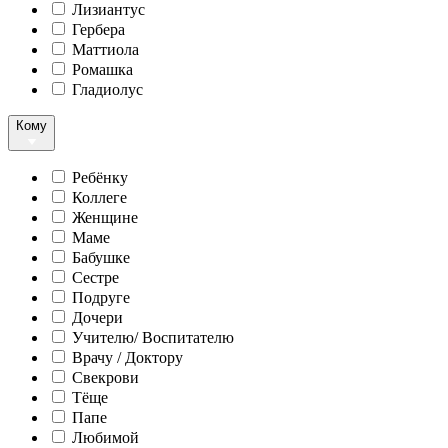
Лизиантус
Гербера
Маттиола
Ромашка
Гладиолус
Кому
Ребёнку
Коллеге
Женщине
Маме
Бабушке
Сестре
Подруге
Дочери
Учителю/ Воспитателю
Врачу / Доктору
Свекрови
Тёще
Папе
Любимой