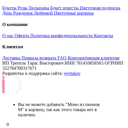
Букеты
Розы
Тюльпаны
Букет невесты
Цветочная подписка
День Рождения
Любимой
Цветочные корзины
О компании
О нас
Оферта
Политика конфиденциальности
Контакты
Клиентам
Доставка
Правила возврата
FAQ
Корпоративным клиентам
ИП Трепель Тарас Викторович
ИНН 781410858563
ОГРНИП
322784700317671
Разработка и поддержка сайта:
yevtukov
0
Вы не можете добавить "Моно из пионов
М" в корзину, так как этого товара нет в
наличии.
0