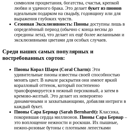
символом процветания, богатства, счастья, крепкой
любви и удачного брака. Это делает
букет из пионов
идеальным подарком на свадьбу, годовщину или для
выражения глубоких чувств.
Сезонная Эксклюзивность:
Пионы
доступны лишь в
определённый период (обычно с конца весны до
середины лета), что делает их ещё более желанными и
эксклюзивными цветами для особых случаев.
Среди наших самых популярных и
востребованных сортов:
Пионы Корал Шарм (Coral Charm):
Эти
удивительные пионы известны своей способностью
менять цвет. В начале раскрытия они имеют яркий
коралловый оттенок, который постепенно
трансформируется в нежный персиковый, а затем в
кремово-желтый. Это делает их невероятно
динамичными и захватывающими, добавляя интриги в
каждый букет.
Пионы Сара Бернар (Sarah Bernhardt):
Классика,
покорившая сердца миллионов.
Пионы Сара Бернар
–
это воплощение нежности и роскоши. Их пышные,
нежно-розовые бутоны с плотными лепестками