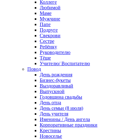
Коллеге
Любимой
Маме
Мужчине
Папе
Подруге
Свекрови
Сестре
Ребёнку
Руководителю
Тёще
Учителю/ Воспитателю
Повод
День рождения
Бизнес-букеты
Выздоравливай
Выпускной
Годовщина свадьбы
День отца
День семьи (8 июля)
День учителя
Именины / День ангела
Корпоративные праздники
Крестины
Новоселье