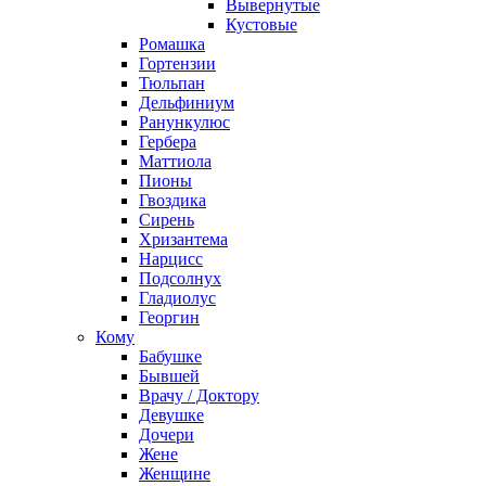
Вывернутые
Кустовые
Ромашка
Гортензии
Тюльпан
Дельфиниум
Ранункулюс
Гербера
Маттиола
Пионы
Гвоздика
Сирень
Хризантема
Нарцисс
Подсолнух
Гладиолус
Георгин
Кому
Бабушке
Бывшей
Врачу / Доктору
Девушке
Дочери
Жене
Женщине