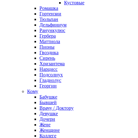
Кустовые
Ромашка
Гортензии
Тюльпан
Дельфиниум
Ранункулюс
Гербера
Маттиола
Пионы
Гвоздика
Сирень
Хризантема
Нарцисс
Подсолнух
Гладиолус
Георгин
Кому
Бабушке
Бывшей
Врачу / Доктору
Девушке
Дочери
Жене
Женщине
Коллеге