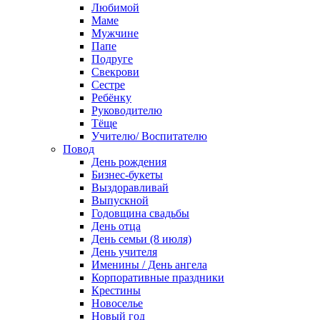
Любимой
Маме
Мужчине
Папе
Подруге
Свекрови
Сестре
Ребёнку
Руководителю
Тёще
Учителю/ Воспитателю
Повод
День рождения
Бизнес-букеты
Выздоравливай
Выпускной
Годовщина свадьбы
День отца
День семьи (8 июля)
День учителя
Именины / День ангела
Корпоративные праздники
Крестины
Новоселье
Новый год