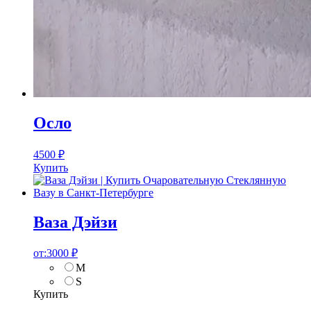
Осло
4500
₽
Купить
Ваза Дэйзи
от:
3000
₽
M
S
Купить