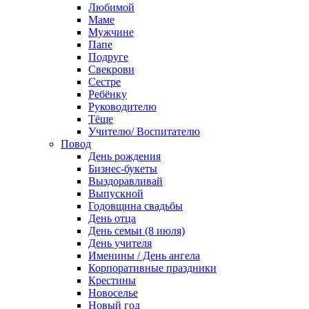
Любимой
Маме
Мужчине
Папе
Подруге
Свекрови
Сестре
Ребёнку
Руководителю
Тёще
Учителю/ Воспитателю
Повод
День рождения
Бизнес-букеты
Выздоравливай
Выпускной
Годовщина свадьбы
День отца
День семьи (8 июля)
День учителя
Именины / День ангела
Корпоративные праздники
Крестины
Новоселье
Новый год