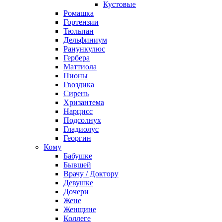
Кустовые
Ромашка
Гортензии
Тюльпан
Дельфиниум
Ранункулюс
Гербера
Маттиола
Пионы
Гвоздика
Сирень
Хризантема
Нарцисс
Подсолнух
Гладиолус
Георгин
Кому
Бабушке
Бывшей
Врачу / Доктору
Девушке
Дочери
Жене
Женщине
Коллеге