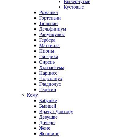
Вывернутые
Кустовые
Ромашка
Гортензии
Тюльпан
Дельфиниум
Ранункулюс
Гербера
Маттиола
Пионы
Гвоздика
Сирень
Хризантема
Нарцисс
Подсолнух
Гладиолус
Георгин
Кому
Бабушке
Бывшей
Врачу / Доктору
Девушке
Дочери
Жене
Женщине