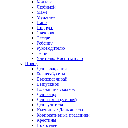
Коллеге
Любимой
Маме
Мужчине
Папе
Подруге
Свекрови
Сестре
Ребёнку
Руководителю
Тёще
Учителю/ Воспитателю
Повод
День рождения
Бизнес-букеты
Выздоравливай
Выпускной
Годовщина свадьбы
День отца
День семьи (8 июля)
День учителя
Именины / День ангела
Корпоративные праздники
Крестины
Новоселье