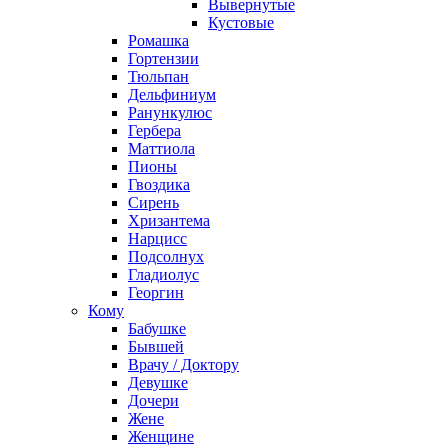
Вывернутые
Кустовые
Ромашка
Гортензии
Тюльпан
Дельфиниум
Ранункулюс
Гербера
Маттиола
Пионы
Гвоздика
Сирень
Хризантема
Нарцисс
Подсолнух
Гладиолус
Георгин
Кому
Бабушке
Бывшей
Врачу / Доктору
Девушке
Дочери
Жене
Женщине