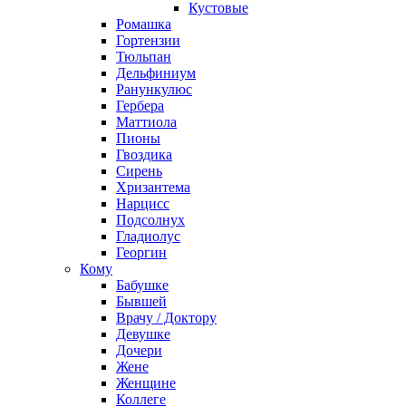
Кустовые
Ромашка
Гортензии
Тюльпан
Дельфиниум
Ранункулюс
Гербера
Маттиола
Пионы
Гвоздика
Сирень
Хризантема
Нарцисс
Подсолнух
Гладиолус
Георгин
Кому
Бабушке
Бывшей
Врачу / Доктору
Девушке
Дочери
Жене
Женщине
Коллеге