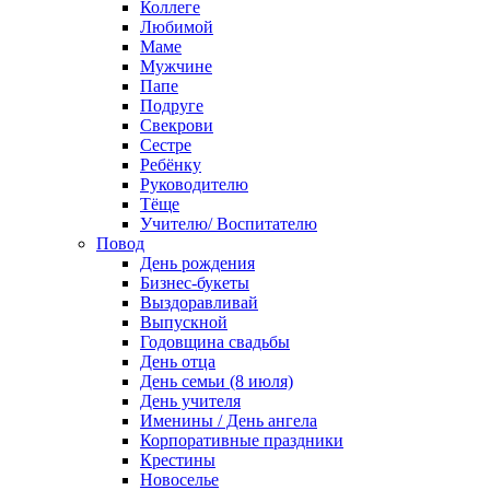
Коллеге
Любимой
Маме
Мужчине
Папе
Подруге
Свекрови
Сестре
Ребёнку
Руководителю
Тёще
Учителю/ Воспитателю
Повод
День рождения
Бизнес-букеты
Выздоравливай
Выпускной
Годовщина свадьбы
День отца
День семьи (8 июля)
День учителя
Именины / День ангела
Корпоративные праздники
Крестины
Новоселье