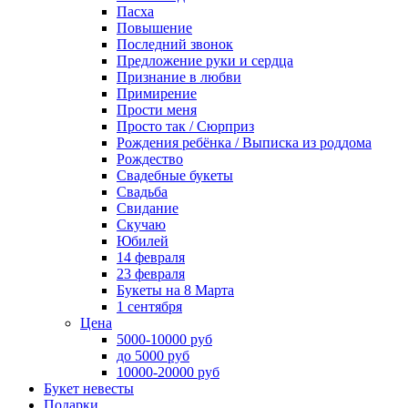
Пасха
Повышение
Последний звонок
Предложение руки и сердца
Признание в любви
Примирение
Прости меня
Просто так / Сюрприз
Рождения ребёнка / Выписка из роддома
Рождество
Свадебные букеты
Свадьба
Свидание
Скучаю
Юбилей
14 февраля
23 февраля
Букеты на 8 Марта
1 сентября
Цена
5000-10000 руб
до 5000 руб
10000-20000 руб
Букет невесты
Подарки