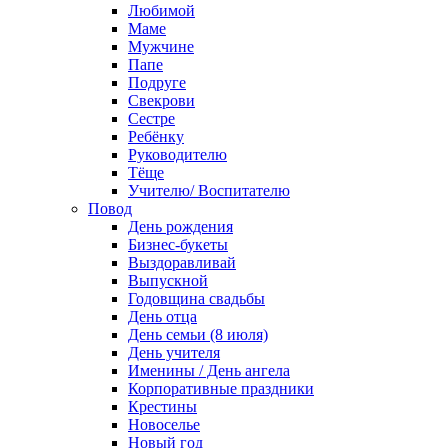
Любимой
Маме
Мужчине
Папе
Подруге
Свекрови
Сестре
Ребёнку
Руководителю
Тёще
Учителю/ Воспитателю
Повод
День рождения
Бизнес-букеты
Выздоравливай
Выпускной
Годовщина свадьбы
День отца
День семьи (8 июля)
День учителя
Именины / День ангела
Корпоративные праздники
Крестины
Новоселье
Новый год