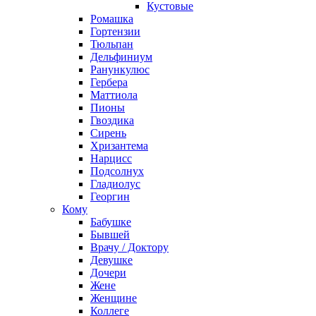
Кустовые
Ромашка
Гортензии
Тюльпан
Дельфиниум
Ранункулюс
Гербера
Маттиола
Пионы
Гвоздика
Сирень
Хризантема
Нарцисс
Подсолнух
Гладиолус
Георгин
Кому
Бабушке
Бывшей
Врачу / Доктору
Девушке
Дочери
Жене
Женщине
Коллеге