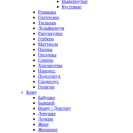
Вывернутые
Кустовые
Ромашка
Гортензии
Тюльпан
Дельфиниум
Ранункулюс
Гербера
Маттиола
Пионы
Гвоздика
Сирень
Хризантема
Нарцисс
Подсолнух
Гладиолус
Георгин
Кому
Бабушке
Бывшей
Врачу / Доктору
Девушке
Дочери
Жене
Женщине