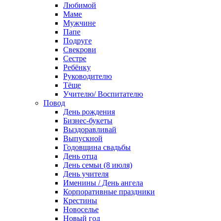
Любимой
Маме
Мужчине
Папе
Подруге
Свекрови
Сестре
Ребёнку
Руководителю
Тёще
Учителю/ Воспитателю
Повод
День рождения
Бизнес-букеты
Выздоравливай
Выпускной
Годовщина свадьбы
День отца
День семьи (8 июля)
День учителя
Именины / День ангела
Корпоративные праздники
Крестины
Новоселье
Новый год