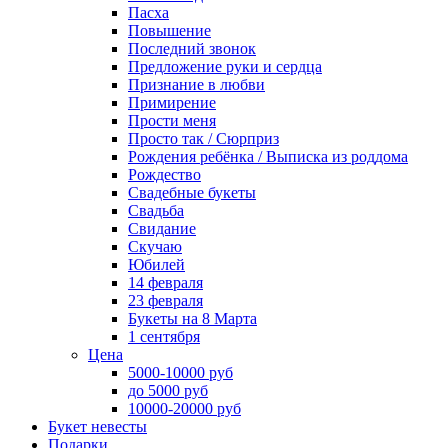
Пасха
Повышение
Последний звонок
Предложение руки и сердца
Признание в любви
Примирение
Прости меня
Просто так / Сюрприз
Рождения ребёнка / Выписка из роддома
Рождество
Свадебные букеты
Свадьба
Свидание
Скучаю
Юбилей
14 февраля
23 февраля
Букеты на 8 Марта
1 сентября
Цена
5000-10000 руб
до 5000 руб
10000-20000 руб
Букет невесты
Подарки