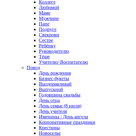
Коллеге
Любимой
Маме
Мужчине
Папе
Подруге
Свекрови
Сестре
Ребёнку
Руководителю
Тёще
Учителю/ Воспитателю
Повод
День рождения
Бизнес-букеты
Выздоравливай
Выпускной
Годовщина свадьбы
День отца
День семьи (8 июля)
День учителя
Именины / День ангела
Корпоративные праздники
Крестины
Новоселье