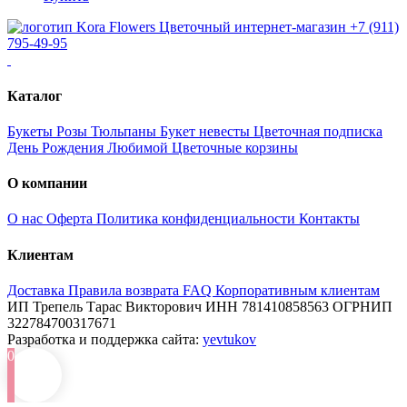
Цветочный интернет-магазин
+7 (911)
795-49-95
Каталог
Букеты
Розы
Тюльпаны
Букет невесты
Цветочная подписка
День Рождения
Любимой
Цветочные корзины
О компании
О нас
Оферта
Политика конфиденциальности
Контакты
Клиентам
Доставка
Правила возврата
FAQ
Корпоративным клиентам
ИП Трепель Тарас Викторович
ИНН 781410858563
ОГРНИП
322784700317671
Разработка и поддержка сайта:
yevtukov
0