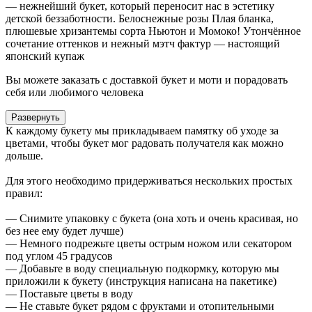
— нежнейший букет, который переносит нас в эстетику
детской беззаботности. Белоснежные розы Плая бланка,
плюшевые хризантемы сорта Ньютон и Момоко! Утончённое
сочетание оттенков и нежный мэтч фактур — настоящий
японский купаж
Вы можете заказать с доставкой букет и моти и порадовать
себя или любимого человека
Развернуть
К каждому букету мы прикладываем памятку об уходе за
цветами, чтобы букет мог радовать получателя как можно
дольше.
Для этого необходимо придерживаться нескольких простых
правил:
— Снимите упаковку с букета (она хоть и очень красивая, но
без нее ему будет лучше)
— Немного подрежьте цветы острым ножом или секатором
под углом 45 градусов
— Добавьте в воду специальную подкормку, которую мы
приложили к букету (инструкция написана на пакетике)
— Поставьте цветы в воду
— Не ставьте букет рядом с фруктами и отопительными