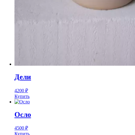
Дели
4200
₽
Купить
Осло
4500
₽
Купить