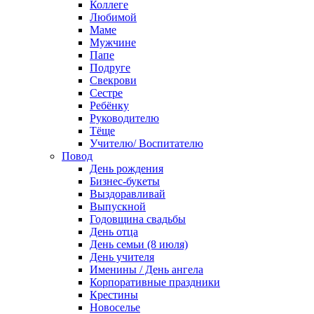
Коллеге
Любимой
Маме
Мужчине
Папе
Подруге
Свекрови
Сестре
Ребёнку
Руководителю
Тёще
Учителю/ Воспитателю
Повод
День рождения
Бизнес-букеты
Выздоравливай
Выпускной
Годовщина свадьбы
День отца
День семьи (8 июля)
День учителя
Именины / День ангела
Корпоративные праздники
Крестины
Новоселье