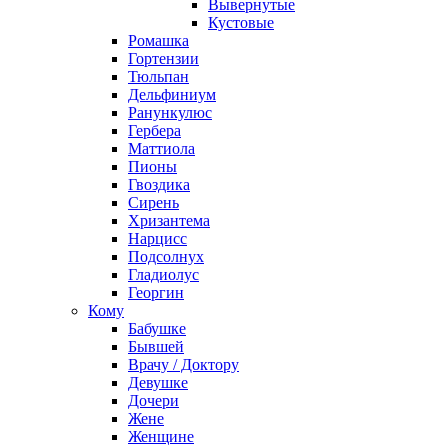
Вывернутые
Кустовые
Ромашка
Гортензии
Тюльпан
Дельфиниум
Ранункулюс
Гербера
Маттиола
Пионы
Гвоздика
Сирень
Хризантема
Нарцисс
Подсолнух
Гладиолус
Георгин
Кому
Бабушке
Бывшей
Врачу / Доктору
Девушке
Дочери
Жене
Женщине