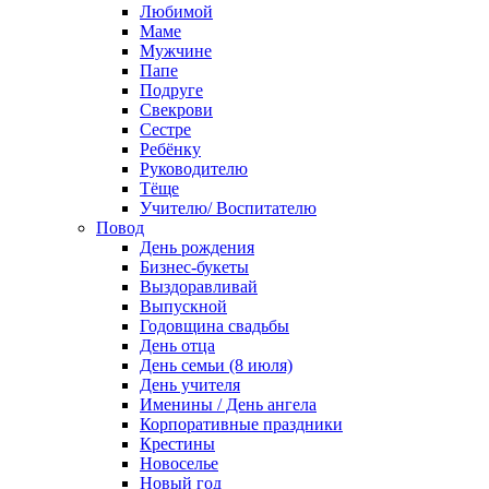
Любимой
Маме
Мужчине
Папе
Подруге
Свекрови
Сестре
Ребёнку
Руководителю
Тёще
Учителю/ Воспитателю
Повод
День рождения
Бизнес-букеты
Выздоравливай
Выпускной
Годовщина свадьбы
День отца
День семьи (8 июля)
День учителя
Именины / День ангела
Корпоративные праздники
Крестины
Новоселье
Новый год