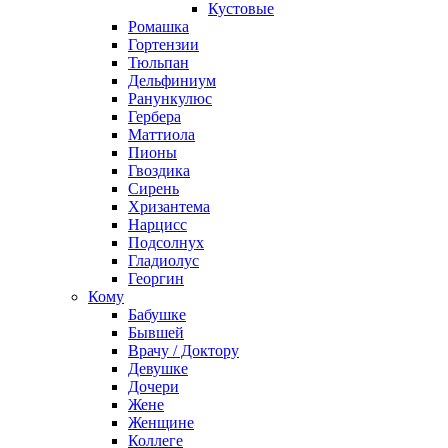
Кустовые
Ромашка
Гортензии
Тюльпан
Дельфиниум
Ранункулюс
Гербера
Маттиола
Пионы
Гвоздика
Сирень
Хризантема
Нарцисс
Подсолнух
Гладиолус
Георгин
Кому
Бабушке
Бывшей
Врачу / Доктору
Девушке
Дочери
Жене
Женщине
Коллеге